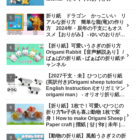
折り紙 ドラゴン かっこいい リ
アルな折り方 簡単な龍(竜)の作り
方 2024年・辰年の干支にもオス
スメ【おりがみ】 - ゆいのおりがみ
研究室
【折り紙】可愛いうさぎの折り方
Origami Rabbit【音声解説あり】 /
ばぁばの折り紙 - ばぁばの折り紙チ
ャンネル
【2027干支・未】ひつじの折り紙
(英訳付き)/Origami sheep tutorial
English Instruction /(オリガミマン
origami man） - オリオリ折り紙マ
ンTUBE / origamiman tube (紙文
【折り紙】1枚で！可愛いひつじの
房あらき)
折り方🐑子供も喜ぶ動物 1枚で変
身！How to make Origami Sheep |
Paper craft | 摺紙 | 양 | भे़ड़ | 未年 |
干支 - Origami hana's channel
【動物の折り紙】風船うさぎ２の折