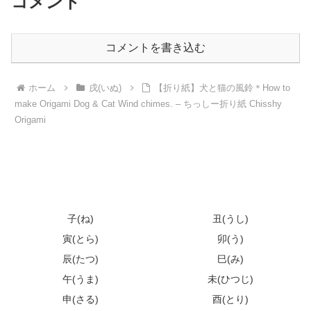
コメント
コメントを書き込む
ホーム
戌(いぬ)
【折り紙】犬と猫の風鈴＊How to
make Origami Dog & Cat Wind chimes. – ちっしー折り紙 Chisshy
Origami
子(ね)
丑(うし)
寅(とら)
卯(う)
辰(たつ)
巳(み)
午(うま)
未(ひつじ)
申(さる)
酉(とり)