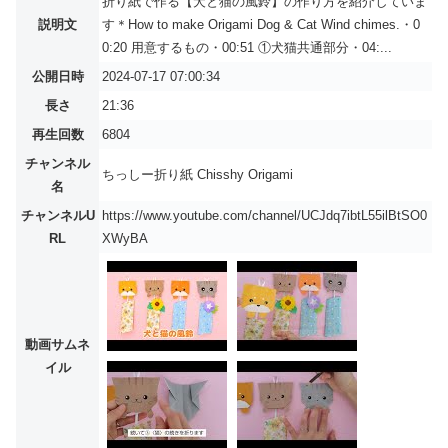
折り紙で作る【犬と猫の風鈴】の作り方を紹介していま
説明文
す＊How to make Origami Dog & Cat Wind chimes.・0
0:20 用意するもの・00:51 ①犬猫共通部分・04:...
公開日時
2024-07-17 07:00:34
長さ
21:36
再生回数
6804
チャンネル
ちっしー折り紙 Chisshy Origami
名
チャンネルU
https://www.youtube.com/channel/UCJdq7ibtL55ilBtSO0
RL
XWyBA
動画サムネ
イル