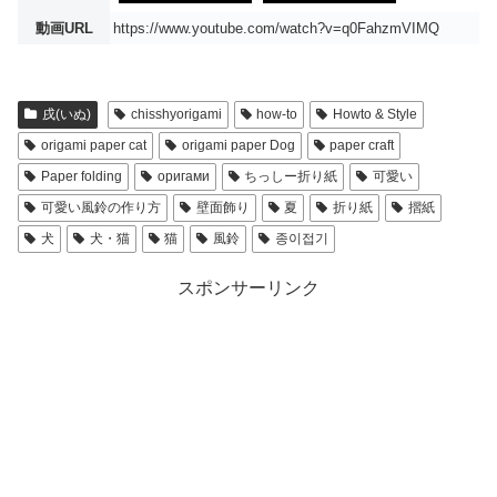
動画URL
https://www.youtube.com/watch?v=q0FahzmVIMQ
戌(いぬ)
chisshyorigami
how-to
Howto & Style
origami paper cat
origami paper Dog
paper craft
Paper folding
оригами
ちっしー折り紙
可愛い
可愛い風鈴の作り方
壁面飾り
夏
折り紙
摺紙
犬
犬・猫
猫
風鈴
종이접기
スポンサーリンク