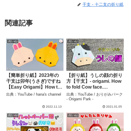
干支・十二支の折り紙
関連記事
戌(いぬ)
戌(いぬ)
【簡単折り紙】2023年の
【折り紙】うしの顔の折り
干支は卯年(うさぎ)ですね
方【干支】- origami. How
【Easy Origami】How to
to fold Cow face.
make cute paper Rabbit
【Zodiac】 – – おりがみパ
出典：YouTube / hana's channel
出典：YouTube / おりがみパーク
종이접기 토끼 干支 折
ーク – Origami Park –
- Origami Park -
纸小兔子 新年快乐 DIY
2022.11.13
2021.01.05
動物 – hana’s channel
戌(いぬ)
戌(いぬ)