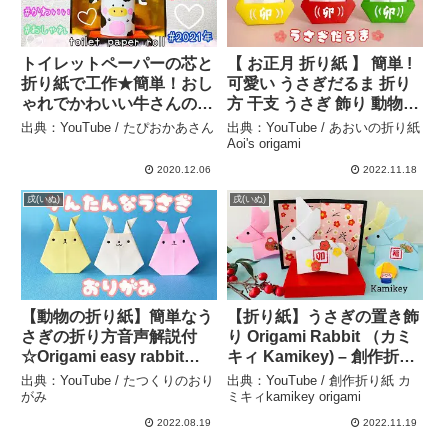
トイレットペーパーの芯と
【 お正月 折り紙 】 簡単 !
折り紙で工作★簡単！おし
可愛い うさぎだるま 折り
ゃれでかわいい牛さんの作
方 干支 うさぎ 飾り 動物
り方★お正月の飾りに♪干
Origami Rabbit Daruma –
出典：YouTube / たぴおかあさん
出典：YouTube / あおいの折り紙
支の置物で新年の飾りつけ
あおいの折り紙 Aoi’s
Aoi's origami
をしよう♪ zodiac New
origami
2020.12.06
2022.11.18
year 丑年 2021 recycle –
戌(いぬ)
戌(いぬ)
たぴおかあさん
【動物の折り紙】簡単なう
【折り紙】うさぎの置き飾
さぎの折り方音声解説付
り Origami Rabbit （カミ
☆Origami easy rabbit
キィ Kamikey) – 創作折り
tutorial/お月見・干支/たつ
紙 カミキィkamikey
出典：YouTube / たつくりのおり
出典：YouTube / 創作折り紙 カ
くり – たつくりのおりがみ
origami
がみ
ミキィkamikey origami
2022.08.19
2022.11.19