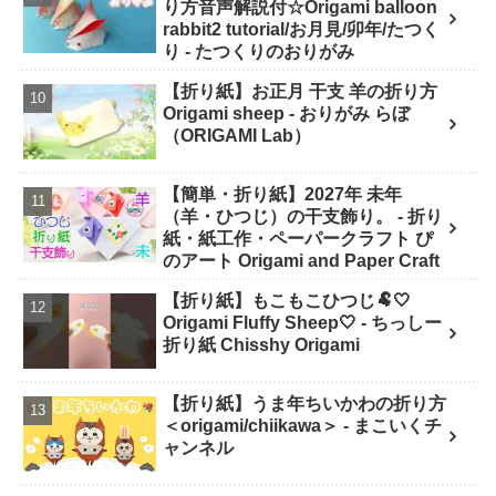
り方音声解説付☆Origami balloon
rabbit2 tutorial/お月見/卯年/たつく
り - たつくりのおりがみ
【折り紙】お正月 干支 羊の折り方
Origami sheep - おりがみ らぼ
（ORIGAMI Lab）
【簡単・折り紙】2027年 未年
（羊・ひつじ）の干支飾り。 - 折り
紙・紙工作・ペーパークラフト ぴ
のアート Origami and Paper Craft
【折り紙】もこもこひつじ🐏🤍
Origami Fluffy Sheep🤍 - ちっしー
折り紙 Chisshy Origami
【折り紙】うま年ちいかわの折り方
＜origami/chiikawa＞ - まこいくチ
ャンネル