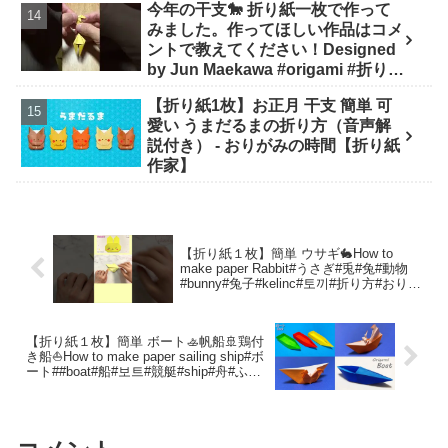
今年の干支🐎 折り紙一枚で作って
みました。作ってほしい作品はコメ
ントで教えてください！Designed
by Jun Maekawa #origami #折り紙
#asmr #shorts - 折り師-orishi-
【折り紙1枚】お正月 干支 簡単 可
愛い うまだるまの折り方（音声解
説付き） - おりがみの時間【折り紙
作家】
【折り紙１枚】簡単 ウサギ🐇How to
make paper Rabbit#うさぎ#兎#兔#動物
#bunny#兔子#kelinc#토끼#折り方#おりが
み#origami#摺紙#종이접기#shorts –
Origami hana’s channel
【折り紙１枚】簡単 ボート🚣帆船🚢鶏付
き船⛵How to make paper sailing ship#ボ
ート##boat#船#보트#競艇#ship#舟#ふね#
折り方#おりがみ#origami#摺紙 – Origami
hana’s channel