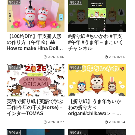
to make a Paper Horse |
午(うま)
午(うま)
Origami | 摺紙 馬 종이접
기 – Origami hana’s
channel
【100均DIY】干支雛人形
#折り紙 #ちいかわ #干支
の作り方（午年🐴）🎎
#午年 #うま年 – まこいく
How to make Hina Dolls
チャンネル
– yuyuka
2026.02.06
2026.02.06
午(うま)
午(うま)
英語で折り紙 | 英語で学ぶ
【折り紙】うま年ちいか
工作|今年の干支(Horse) –
わの折り方＜
インターTOMAS
origami/chiikawa＞ – ま
こいくチャンネル
2026.01.27
2026.01.24
午(うま)
午(うま)