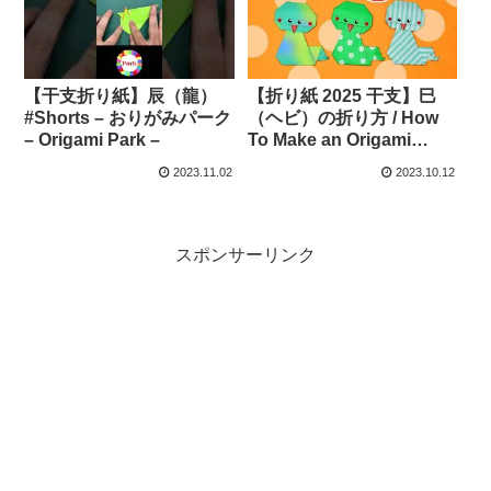
【干支折り紙】辰（龍）
【折り紙 2025 干支】巳
#Shorts – おりがみパーク
（ヘビ）の折り方 / How
– Origami Park –
To Make an Origami
Snake – おりがみの時間 /
2023.11.02
2023.10.12
Origaminojikan
スポンサーリンク