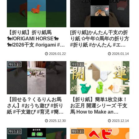
【折り紙】折り紙馬
[折り紙]かんたん干支の折
🐎/ORIGAMI HORSE🐎
り紙 ✩午年✩馬年の折り方
🐎/2026干支 #origami #折
#折り紙 #かんたん #エコ
り紙 #shorts – HAPEAL
#馬年 #干支 #午年 – 保育
2026.01.22
2026.01.14
ORIGAMI
士ママ わくわくチャンネ
ル
午(うま)
午(うま)
【回せる？くるりんお馬
【折り紙】簡単1枚立体！
さん】#おうち遊び #折り
お正月 開運シリーズ 干支
紙 #干支遊び #育児 #簡単
馬 How to Make an
工作 – ねる 4歳からのわく
Origaml Horse ※With
2025.12.30
2023.12.14
わくおうち遊び
English Commentary –
おりがみ らぼ（ORIGAMI
午(うま)
午(うま)
Lab）