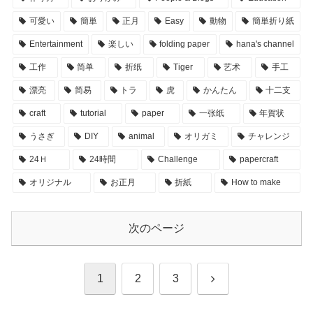
可愛い
簡単
正月
Easy
動物
簡単折り紙
Entertainment
楽しい
folding paper
hana's channel
工作
简单
折纸
Tiger
艺术
手工
漂亮
简易
トラ
虎
かんたん
十二支
craft
tutorial
paper
一张纸
年賀状
うさぎ
DIY
animal
オリガミ
チャレンジ
24Ｈ
24時間
Challenge
papercraft
オリジナル
お正月
折紙
How to make
次のページ
次
1
2
3
へ