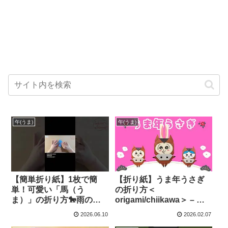
午(うま)
午(うま)
【簡単折り紙】1枚で簡
【折り紙】うま年うさぎ
単！可愛い「馬（う
の折り方＜
ま）」の折り方🐎雨の日
origami/chiikawa＞ – ま
のおうち遊びや暇つぶし
こいくチャンネル
2026.06.10
2026.02.07
に最適な動物工作 | How