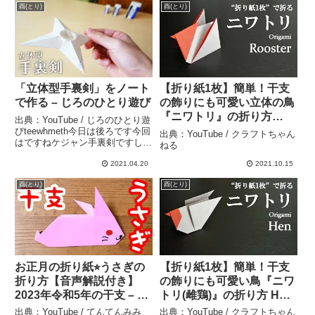
酉(とり)
酉(とり)
「立体型手裏剣」をノート
【折り紙1枚】簡単！干支
で作る – じろのひとり遊び
の飾りにも可愛い立体の鳥
『ニワトリ』の折り方
出典：YouTube / じろのひとり遊
How to fold a rooster with
びteewhmeth今日は後ろです今回
出典：YouTube / クラフトちゃん
はですねケジャン手裏剣ですしか
origami.Easy!【Bird】 –
ねる
もね普通の集権じゃないですよち
クラフトちゃんねる
ょっと立体的な手裏剣なんですよ
2021.04.20
2021.10.15
て会は jabra デッキこれでファイ
酉(とり)
酉(とり)
バージョンを作っていましたよこ
れの...
お正月の折り紙⭐︎うさぎの
【折り紙1枚】簡単！干支
折り方【音声解説付き】
の飾りにも可愛い鳥『ニワ
2023年令和5年の干支 – て
トリ(雌鶏)』の折り方 How
んてんみみtentenmimi
to fold a hen with
出典：YouTube / てんてんみみ
出典：YouTube / クラフトちゃん