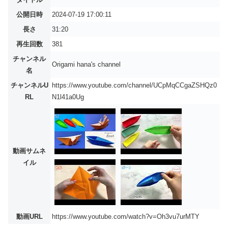
公開日時
2024-07-19 17:00:11
長さ
31:20
再生回数
381
チャンネル
Origami hana's channel
名
チャンネルU
https://www.youtube.com/channel/UCpMqCCgaZSHQz0
RL
N1l41a0Ug
動画サムネ
イル
動画URL
https://www.youtube.com/watch?v=Oh3vu7urMTY