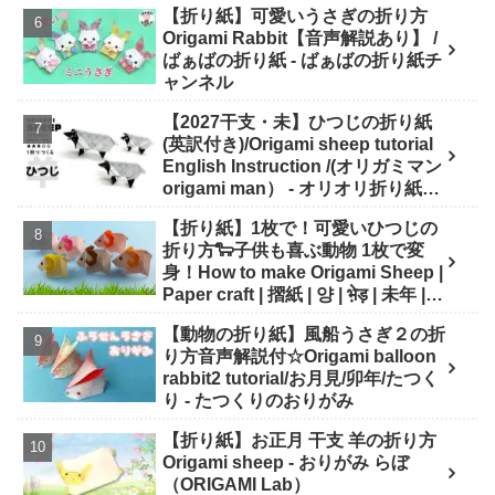
【折り紙】可愛いうさぎの折り方
Origami Rabbit【音声解説あり】 /
ばぁばの折り紙 - ばぁばの折り紙チ
ャンネル
【2027干支・未】ひつじの折り紙
(英訳付き)/Origami sheep tutorial
English Instruction /(オリガミマン
origami man） - オリオリ折り紙マ
ンTUBE / origamiman tube (紙文
【折り紙】1枚で！可愛いひつじの
房あらき)
折り方🐑子供も喜ぶ動物 1枚で変
身！How to make Origami Sheep |
Paper craft | 摺紙 | 양 | भे़ड़ | 未年 |
干支 - Origami hana's channel
【動物の折り紙】風船うさぎ２の折
り方音声解説付☆Origami balloon
rabbit2 tutorial/お月見/卯年/たつく
り - たつくりのおりがみ
【折り紙】お正月 干支 羊の折り方
Origami sheep - おりがみ らぼ
（ORIGAMI Lab）