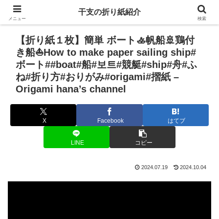
干支の折り紙紹介
メニュー
検索
【折り紙１枚】簡単 ボート🚣帆船🚢鶏付
き船⛵How to make paper sailing ship#
ボート##boat#船#보트#競艇#ship#舟#ふ
ね#折り方#おりがみ#origami#摺紙 –
Origami hana’s channel
X
Facebook
はてブ
LINE
コピー
2024.07.19
2024.10.04