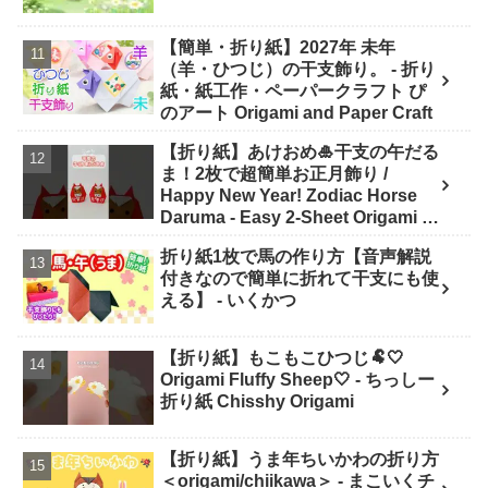
【簡単・折り紙】2027年 未年
（羊・ひつじ）の干支飾り。 - 折り
紙・紙工作・ペーパークラフト ぴ
のアート Origami and Paper Craft
【折り紙】あけおめ🎍干支の午だる
ま！2枚で超簡単お正月飾り /
Happy New Year! Zodiac Horse
Daruma - Easy 2-Sheet Origami -
ASOBI FUN ORIGAMI
折り紙1枚で馬の作り方【音声解説
付きなので簡単に折れて干支にも使
える】 - いくかつ
【折り紙】もこもこひつじ🐏🤍
Origami Fluffy Sheep🤍 - ちっしー
折り紙 Chisshy Origami
【折り紙】うま年ちいかわの折り方
＜origami/chiikawa＞ - まこいくチ