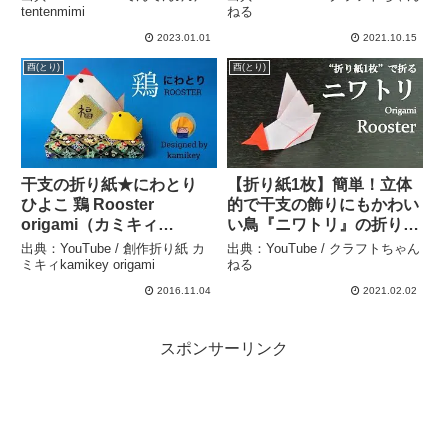
origami.Easy! – クラフト
tentenmimi
ねる
ちゃんねる
2023.01.01
2021.10.15
酉(とり)
酉(とり)
干支の折り紙★にわとり
【折り紙1枚】簡単！立体
ひよこ 鶏 Rooster
的で干支の飾りにもかわい
origami（カミキィ
い鳥『ニワトリ』の折り方
kamikey) – 創作折り紙 カ
How to fold a rooster
出典：YouTube / 創作折り紙 カ
出典：YouTube / クラフトちゃん
ミキィkamikey origami
(chicken) with
ミキィkamikey origami
ねる
origami.Easy!【Bird】 –
2016.11.04
2021.02.02
クラフトちゃんねる
スポンサーリンク