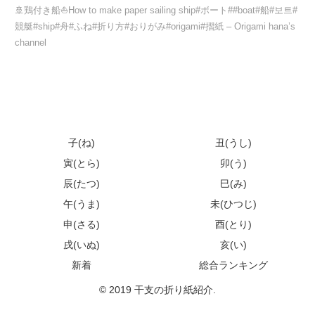
🚢鶏付き船⛵How to make paper sailing ship#ボート##boat#船#보트#
競艇#ship#舟#ふね#折り方#おりがみ#origami#摺紙 – Origami hana’s
channel
子(ね)
丑(うし)
寅(とら)
卯(う)
辰(たつ)
巳(み)
午(うま)
未(ひつじ)
申(さる)
酉(とり)
戌(いぬ)
亥(い)
新着
総合ランキング
© 2019 干支の折り紙紹介.