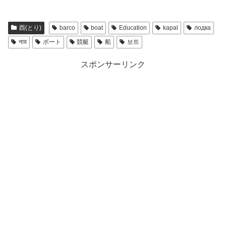
酉(とり)
barco
boat
Education
kapal
лодка
नाव
ボート
競艇
船
보트
スポンサーリンク