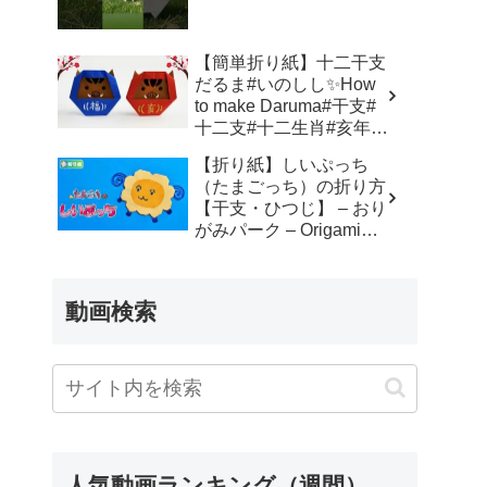
簡単 – Origami hana’s
channel
【簡単折り紙】十二干支
だるま#いのしし✨How
to make Daruma#干支#
十二支#十二生肖#亥年#
달마#だるま#達磨#达摩
【折り紙】しいぷっち
#飾り#折り方#おりがみ
（たまごっち）の折り方
#easy#origami#摺紙#折
【干支・ひつじ】 – おり
纸#折紙 – Origami
がみパーク – Origami
hana’s channel
Park 折り紙 –
動画検索
人気動画ランキング（週間）