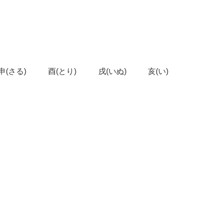
申(さる)
酉(とり)
戌(いぬ)
亥(い)