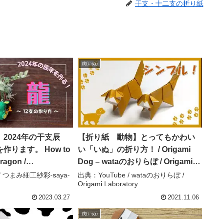
干支・十二支の折り紙
戌(いぬ)
2024年の干支辰
【折り紙 動物】とってもかわい
ります。 How to
い「いぬ」の折り方！ / Origami
ragon /
Dog – wataのおりらぼ / Origami
 / handmade – つまみ
Laboratory
/ つまみ細工紗彩-saya-
出典：YouTube / wataのおりらぼ /
Origami Laboratory
-
2023.03.27
2021.11.06
戌(いぬ)