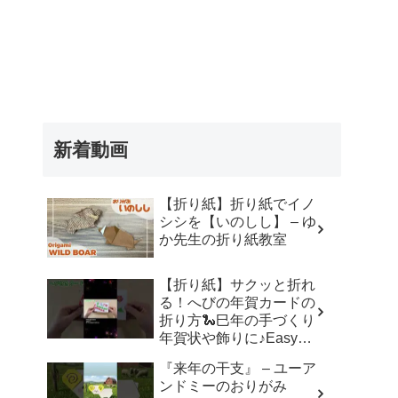
新着動画
【折り紙】折り紙でイノ
シシを【いのしし】 – ゆ
か先生の折り紙教室
【折り紙】サクッと折れ
る！へびの年賀カードの
折り方🐍巳年の手づくり
年賀状や飾りに♪Easy
Paper Snake Card | 摺紙
『来年の干支』 – ユーア
蛇 | 종이접기 뱀#折り紙#
ンドミーのおりがみ
蛇#へび#巳年#年賀状#