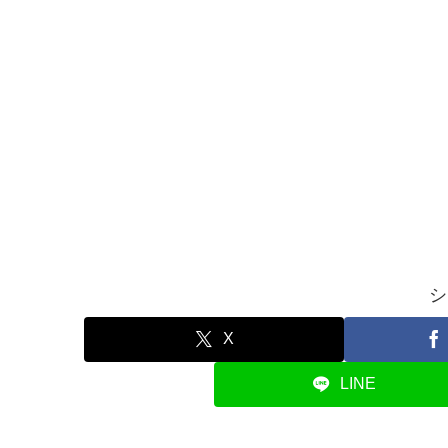
シ
X
LINE