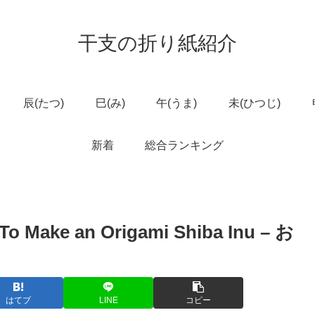
干支の折り紙紹介
辰(たつ)
巳(み)
午(うま)
未(ひつじ)
新着
総合ランキング
ke an Origami Shiba Inu – お
はてブ
LINE
コピー