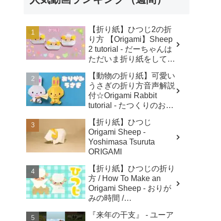
【折り紙】ひつじ2の折
り方 【Origami】Sheep
2 tutorial - だーちゃんは
ただいま折り紙をしてま
す-dahchan Origami
【動物の折り紙】可愛い
うさぎの折り方音声解説
付☆Origami Rabbit
tutorial - たつくりのおり
がみ
【折り紙】ひつじ
Origami Sheep -
Yoshimasa Tsuruta
ORIGAMI
【折り紙】ひつじの折り
方 / How To Make an
Origami Sheep - おりが
みの時間 /
Origaminojikan
『来年の干支』 - ユーア