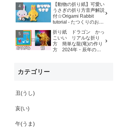
す-dahchan Origami
【動物の折り紙】可愛い
うさぎの折り方音声解説
付☆Origami Rabbit
tutorial - たつくりのおり
がみ
折り紙 ドラゴン かっ
こいい リアルな折り
方 簡単な龍(竜)の作り
方 2024年・辰年の干
支にもオススメ【おりが
み】 - ゆいのおりがみ研
究室
カテゴリー
丑(うし)
亥(い)
午(うま)