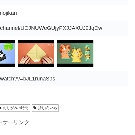
ojikan
om/channel/UCJNUWeGUjyPXJJAXUJ2JqCw
m/watch?v=bJL1runaS9s
おりがみの時間
折り紙 いぬ
ンサーリンク