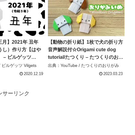
月】2021年 丑年
【動物の折り紙】1枚で犬の折り方
 うし）作り方【はや
音声解説付☆Origami cute dog
 – ビルゲッツ
tutorial/たつくり – たつくりのおり
がみ
 ビルゲッツ Vilgets
出典：YouTube / たつくりのおりがみ
2020.12.19
2023.03.23
ンサーリンク