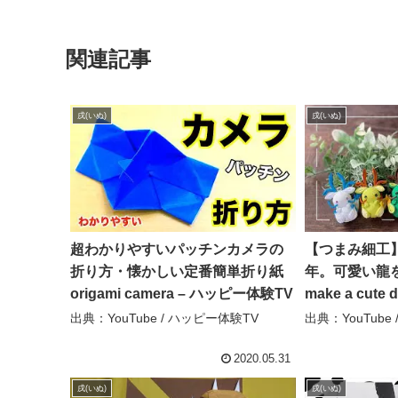
関連記事
戌(いぬ)
戌(いぬ)
超わかりやすいパッチンカメラの
【つまみ細工】
折り方・懐かしい定番簡単折り紙
年。可愛い龍を作
origami camera – ハッピー体験TV
make a cute d
tumamizaiku
出典：YouTube / ハッピー体験TV
出典：YouTube 
細工紗彩-saya
2020.05.31
戌(いぬ)
戌(いぬ)