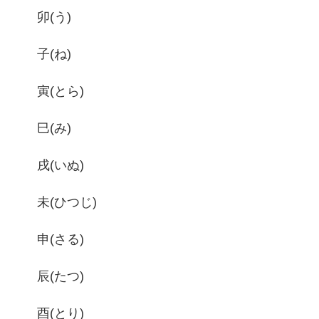
卯(う)
子(ね)
寅(とら)
巳(み)
戌(いぬ)
未(ひつじ)
申(さる)
辰(たつ)
酉(とり)