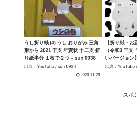
うし折り紙 (4) うし おりがみ 三角
【折り紙・お正
形から 2021 干支 年賀状 十二支 折
（令和3 干支
り紙半分 １枚で２つ – sun 0938
いバージョン】
Vilgets
出典：YouTube / sun 0938
出典：YouTube /
2020.11.29
スポ