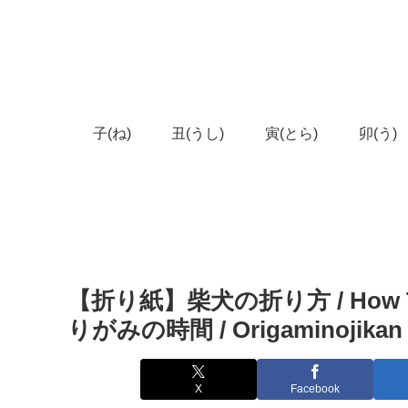
子(ね)
丑(うし)
寅(とら)
卯(う)
【折り紙】柴犬の折り方 / How To Ma
りがみの時間 / Origaminojikan
X
Facebook