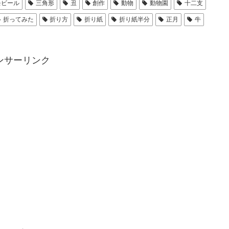
モビール
三角形
丑
創作
動物
動物園
十二支
折ってみた
折り方
折り紙
折り紙半分
正月
牛
ンサーリンク