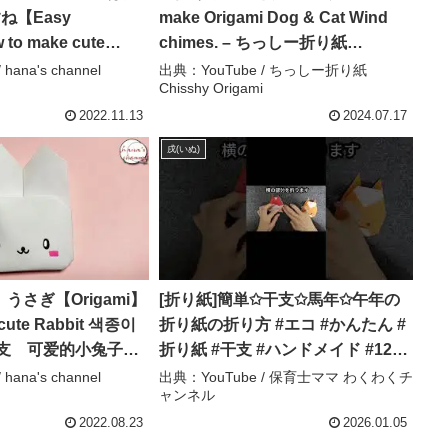
ね【Easy
make Origami Dog & Cat Wind
to make cute
chimes. – ちっしー折り紙
bit 종이접기 토끼 干
Chisshy Origami
hana's channel
出典：YouTube / ちっしー折り紙
Chisshy Origami
 新年快乐 DIY
channel
2022.11.13
2024.07.17
戌(いぬ)
うさぎ【Origami】
[折り紙]簡単✩干支✩馬年✩午年の
 cute Rabbit 색종이
折り紙の折り方 #エコ #かんたん #
干支 可爱的小兔子
折り紙 #干支 #ハンドメイド #12月
 paper bunny
#origami #馬 #馬年 #午年 – 保育士
hana's channel
出典：YouTube / 保育士ママ わくわくチ
ャンネル
動物 – hana’s
ママ わくわくチャンネル
2022.08.23
2026.01.05