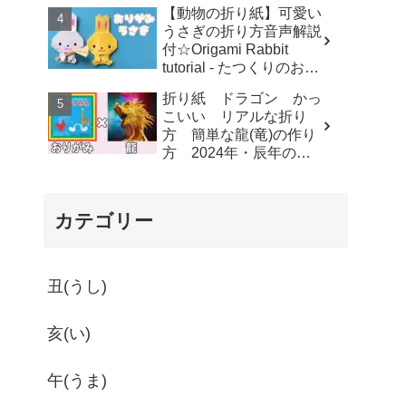
す-dahchan Origami
【動物の折り紙】可愛い
うさぎの折り方音声解説
付☆Origami Rabbit
tutorial - たつくりのおり
がみ
折り紙 ドラゴン かっ
こいい リアルな折り
方 簡単な龍(竜)の作り
方 2024年・辰年の干
支にもオススメ【おりが
み】 - ゆいのおりがみ研
究室
カテゴリー
丑(うし)
亥(い)
午(うま)