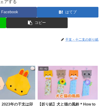
ェアする
Facebook
はてブ
コピー
干支・十二支の折り紙
戌(いぬ)
2023年の干支は卯
【折り紙】犬と猫の風鈴＊How to