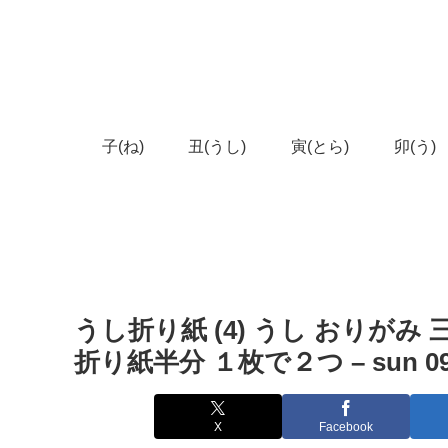
子(ね)
丑(うし)
寅(とら)
卯(う)
うし折り紙 (4) うし おりがみ 
折り紙半分 １枚で２つ – sun 09
X
Facebook