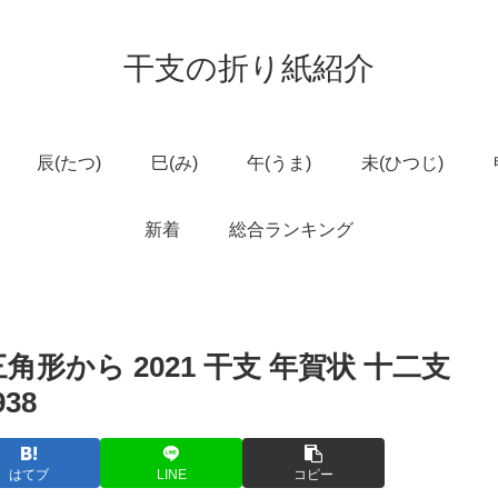
干支の折り紙紹介
辰(たつ)
巳(み)
午(うま)
未(ひつじ)
新着
総合ランキング
三角形から 2021 干支 年賀状 十二支
38
はてブ
LINE
コピー