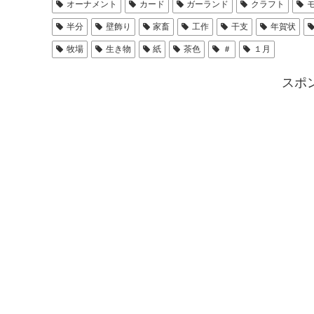
オーナメント
カード
ガーランド
クラフト
半分
壁飾り
家畜
工作
干支
年賀状
牧場
生き物
紙
茶色
＃
１月
スポ