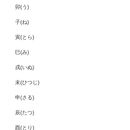
卯(う)
子(ね)
寅(とら)
巳(み)
戌(いぬ)
未(ひつじ)
申(さる)
辰(たつ)
酉(とり)