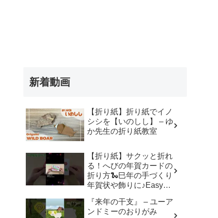
新着動画
【折り紙】折り紙でイノ
シシを【いのしし】 – ゆ
か先生の折り紙教室
【折り紙】サクッと折れ
る！へびの年賀カードの
折り方🐍巳年の手づくり
年賀状や飾りに♪Easy
Paper Snake Card | 摺紙
『来年の干支』 – ユーア
蛇 | 종이접기 뱀#折り紙#
ンドミーのおりがみ
蛇#へび#巳年#年賀状#