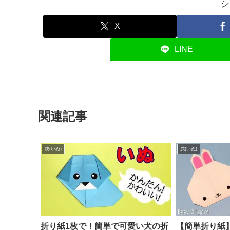
シ
X
LINE
関連記事
戌(いぬ)
戌(いぬ)
折り紙1枚で！簡単で可愛い犬の折
【簡単折り紙】