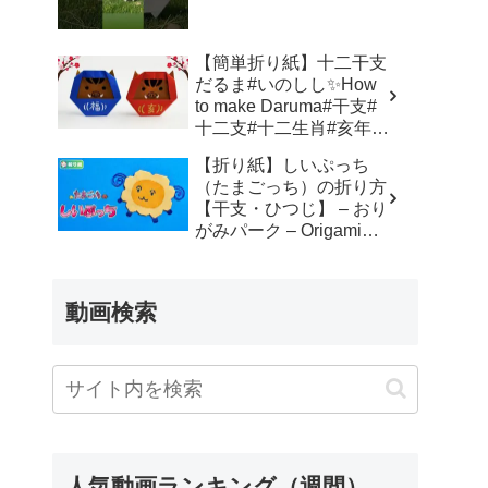
簡単 – Origami hana’s
channel
【簡単折り紙】十二干支
だるま#いのしし✨How
to make Daruma#干支#
十二支#十二生肖#亥年#
달마#だるま#達磨#达摩
【折り紙】しいぷっち
#飾り#折り方#おりがみ
（たまごっち）の折り方
#easy#origami#摺紙#折
【干支・ひつじ】 – おり
纸#折紙 – Origami
がみパーク – Origami
hana’s channel
Park 折り紙 –
動画検索
人気動画ランキング（週間）