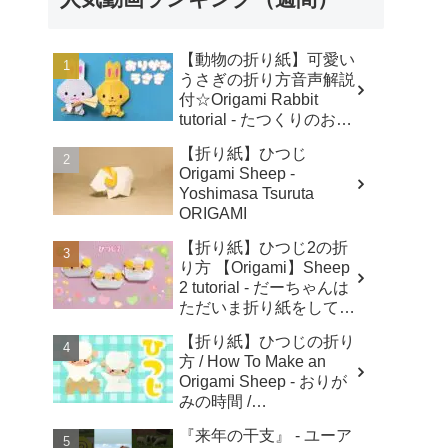
【動物の折り紙】可愛い
うさぎの折り方音声解説
付☆Origami Rabbit
tutorial - たつくりのおり
がみ
【折り紙】ひつじ
Origami Sheep -
Yoshimasa Tsuruta
ORIGAMI
【折り紙】ひつじ2の折
り方 【Origami】Sheep
2 tutorial - だーちゃんは
ただいま折り紙をしてま
す-dahchan Origami
【折り紙】ひつじの折り
方 / How To Make an
Origami Sheep - おりが
みの時間 /
Origaminojikan
『来年の干支』 - ユーア