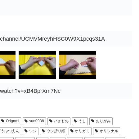
om/channel/UCMVMreyhHSC0W9X1pcqs31A
m/watch?v=xB4BprXm7Nc
Origami
sun0938
いきもの
うし
おりがみ
どうぶつえん
ウシ
ウシ折り紙
オリガミ
オリジナル