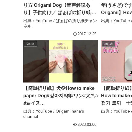
り方 Origami Dog【音声解説あ
年(うさぎ)です
り】子供向け／ ばぁばの折り紙 –
Origami】How 
ばぁばの折り紙チャンネル
paper Rab
出典：YouTube / ばぁばの折り紙チャン
出典：YouTube / 
ネル
支 折纸小兔子
動物 – hana’s 
2017.12.25
戌(いぬ)
戌(いぬ)
【簡単折り紙】犬🐶How to make
【簡単折り紙】
paper Dog#강아지#狗#ワン#犬#い
How to make
ぬ#イヌ
접기 토끼 
#dog#कुत्ता#anjing#собака#簡単#
可愛い folding
出典：YouTube / Origami hana's
出典：YouTube / 
channel
折り方#おりがみ#origami#shorts
DIY 2023年 
– Origami hana’s channel
channel
2023.03.06