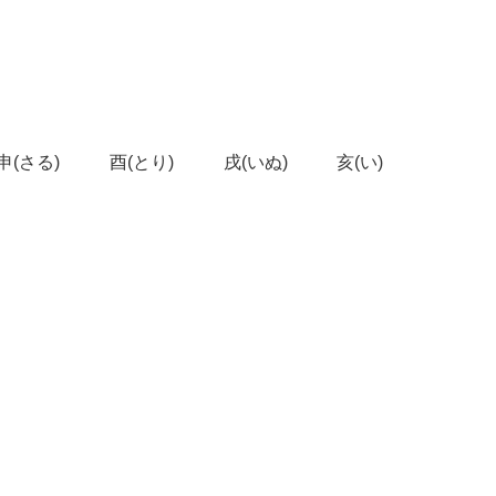
申(さる)
酉(とり)
戌(いぬ)
亥(い)