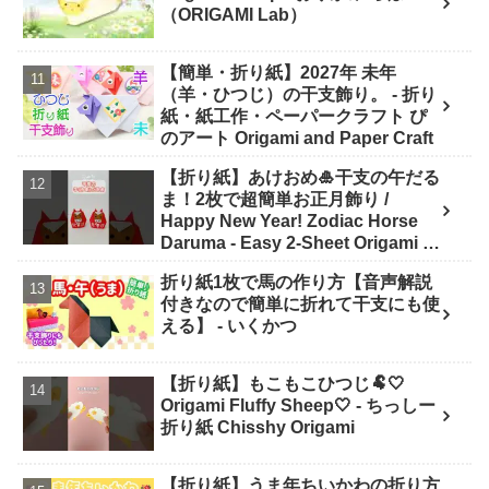
（ORIGAMI Lab）
【簡単・折り紙】2027年 未年
（羊・ひつじ）の干支飾り。 - 折り
紙・紙工作・ペーパークラフト ぴ
のアート Origami and Paper Craft
【折り紙】あけおめ🎍干支の午だる
ま！2枚で超簡単お正月飾り /
Happy New Year! Zodiac Horse
Daruma - Easy 2-Sheet Origami -
ASOBI FUN ORIGAMI
折り紙1枚で馬の作り方【音声解説
付きなので簡単に折れて干支にも使
える】 - いくかつ
【折り紙】もこもこひつじ🐏🤍
Origami Fluffy Sheep🤍 - ちっしー
折り紙 Chisshy Origami
【折り紙】うま年ちいかわの折り方