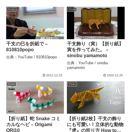
巳(み)
巳(み)
干支の巳を折紙で –
干支飾り（寅）【折り紙】
810810popo
寅を作ってみた。 –
sinobu yamamoto
出典：YouTube / 810810popo
出典：YouTube / sinobu
yamamoto
2012.12.23
2020.12.25
巳(み)
巳(み)
【折り紙】蛇 Snake コミ
【折り紙2枚】干支の飾り
カルなヘビ – Origami
にも可愛い！立体的な動物
ORI10
『虎』の折り方 How to