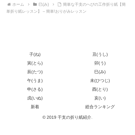
ホーム
巳(み)
簡単な干支のへびの工作折り紙【簡
単折り紙レッスン】 – 簡単!おりがみレッスン
子(ね)
丑(うし)
寅(とら)
卯(う)
辰(たつ)
巳(み)
午(うま)
未(ひつじ)
申(さる)
酉(とり)
戌(いぬ)
亥(い)
新着
総合ランキング
© 2019 干支の折り紙紹介.