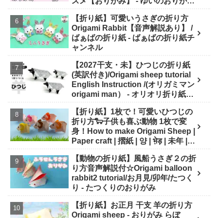
スメ【おりがみ】 - ゆいのおりがみ
研究室
【折り紙】可愛いうさぎの折り方
Origami Rabbit【音声解説あり】 /
ばぁばの折り紙 - ばぁばの折り紙チ
ャンネル
【2027干支・未】ひつじの折り紙
(英訳付き)/Origami sheep tutorial
English Instruction /(オリガミマン
origami man） - オリオリ折り紙マ
ンTUBE / origamiman tube (紙文
【折り紙】1枚で！可愛いひつじの
房あらき)
折り方🐑子供も喜ぶ動物 1枚で変
身！How to make Origami Sheep |
Paper craft | 摺紙 | 양 | भे़ड़ | 未年 |
干支 - Origami hana's channel
【動物の折り紙】風船うさぎ２の折
り方音声解説付☆Origami balloon
rabbit2 tutorial/お月見/卯年/たつく
り - たつくりのおりがみ
【折り紙】お正月 干支 羊の折り方
Origami sheep - おりがみ らぼ