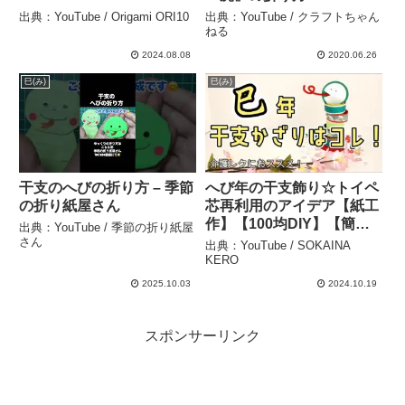
make a tiger with origami.
出典：YouTube / Origami ORI10
出典：YouTube / クラフトちゃん
【Animal】 – クラフトち
ねる
ゃんねる
2024.08.08
2020.06.26
巳(み)
巳(み)
干支のへびの折り方 – 季節
へび年の干支飾り☆トイペ
の折り紙屋さん
芯再利用のアイデア【紙工
作】【100均DIY】【簡単
出典：YouTube / 季節の折り紙屋
工作】#100均 #daiso #diy
さん
出典：YouTube / SOKAINA
#レクリエーション #デイ
KERO
サービス #折り紙 #新年 #
2025.10.03
2024.10.19
冬 #介護 – SOKAINA
KERO
スポンサーリンク