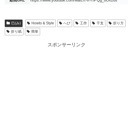
動画URL
https://www.youtube.com/watch?v=HPQg_oOx26s
巳(み)
Howto & Style
へび
工作
干支
折り方
折り紙
簡単
スポンサーリンク