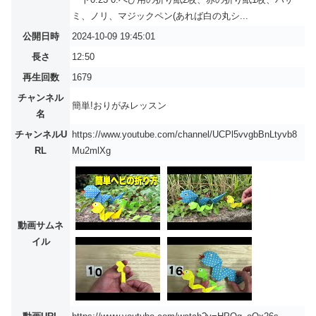
ミ、ノリ、マジックペン(あれば白の丸シ...
公開日時
2024-10-09 19:45:01
長さ
12:50
再生回数
1679
チャンネル
簡単!おりがみレッスン
名
チャンネルU
https://www.youtube.com/channel/UCPl5vvgbBnLtyvb8
RL
Mu2mlXg
動画サムネ
イル