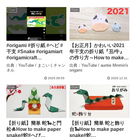
巳(み)
巳(み)
#origami #折り紙 #ヘビ #
【お正月】かわいい2021
干支 #Snake #origamiart
年干支の折り紙『丑/牛』
#origamicraft
の作り方～How to make
#origamitutorial
an Origami “Cow”
出典：YouTube / まこいくチャン
出典：YouTube / auntie Minmin's
#origamieasy – まこいく
instructions～ – auntie
ネル
origami
チャンネル
Minmin’s origami
2025.09.05
2020.12.31
巳(み)
巳(み)
【折り紙】簡単 蛇🐍と門
【折り紙】簡単 蛇と飾り
松🎍How to make paper
台🐍How to make paper
snake#蛇#へび
snake#蛇