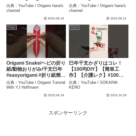
#snake#साँप#門松#梅の花#
#snake#साँप#ula#змия#コ
出典：YouTube / Origami hana's
出典：YouTube / Origami hana's
正月#뱀#蛇#巳年#へび年#
ブラ#뱀#蛇#巳年#へび年#
channel
channel
折り方#おりがみ
飾り台#折り方#おりがみ
2024.09.16
2024.08.21
#origami#종이접기#DIY –
#origami#종이 – Origami
巳(み)
巳(み)
Origami hana’s channel
hana’s channel
Origami Snake/ヘビの折り
巳年干支かざりはコレ！
紙/動物おりがみ/干支巳年
【100均DIY】【簡単工
#easyorigami #折り紙簡単
作】【介護レク】#100均
#homemadepapercraft –
#diy #高齢者 #daiso #デイ
出典：YouTube / Origami Tutorial
出典：YouTube / SOKAINA
Origami Tutorial With YJ
サービス #介護 #折り紙 –
With YJ Hoffmann
KERO
Hoffmann
SOKAINA KERO
2025.04.19
2024.10.26
スポンサーリンク