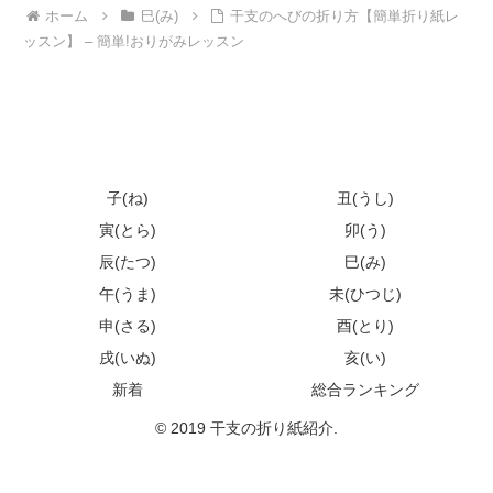
ホーム
巳(み)
干支のへびの折り方【簡単折り紙レ
ッスン】 – 簡単!おりがみレッスン
子(ね)
丑(うし)
寅(とら)
卯(う)
辰(たつ)
巳(み)
午(うま)
未(ひつじ)
申(さる)
酉(とり)
戌(いぬ)
亥(い)
新着
総合ランキング
© 2019 干支の折り紙紹介.