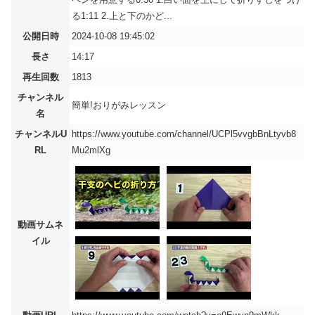
る1:11 2.上と下のかど...
公開日時
2024-10-08 19:45:02
長さ
14:17
再生回数
1813
チャンネル
簡単!おりがみレッスン
名
チャンネルU
https://www.youtube.com/channel/UCPl5vvgbBnLtyvb8
RL
Mu2mlXg
動画サムネ
イル