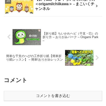
＜origami/chiikawa＞ - まこいくチ
ャンネル
【折り紙】ちいかわヘビ（干支・巳）の
折り方 – おりがみパーク – Origami Park
–
簡単な干支のへびの工作折り紙【簡単折
り紙レッスン】 – 簡単!おりがみレッスン
コメント
コメントを書き込む