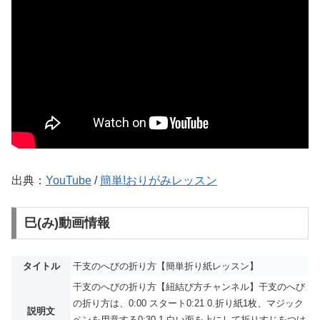
出典：
YouTube
/
簡単!おりがみレッスン
巳(み)動画情報
タイトル
干支のへびの折り方【簡単折り紙レッスン】
干支のへびの折り方【紐結び方チャンネル】干支のへび
の折り方は、0:00 スタート0:21 0.折り紙1枚、マジック
説明文
ペンを用意する0:30 1.白い面を上にして折りすじをつけ