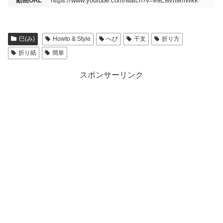
動画URL
https://www.youtube.com/watch?v=e9Ewvn9mWkk
巳(み)
Howto & Style
へび
干支
折り方
折り紙
簡単
スポンサーリンク