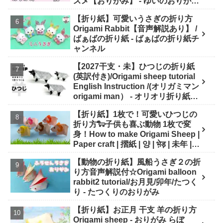
スメ【おりがみ】 - ゆいのおりがみ
研究室
【折り紙】可愛いうさぎの折り方
Origami Rabbit【音声解説あり】 /
ばぁばの折り紙 - ばぁばの折り紙チ
ャンネル
【2027干支・未】ひつじの折り紙
(英訳付き)/Origami sheep tutorial
English Instruction /(オリガミマン
origami man） - オリオリ折り紙マ
ンTUBE / origamiman tube (紙文
【折り紙】1枚で！可愛いひつじの
房あらき)
折り方🐑子供も喜ぶ動物 1枚で変
身！How to make Origami Sheep |
Paper craft | 摺紙 | 양 | भे़ड़ | 未年 |
干支 - Origami hana's channel
【動物の折り紙】風船うさぎ２の折
り方音声解説付☆Origami balloon
rabbit2 tutorial/お月見/卯年/たつく
り - たつくりのおりがみ
【折り紙】お正月 干支 羊の折り方
Origami sheep - おりがみ らぼ