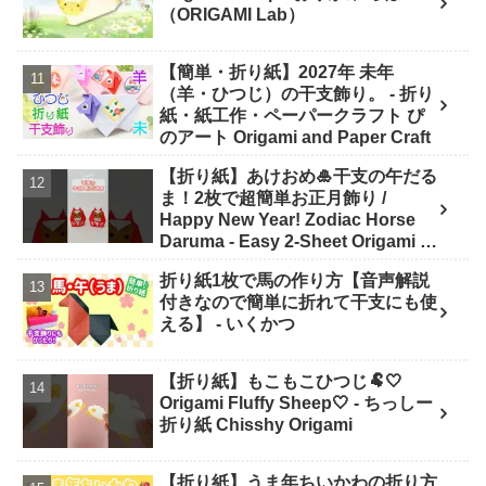
（ORIGAMI Lab）
【簡単・折り紙】2027年 未年
（羊・ひつじ）の干支飾り。 - 折り
紙・紙工作・ペーパークラフト ぴ
のアート Origami and Paper Craft
【折り紙】あけおめ🎍干支の午だる
ま！2枚で超簡単お正月飾り /
Happy New Year! Zodiac Horse
Daruma - Easy 2-Sheet Origami -
ASOBI FUN ORIGAMI
折り紙1枚で馬の作り方【音声解説
付きなので簡単に折れて干支にも使
える】 - いくかつ
【折り紙】もこもこひつじ🐏🤍
Origami Fluffy Sheep🤍 - ちっしー
折り紙 Chisshy Origami
【折り紙】うま年ちいかわの折り方