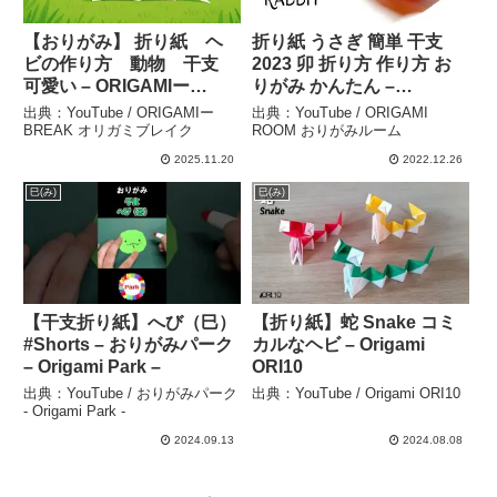
【おりがみ】 折り紙 ヘ
折り紙 うさぎ 簡単 干支
ビの作り方 動物 干支
2023 卯 折り方 作り方 お
可愛い – ORIGAMIー
りがみ かんたん –
BREAK オリガミブレイク
ORIGAMI ROOM おりがみ
出典：YouTube / ORIGAMIー
出典：YouTube / ORIGAMI
ルーム
BREAK オリガミブレイク
ROOM おりがみルーム
2025.11.20
2022.12.26
巳(み)
巳(み)
【干支折り紙】へび（巳）
【折り紙】蛇 Snake コミ
#Shorts – おりがみパーク
カルなヘビ – Origami
– Origami Park –
ORI10
出典：YouTube / おりがみパーク
出典：YouTube / Origami ORI10
- Origami Park -
2024.09.13
2024.08.08