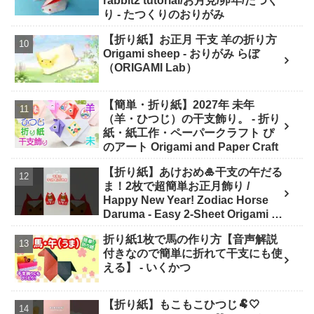
rabbit2 tutorial/お月見/卯年/たつく
り - たつくりのおりがみ
【折り紙】お正月 干支 羊の折り方
Origami sheep - おりがみ らぼ
（ORIGAMI Lab）
【簡単・折り紙】2027年 未年
（羊・ひつじ）の干支飾り。 - 折り
紙・紙工作・ペーパークラフト ぴ
のアート Origami and Paper Craft
【折り紙】あけおめ🎍干支の午だる
ま！2枚で超簡単お正月飾り /
Happy New Year! Zodiac Horse
Daruma - Easy 2-Sheet Origami -
ASOBI FUN ORIGAMI
折り紙1枚で馬の作り方【音声解説
付きなので簡単に折れて干支にも使
える】 - いくかつ
【折り紙】もこもこひつじ🐏🤍