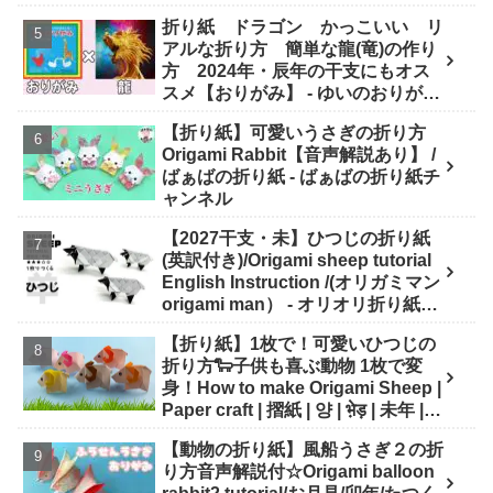
折り紙 ドラゴン かっこいい リ
アルな折り方 簡単な龍(竜)の作り
方 2024年・辰年の干支にもオス
スメ【おりがみ】 - ゆいのおりがみ
研究室
【折り紙】可愛いうさぎの折り方
Origami Rabbit【音声解説あり】 /
ばぁばの折り紙 - ばぁばの折り紙チ
ャンネル
【2027干支・未】ひつじの折り紙
(英訳付き)/Origami sheep tutorial
English Instruction /(オリガミマン
origami man） - オリオリ折り紙マ
ンTUBE / origamiman tube (紙文
【折り紙】1枚で！可愛いひつじの
房あらき)
折り方🐑子供も喜ぶ動物 1枚で変
身！How to make Origami Sheep |
Paper craft | 摺紙 | 양 | भे़ड़ | 未年 |
干支 - Origami hana's channel
【動物の折り紙】風船うさぎ２の折
り方音声解説付☆Origami balloon