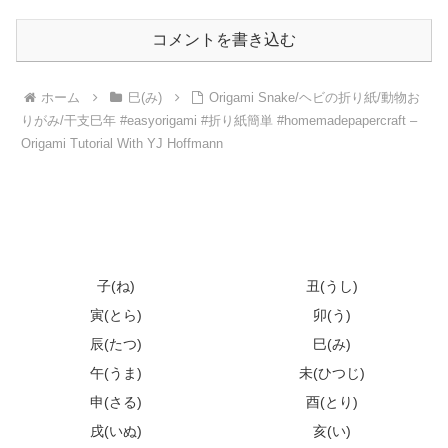
コメントを書き込む
ホーム
巳(み)
Origami Snake/ヘビの折り紙/動物お
りがみ/干支巳年 #easyorigami #折り紙簡単 #homemadepapercraft –
Origami Tutorial With YJ Hoffmann
子(ね)
丑(うし)
寅(とら)
卯(う)
辰(たつ)
巳(み)
午(うま)
未(ひつじ)
申(さる)
酉(とり)
戌(いぬ)
亥(い)