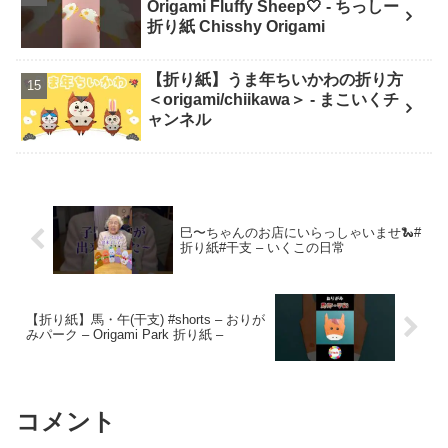
Origami Fluffy Sheep🤍 - ちっしー
折り紙 Chisshy Origami
【折り紙】うま年ちいかわの折り方
＜origami/chiikawa＞ - まこいくチ
ャンネル
巳〜ちゃんのお店にいらっしゃいませ🐍#
折り紙#干支 – いくこの日常
【折り紙】馬・午(干支) #shorts – おりが
みパーク – Origami Park 折り紙 –
コメント