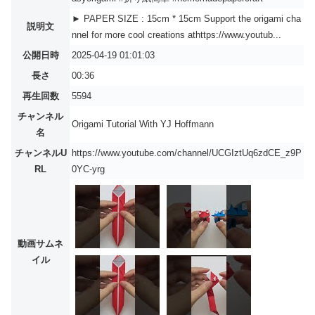
► PAPER SIZE : 15cm * 15cm Support the origami cha
説明文
nnel for more cool creations athttps://www.youtub...
公開日時
2025-04-19 01:01:03
長さ
00:36
再生回数
5594
チャンネル
Origami Tutorial With YJ Hoffmann
名
チャンネルU
https://www.youtube.com/channel/UCGIztUq6zdCE_z9P
RL
0YC-yrg
動画サムネ
イル