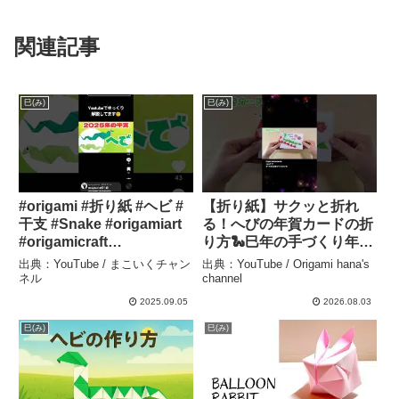
関連記事
巳(み)
巳(み)
#origami #折り紙 #ヘビ #
【折り紙】サクッと折れ
干支 #Snake #origamiart
る！へびの年賀カードの折
#origamicraft
り方🐍巳年の手づくり年賀
#origamitutorial
状や飾りに♪Easy Paper
出典：YouTube / まこいくチャン
出典：YouTube / Origami hana's
#origamieasy – まこいく
Snake Card | 摺紙 蛇 | 종
ネル
channel
チャンネル
이접기 뱀#折り紙#蛇#へび
2025.09.05
2026.08.03
#巳年#年賀状#簡単 –
巳(み)
巳(み)
Origami hana’s channel