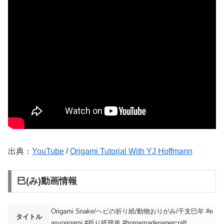
出典：
YouTube
/
Origami Tutorial With YJ Hoffmann
巳(み)動画情報
Origami Snake/ヘビの折り紙/動物おりがみ/干支巳年 #e
タイトル
asyorigami #折り紙簡単 #homemadepapercraft