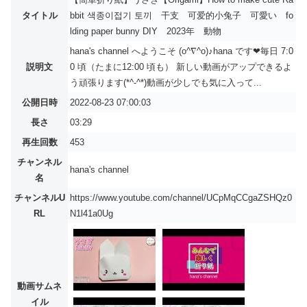
タイトル
bbit 색종이접기 토끼 干支 可爱的小兔子 可愛い fo
lding paper bunny DIY 2023年 動物
hana's channel へようこそ (o^∇^o)♪hana です❤毎日 7:0
説明文
0 頃（たまに12:00 頃も） 新しい動画がアップできるよ
う頑張ります(*^-^*)動画が少しでも気に入って...
公開日時
2022-08-23 07:00:03
長さ
03:29
再生回数
453
チャンネル
hana's channel
名
チャンネルU
https://www.youtube.com/channel/UCpMqCCgaZSHQz0
RL
N1l41a0Ug
動画サムネ
イル