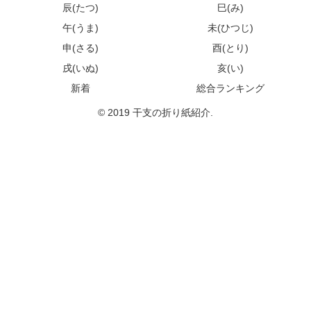
辰(たつ)
巳(み)
午(うま)
未(ひつじ)
申(さる)
酉(とり)
戌(いぬ)
亥(い)
新着
総合ランキング
© 2019 干支の折り紙紹介.