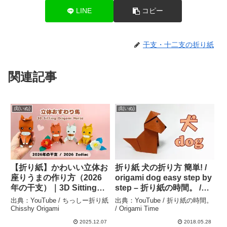
LINE
コピー
干支・十二支の折り紙
関連記事
戌(いぬ)
戌(いぬ)
【折り紙】かわいい立体お
折り紙 犬の折り方 簡単! /
座りうまの作り方（2026
origami dog easy step by
年の干支）｜3D Sitting
step – 折り紙の時間。 /
Origami Horse Tutorial –
Origami Time
出典：YouTube / ちっしー折り紙
出典：YouTube / 折り紙の時間。
Cute Decor for the 2026
Chisshy Origami
/ Origami Time
Zodiac – ちっしー折り紙
2025.12.07
2018.05.28