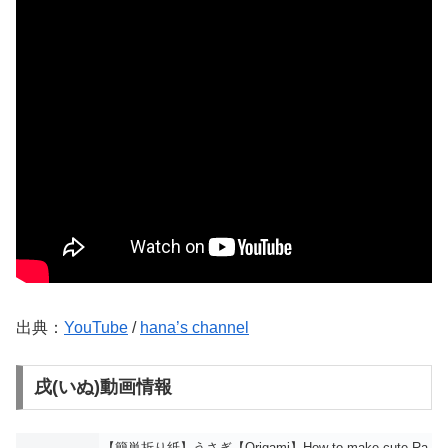
出典：
YouTube
/
hana’s channel
戌(いぬ)動画情報
【簡単折り紙】うさぎ【Origami】How to make cute Ra