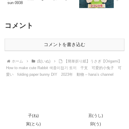
sun 0938
コメント
コメントを書き込む
ホーム
戌(いぬ)
【簡単折り紙】うさぎ【Origami】
How to make cute Rabbit 색종이접기 토끼 干支 可爱的小兔子 可
愛い folding paper bunny DIY 2023年 動物 – hana’s channel
子(ね)
丑(うし)
寅(とら)
卯(う)