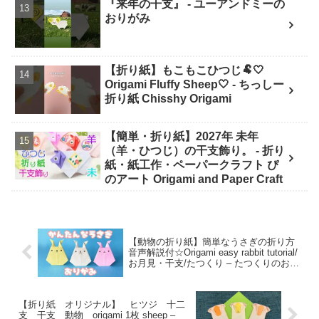
『来年の干支』 - ユーアンドミーの
おりがみ
【折り紙】もこもこひつじ🐏🤍
Origami Fluffy Sheep🤍 - ちっしー
折り紙 Chisshy Origami
【簡単・折り紙】2027年 未年
（羊・ひつじ）の干支飾り。 - 折り
紙・紙工作・ペーパークラフト ぴ
のアート Origami and Paper Craft
【動物の折り紙】簡単なうさぎの折り方
音声解説付☆Origami easy rabbit tutorial/
お月見・干支/たつくり – たつくりのおり
がみ
【折り紙 オリジナル】 ヒツジ 十二
支 干支 動物 origami 1枚 sheep –