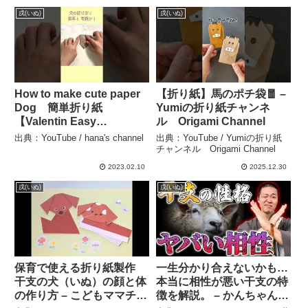
Chisshy Origami
戌(いぬ)
戌(いぬ)
How to make cute paper
【折り紙】馬のポチ袋🧧 –
Dog 簡単折り紙
Yumiの折り紙チャンネ
【Valentin Easy
ル Origami Channel
Origami】 #shorts –
出典：YouTube / hana's channel
出典：YouTube / Yumiの折り紙
hana’s channel
チャンネル Origami Channel
2023.02.10
2025.12.30
戌(いぬ)
戌(いぬ)
保育で使える折り紙製作
一生分かり合えないかも…
干支の犬（いぬ）の顔と体
本当に相性が悪い干支の特
の作り方 – こどもママチャ
徴を解説。 – かんちゃん住