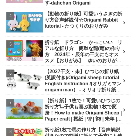
す-dahchan Origami
【動物の折り紙】可愛いうさぎの折
り方音声解説付☆Origami Rabbit
tutorial - たつくりのおりがみ
折り紙 ドラゴン かっこいい リ
アルな折り方 簡単な龍(竜)の作り
方 2024年・辰年の干支にもオス
スメ【おりがみ】 - ゆいのおりがみ
研究室
【2027干支・未】ひつじの折り紙
(英訳付き)/Origami sheep tutorial
English Instruction /(オリガミマン
origami man） - オリオリ折り紙マ
ンTUBE / origamiman tube (紙文
【折り紙】1枚で！可愛いひつじの
房あらき)
折り方🐑子供も喜ぶ動物 1枚で変
身！How to make Origami Sheep |
Paper craft | 摺紙 | 양 | भे़ड़ | 未年 |
干支 - Origami hana's channel
折り紙1枚で馬の作り方【音声解説
付きなので簡単に折れて干支にも使