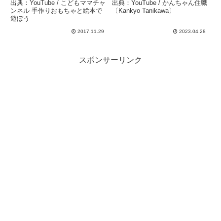
ンネル 手作りおもちゃと
職〔Kankyo Tanikawa〕
出典：YouTube / こどもママチャ
出典：YouTube / かんちゃん住職
絵本で遊ぼう
ンネル 手作りおもちゃと絵本で
〔Kankyo Tanikawa〕
遊ぼう
2017.11.29
2023.04.28
スポンサーリンク