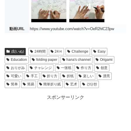
動画URL
https://www.youtube.com/watch?v=OeR2hlC23pw
戌(いぬ)
24時間
24Ｈ
Challenge
Easy
Education
folding paper
hana's channel
Origami
おりがみ
チャレンジ
一张纸
作り方
创意
可愛い
手工
折り方
折纸
楽しい
漂亮
简单
简易
簡単折り紙
艺术
간단한
スポンサーリンク