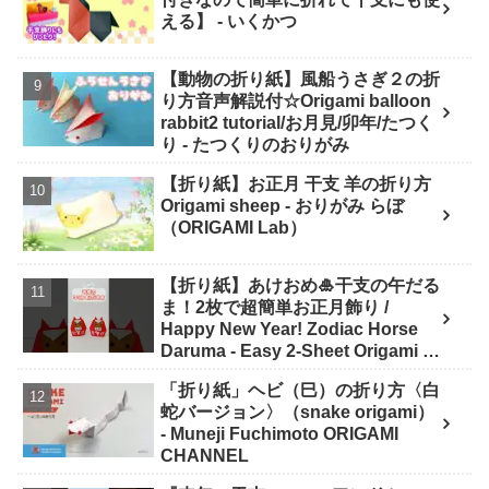
える】 - いくかつ
【動物の折り紙】風船うさぎ２の折
り方音声解説付☆Origami balloon
rabbit2 tutorial/お月見/卯年/たつく
り - たつくりのおりがみ
【折り紙】お正月 干支 羊の折り方
Origami sheep - おりがみ らぼ
（ORIGAMI Lab）
【折り紙】あけおめ🎍干支の午だる
ま！2枚で超簡単お正月飾り /
Happy New Year! Zodiac Horse
Daruma - Easy 2-Sheet Origami -
ASOBI FUN ORIGAMI
「折り紙」ヘビ（巳）の折り方〈白
蛇バージョン〉（snake origami）
- Muneji Fuchimoto ORIGAMI
CHANNEL