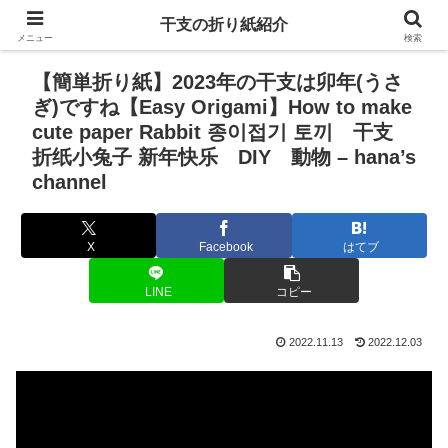
干支の折り紙紹介
メニュー
検索
【簡単折り紙】2023年の干支は卯年(うさ
ぎ)ですね【Easy Origami】How to make
cute paper Rabbit 종이접기 토끼 干支
折纸小兔子 新年快乐 DIY 動物 – hana’s
channel
X
Facebook
はてブ
LINE
コピー
2022.11.13
2022.12.03