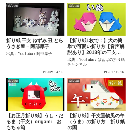
戌(いぬ)
戌(いぬ)
折り紙 干支 ねずみ 丑 とら
【折り紙1枚で！】犬の簡
うさぎ🐰 – 阿部厚子
単で可愛い折り方【音声解
説あり】2018年の干支
出典：YouTube / 阿部厚子
「戌」を折り紙で作ろう！
出典：YouTube / ばぁばの折り紙
– ばぁばの折り紙チャンネ
チャンネル
ル
2021.04.13
2017.12.16
戌(いぬ)
戌(いぬ)
【お正月折り紙】うし・だ
【折り紙】干支置物風の午
るま（干支）origami – お
（うま）の折り方 – 折り紙
もちゃ箱
の国