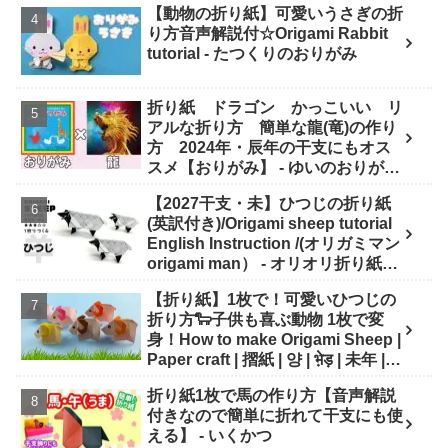
【動物の折り紙】可愛いうさぎの折
り方音声解説付☆Origami Rabbit
tutorial - たつくりのおりがみ
折り紙 ドラゴン かっこいい リ
アルな折り方 簡単な龍(竜)の作り
方 2024年・辰年の干支にもオス
スメ【おりがみ】 - ゆいのおりがみ
研究室
【2027干支・未】ひつじの折り紙
(英訳付き)/Origami sheep tutorial
English Instruction /(オリガミマン
origami man） - オリオリ折り紙マ
ンTUBE / origamiman tube (紙文
【折り紙】1枚で！可愛いひつじの
房あらき)
折り方🐑子供も喜ぶ動物 1枚で変
身！How to make Origami Sheep |
Paper craft | 摺紙 | 양 | भे़ड़ | 未年 |
干支 - Origami hana's channel
折り紙1枚で馬の作り方【音声解説
付きなので簡単に折れて干支にも使
える】 - いくかつ