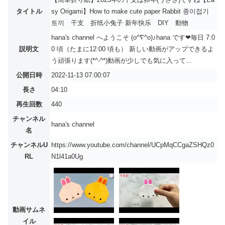
タイトル
sy Origami】How to make cute paper Rabbit 종이접기
토끼 干支 折纸小兔子 新年快乐 DIY 動物
hana's channel へようこそ (o^∇^o)♪hana です❤毎日 7:0
説明文
0 頃（たまに12:00 頃も） 新しい動画がアップできるよ
う頑張ります(*^-^*)動画が少しでも気に入って...
公開日時
2022-11-13 07:00:07
長さ
04:10
再生回数
440
チャンネル
hana's channel
名
チャンネルU
https://www.youtube.com/channel/UCpMqCCgaZSHQz0
RL
N1l41a0Ug
動画サムネ
イル