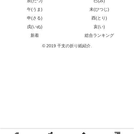
辰(たつ)
巳(み)
午(うま)
未(ひつじ)
申(さる)
酉(とり)
戌(いぬ)
亥(い)
新着
総合ランキング
© 2019 干支の折り紙紹介.