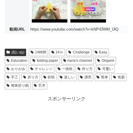
動画URL
https://www.youtube.com/watch?v=kNP43WM_UlQ
戌(いぬ)
24時間
24Ｈ
Challenge
Easy
Education
folding paper
hana's channel
Origami
おりがみ
チャレンジ
一张纸
作り方
可愛い
手工
折り方
折纸
楽しい
漂亮
简单
简易
簡単折り紙
艺术
スポンサーリンク