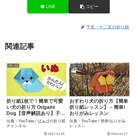
LINE
コピー
干支・十二支の折り紙
関連記事
戌(いぬ)
戌(いぬ)
折り紙1枚で！簡単で可愛
おすわり犬の折り方【簡単
い犬の折り方 Origami
折り紙レッスン】 – 簡単!
Dog【音声解説あり】子供
おりがみレッスン
向け／ ばぁばの折り紙 –
出典：YouTube / ばぁばの折り紙
出典：YouTube / 簡単!おりがみ
ばぁばの折り紙チャンネル
チャンネル
レッスン
2017.12.25
2020.01.17