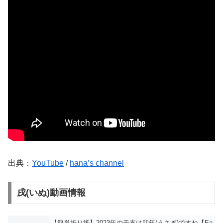
出典：
YouTube
/
hana’s channel
戌(いぬ)動画情報
【簡単折り紙】2023年の干支は卯年(うさぎ)ですね【Ea