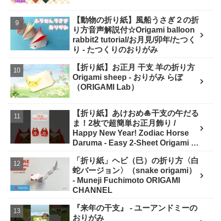
【動物の折り紙】風船うさぎ２の折
り方音声解説付☆Origami balloon
rabbit2 tutorial/お月見/卯年/たつく
り - たつくりのおりがみ
【折り紙】お正月 干支 羊の折り方
Origami sheep - おりがみ らぼ
（ORIGAMI Lab）
【折り紙】あけおめ🎍干支の午だる
ま！2枚で超簡単お正月飾り /
Happy New Year! Zodiac Horse
Daruma - Easy 2-Sheet Origami -
ASOBI FUN ORIGAMI
「折り紙」ヘビ（巳）の折り方〈白
蛇バージョン〉（snake origami）
- Muneji Fuchimoto ORIGAMI
CHANNEL
『来年の干支』 - ユーアンドミーの
おりがみ