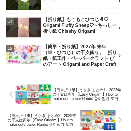
【折り紙】もこもこひつじ🐏🤍
Origami Fluffy Sheep🤍 - ちっしー
折り紙 Chisshy Origami
【簡単・折り紙】2027年 未年
（羊・ひつじ）の干支飾り。 - 折り
紙・紙工作・ペーパークラフト ぴ
のアート Origami and Paper Craft
【簡単折り紙】うさぎ まとめ1 2023年
の干支は卯年【Easy Origami】How to
make cute paper Rabbit 종이접기 토끼
干支 折纸小兔子 新年快乐 DIY 動物
– hana’s channel
【簡単折り紙】うさぎ まとめ2 2023年
の干支は卯年【Easy Origami】How to
make cute paper Rabbit 종이접기 토끼
干支 折纸小兔子 新年快乐 DIY 動物