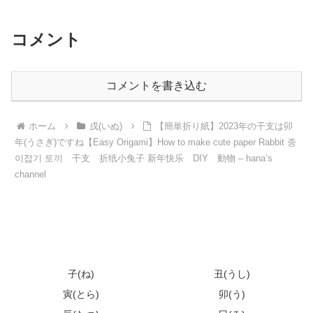
– hana’s channel
コメント
コメントを書き込む
ホーム
戌(いぬ)
【簡単折り紙】2023年の干支は卯
年(うさぎ)ですね【Easy Origami】How to make cute paper Rabbit 종
이접기 토끼 干支 折纸小兔子 新年快乐 DIY 動物 – hana’s
channel
子(ね)
丑(うし)
寅(とら)
卯(う)