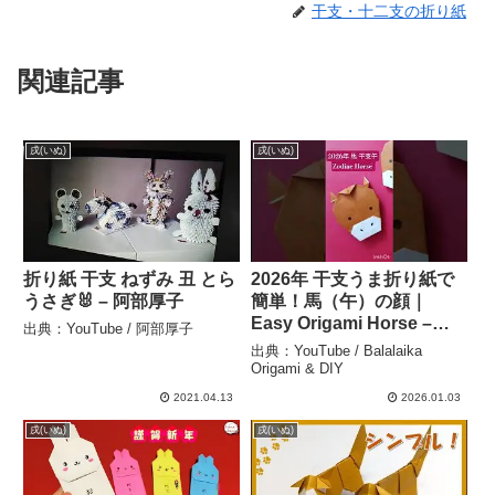
干支・十二支の折り紙
関連記事
戌(いぬ)
戌(いぬ)
折り紙 干支 ねずみ 丑 とら
2026年 干支うま折り紙で
うさぎ🐰 – 阿部厚子
簡単！馬（午）の顔｜
Easy Origami Horse –
出典：YouTube / 阿部厚子
Balalaika Origami & DIY
出典：YouTube / Balalaika
Origami & DIY
2021.04.13
2026.01.03
戌(いぬ)
戌(いぬ)