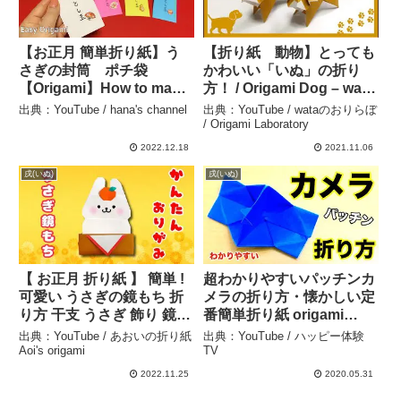
【お正月 簡単折り紙】う
【折り紙 動物】とっても
さぎの封筒 ポチ袋
かわいい「いぬ」の折り
【Origami】How to make
方！ / Origami Dog – wata
Cute pochi bag 종이접
のおりらぼ / Origami
出典：YouTube / hana's channel
出典：YouTube / wataのおりらぼ
기 봉투 토끼 折纸 小红
Laboratory
/ Origami Laboratory
包 お年玉用 DIY
2022.12.18
2021.11.06
Rabbit 兔子 謹賀新年 –
戌(いぬ)
戌(いぬ)
hana’s channel
【 お正月 折り紙 】 簡単 !
超わかりやすいパッチンカ
可愛い うさぎの鏡もち 折
メラの折り方・懐かしい定
り方 干支 うさぎ 飾り 鏡餅
番簡単折り紙 origami
動物 Origami Rabbit
camera – ハッピー体験TV
出典：YouTube / あおいの折り紙
出典：YouTube / ハッピー体験
Kagami-mochi – あおいの
Aoi's origami
TV
折り紙 Aoi’s origami
2022.11.25
2020.05.31