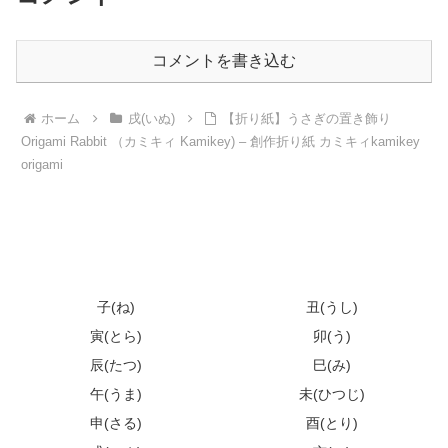
コメントを書き込む
ホーム
戌(いぬ)
【折り紙】うさぎの置き飾り
Origami Rabbit （カミキィ Kamikey) – 創作折り紙 カミキィkamikey
origami
子(ね)
丑(うし)
寅(とら)
卯(う)
辰(たつ)
巳(み)
午(うま)
未(ひつじ)
申(さる)
酉(とり)