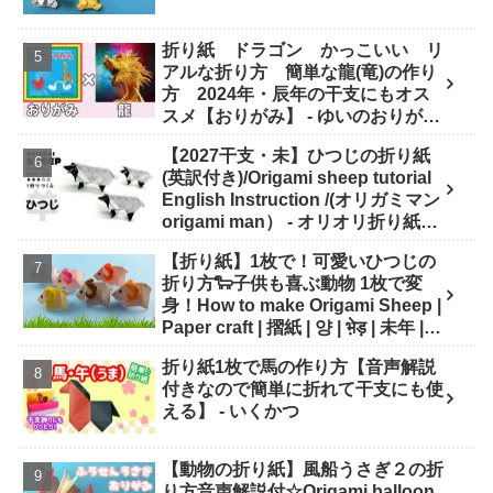
折り紙 ドラゴン かっこいい リ
アルな折り方 簡単な龍(竜)の作り
方 2024年・辰年の干支にもオス
スメ【おりがみ】 - ゆいのおりがみ
研究室
【2027干支・未】ひつじの折り紙
(英訳付き)/Origami sheep tutorial
English Instruction /(オリガミマン
origami man） - オリオリ折り紙マ
ンTUBE / origamiman tube (紙文
【折り紙】1枚で！可愛いひつじの
房あらき)
折り方🐑子供も喜ぶ動物 1枚で変
身！How to make Origami Sheep |
Paper craft | 摺紙 | 양 | भे़ड़ | 未年 |
干支 - Origami hana's channel
折り紙1枚で馬の作り方【音声解説
付きなので簡単に折れて干支にも使
える】 - いくかつ
【動物の折り紙】風船うさぎ２の折
り方音声解説付☆Origami balloon