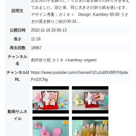
お正月の干支飾りに！うさぎの置き飾りの作り方を考え
てみました。頭と体、同じ大きさの折り紙を使います。
説明文
デザイン考案：カミキィ Design: Kamikey 00:00 うさ
ぎの置き飾りご紹介00:34...
公開日時
2022-11-19 20:00:13
長さ
11:19
再生回数
18967
チャンネル
創作折り紙 カミキィkamikey origami
名
チャンネルU
https://www.youtube.com/channel/UCu1u0lXr88VIHpdw
RL
Pn3JCNg
動画サムネ
イル