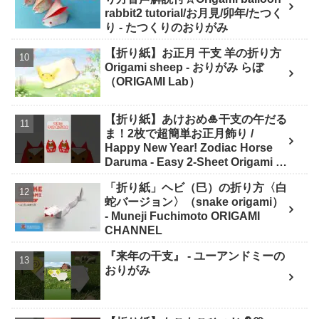
rabbit2 tutorial/お月見/卯年/たつく
り - たつくりのおりがみ
【折り紙】お正月 干支 羊の折り方
Origami sheep - おりがみ らぼ
（ORIGAMI Lab）
【折り紙】あけおめ🎍干支の午だる
ま！2枚で超簡単お正月飾り /
Happy New Year! Zodiac Horse
Daruma - Easy 2-Sheet Origami -
ASOBI FUN ORIGAMI
「折り紙」ヘビ（巳）の折り方〈白
蛇バージョン〉（snake origami）
- Muneji Fuchimoto ORIGAMI
CHANNEL
『来年の干支』 - ユーアンドミーの
おりがみ