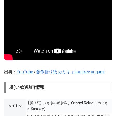
出典：
YouTube
/
創作折り紙 カミキィkamikey origami
戌(いぬ)動画情報
【折り紙】うさぎの置き飾り Origami Rabbit （カミキ
タイトル
ィ Kamikey)