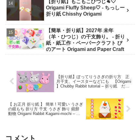
【折り紙】もこもこひつじ🐏🤍
Origami Fluffy Sheep🤍 - ちっしー
折り紙 Chisshy Origami
【簡単・折り紙】2027年 未年
（羊・ひつじ）の干支飾り。 - 折り
紙・紙工作・ペーパークラフト ぴ
のアート Origami and Paper Craft
【折り紙】ぽってりうさぎの折り方 正
月干支、イースターなどにも 【Origami
】Chubby Rabbit tutorial – 折り紙 だー
ちゃんねる -Origami dahchannel-
【 お正月 折り紙 】 簡単 ! 可愛い うさぎ
の鏡もち 折り方 干支 うさぎ 飾り 鏡餅
動物 Origami Rabbit Kagami-mochi – あ
おいの折り紙 Aoi’s origami
コメント