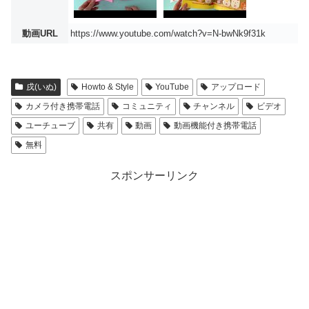
動画URL
https://www.youtube.com/watch?v=N-bwNk9f31k
戌(いぬ)
Howto & Style
YouTube
アップロード
カメラ付き携帯電話
コミュニティ
チャンネル
ビデオ
ユーチューブ
共有
動画
動画機能付き携帯電話
無料
スポンサーリンク