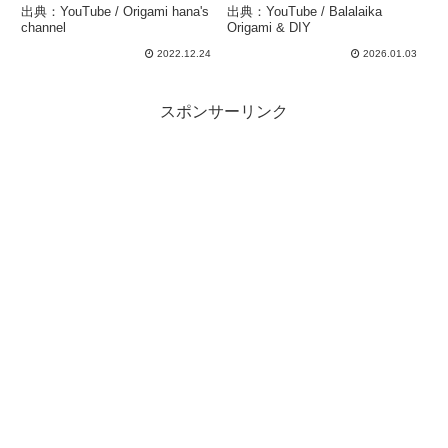
make cute paper Rabbit
Balalaika Origami & DIY
出典：YouTube / Origami hana's
出典：YouTube / Balalaika
종이접기 토끼 干支 折
channel
Origami & DIY
纸小兔子 新年快乐 DIY
2022.12.24
2026.01.03
動物 – Origami hana’s
channel
スポンサーリンク