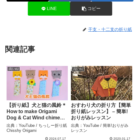
LINE
コピー
干支・十二支の折り紙
関連記事
戌(いぬ)
戌(いぬ)
【折り紙】犬と猫の風鈴＊
おすわり犬の折り方【簡単
How to make Origami
折り紙レッスン】 – 簡単!
Dog & Cat Wind chimes.
おりがみレッスン
– ちっしー折り紙 Chisshy
出典：YouTube / ちっしー折り紙
出典：YouTube / 簡単!おりがみ
Origami
Chisshy Origami
レッスン
2024.07.17
2020.01.17