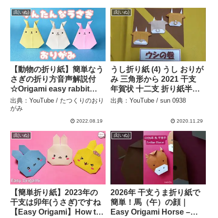
戌(いぬ)
戌(いぬ)
【動物の折り紙】簡単なう
うし折り紙 (4) うし おりが
さぎの折り方音声解説付
み 三角形から 2021 干支
☆Origami easy rabbit
年賀状 十二支 折り紙半分
tutorial/お月見・干支/たつ
１枚で２つ – sun 0938
出典：YouTube / たつくりのおり
出典：YouTube / sun 0938
くり – たつくりのおりがみ
がみ
2022.08.19
2020.11.29
戌(いぬ)
戌(いぬ)
【簡単折り紙】2023年の
2026年 干支うま折り紙で
干支は卯年(うさぎ)ですね
簡単！馬（午）の顔｜
【Easy Origami】How to
Easy Origami Horse –