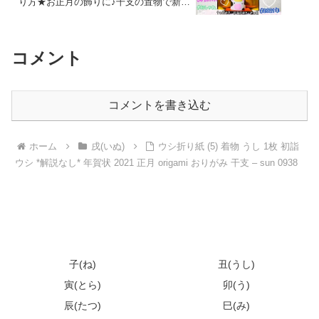
り方★お正月の飾りに♪干支の置物で新年
の飾りつけをしよう♪ zodiac New year 丑
年 2021 recycle – たぴおかあさん
コメント
コメントを書き込む
ホーム
戌(いぬ)
ウシ折り紙 (5) 着物 うし 1枚 初詣
ウシ *解説なし* 年賀状 2021 正月 origami おりがみ 干支 – sun 0938
子(ね)
丑(うし)
寅(とら)
卯(う)
辰(たつ)
巳(み)