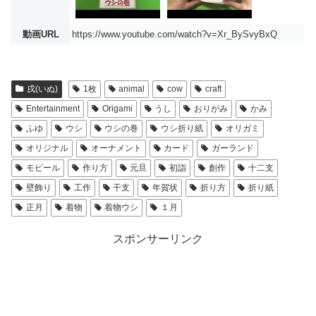
動画URL
https://www.youtube.com/watch?v=Xr_BySvyBxQ
戌(いぬ)
1枚
animal
cow
craft
Entertainment
Origami
うし
おりがみ
かみ
ふゆ
ウシ
ウシの巻
ウシ折り紙
オリガミ
オリジナル
オーナメント
カード
ガーランド
モビール
作り方
元旦
初詣
創作
十二支
壁飾り
工作
干支
年賀状
折り方
折り紙
正月
着物
着物ウシ
１月
スポンサーリンク