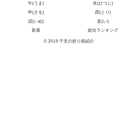
午(うま)
未(ひつじ)
申(さる)
酉(とり)
戌(いぬ)
亥(い)
新着
総合ランキング
© 2019 干支の折り紙紹介.