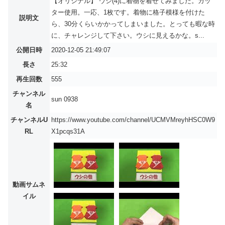
【オリジナル】 ウシ(4)に着物を着せてみました。カッ
ター使用。一応、1枚です。着物に格子模様を付けた
説明文
ら、30分くらいかかってしまいました。とっても暇な時
に、チャレンジして下さい。ウシに見えるかな。s...
公開日時
2020-12-05 21:49:07
長さ
25:32
再生回数
555
チャンネル
sun 0938
名
チャンネルU
https://www.youtube.com/channel/UCMVMreyhHSC0W9
RL
X1pcqs31A
動画サムネ
イル