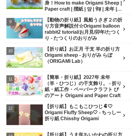
身！How to make Origami Sheep |
Paper craft | 摺紙 | 양 | भे़ड़ | 未年 |
干支 - Origami hana's channel
【動物の折り紙】風船うさぎ２の折
り方音声解説付☆Origami balloon
rabbit2 tutorial/お月見/卯年/たつく
り - たつくりのおりがみ
【折り紙】お正月 干支 羊の折り方
Origami sheep - おりがみ らぼ
（ORIGAMI Lab）
【簡単・折り紙】2027年 未年
（羊・ひつじ）の干支飾り。 - 折り
紙・紙工作・ペーパークラフト ぴ
のアート Origami and Paper Craft
【折り紙】もこもこひつじ🐏🤍
Origami Fluffy Sheep🤍 - ちっしー
折り紙 Chisshy Origami
【折り紙】うま年ちいかわの折り方