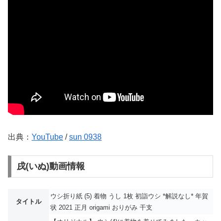
出典：
YouTube
/
sun 0938
戌(いぬ)動画情報
ウシ折り紙 (5) 着物 うし 1枚 初詣ウシ *解説なし* 年賀
タイトル
状 2021 正月 origami おりがみ 干支