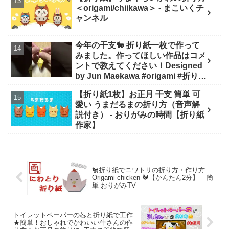
＜origami/chiikawa＞ - まこいくチ
ャンネル
今年の干支🐎 折り紙一枚で作って
みました。作ってほしい作品はコメ
ントで教えてください！Designed
by Jun Maekawa #origami #折り紙
#asmr #shorts - 折り師-orishi-
【折り紙1枚】お正月 干支 簡単 可
愛い うまだるまの折り方（音声解
説付き） - おりがみの時間【折り紙
作家】
🐔折り紙でニワトリの折り方・作り方
Origami chicken 🐓【かんたん2分】 – 簡
単 おりがみTV
トイレットペーパーの芯と折り紙で工作
★簡単！おしゃれでかわいい牛さんの作