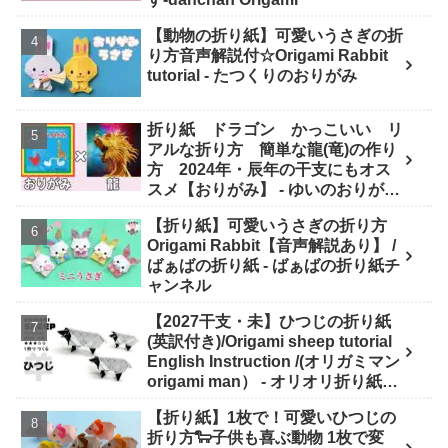
【動物の折り紙】可愛いうさぎの折
り方音声解説付☆Origami Rabbit
tutorial - たつくりのおりがみ
折り紙 ドラゴン かっこいい リ
アルな折り方 簡単な龍(竜)の作り
方 2024年・辰年の干支にもオス
スメ【おりがみ】 - ゆいのおりがみ
研究室
【折り紙】可愛いうさぎの折り方
Origami Rabbit【音声解説あり】 /
ばぁばの折り紙 - ばぁばの折り紙チ
ャンネル
【2027干支・未】ひつじの折り紙
(英訳付き)/Origami sheep tutorial
English Instruction /(オリガミマン
origami man） - オリオリ折り紙マ
ンTUBE / origamiman tube (紙文
【折り紙】1枚で！可愛いひつじの
房あらき)
折り方🐑子供も喜ぶ動物 1枚で変