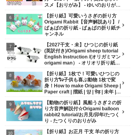
スメ【おりがみ】 - ゆいのおりがみ
研究室
【折り紙】可愛いうさぎの折り方
Origami Rabbit【音声解説あり】 /
ばぁばの折り紙 - ばぁばの折り紙チ
ャンネル
【2027干支・未】ひつじの折り紙
(英訳付き)/Origami sheep tutorial
English Instruction /(オリガミマン
origami man） - オリオリ折り紙マ
ンTUBE / origamiman tube (紙文
【折り紙】1枚で！可愛いひつじの
房あらき)
折り方🐑子供も喜ぶ動物 1枚で変
身！How to make Origami Sheep |
Paper craft | 摺紙 | 양 | भे़ड़ | 未年 |
干支 - Origami hana's channel
【動物の折り紙】風船うさぎ２の折
り方音声解説付☆Origami balloon
rabbit2 tutorial/お月見/卯年/たつく
り - たつくりのおりがみ
【折り紙】お正月 干支 羊の折り方