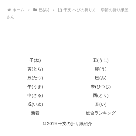
ホーム
巳(み)
干支 へびの折り方 – 季節の折り紙屋
さん
子(ね)
丑(うし)
寅(とら)
卯(う)
辰(たつ)
巳(み)
午(うま)
未(ひつじ)
申(さる)
酉(とり)
戌(いぬ)
亥(い)
新着
総合ランキング
© 2019 干支の折り紙紹介.