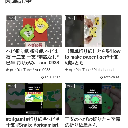
関連記事
巳(み)
巳(み)
ヘビ折り紙 折り紙 ヘビ 1
【簡単折り紙】とら🐯How
枚 十二支 干支 *解説なし*
to make paper tiger#干支
巳年 おりがみ – sun 0938
#虎#とら
#tiger#चीता#tigre#тигр#เสื
出典：YouTube / sun 0938
出典：YouTube / Yuri channel
อ#বাঘ#호랑이#老虎#折り方
2019.12.23
2025.08.24
#おりがみ#origami#摺紙 –
Yuri channel
巳(み)
巳(み)
#origami #折り紙 #ヘビ #
干支のへびの折り方 – 季節
干支 #Snake #origamiart
の折り紙屋さん