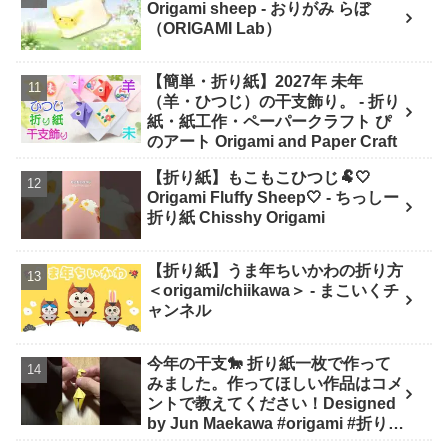
Origami sheep - おりがみ らぼ
（ORIGAMI Lab）
【簡単・折り紙】2027年 未年
（羊・ひつじ）の干支飾り。 - 折り
紙・紙工作・ペーパークラフト ぴ
のアート Origami and Paper Craft
【折り紙】もこもこひつじ🐏🤍
Origami Fluffy Sheep🤍 - ちっしー
折り紙 Chisshy Origami
【折り紙】うま年ちいかわの折り方
＜origami/chiikawa＞ - まこいくチ
ャンネル
今年の干支🐎 折り紙一枚で作って
みました。作ってほしい作品はコメ
ントで教えてください！Designed
by Jun Maekawa #origami #折り紙
#asmr #shorts - 折り師-orishi-