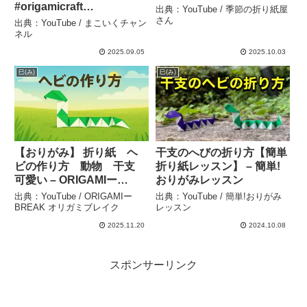
#origamicraft
出典：YouTube / 季節の折り紙屋
#origamitutorial
さん
出典：YouTube / まこいくチャン
#origamieasy – まこいく
ネル
チャンネル
2025.09.05
2025.10.03
巳(み)
巳(み)
【おりがみ】 折り紙 ヘ
干支のへびの折り方【簡単
ビの作り方 動物 干支
折り紙レッスン】 – 簡単!
可愛い – ORIGAMIー
おりがみレッスン
BREAK オリガミブレイク
出典：YouTube / ORIGAMIー
出典：YouTube / 簡単!おりがみ
BREAK オリガミブレイク
レッスン
2025.11.20
2024.10.08
スポンサーリンク