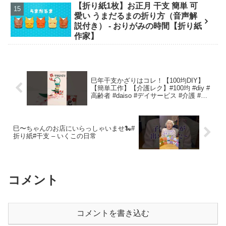
【折り紙1枚】お正月 干支 簡単 可
愛い うまだるまの折り方（音声解
説付き） - おりがみの時間【折り紙
作家】
巳年干支かざりはコレ！【100均DIY】
【簡単工作】【介護レク】#100均 #diy #
高齢者 #daiso #デイサービス #介護 #折
り紙 – SOKAINA KERO
巳〜ちゃんのお店にいらっしゃいませ🐍#
折り紙#干支 – いくこの日常
コメント
コメントを書き込む