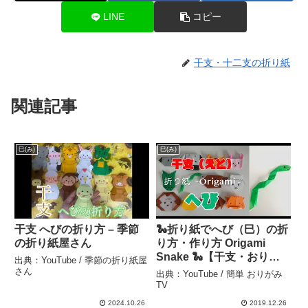
LINE
コピー
干支・十二支の折り紙
関連記事
巳(み)
巳(み)
干支 へびの折り方 – 季節
🐍折り紙でへび（巳）の折
の折り紙屋さん
り方・作り方 Origami
Snake 🐍【干支・おりが
出典：YouTube / 季節の折り紙屋
み】 – 簡単 おりがみTV
さん
出典：YouTube / 簡単 おりがみ
TV
2024.10.26
2019.12.26