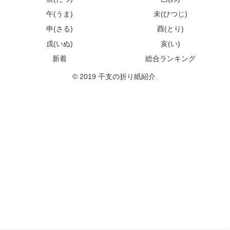
午(うま)
未(ひつじ)
申(さる)
酉(とり)
戌(いぬ)
亥(い)
新着
総合ランキング
© 2019 干支の折り紙紹介.