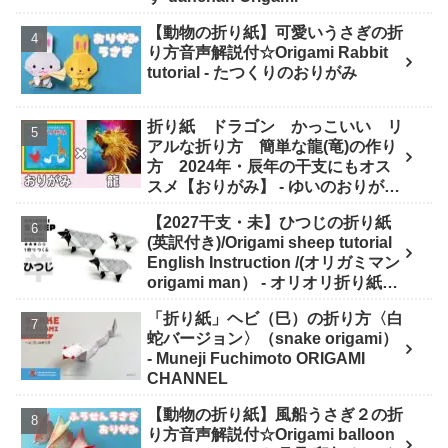
【動物の折り紙】可愛いうさぎの折
り方音声解説付☆Origami Rabbit
tutorial - たつくりのおりがみ
折り紙 ドラゴン かっこいい リ
アルな折り方 簡単な龍(竜)の作り
方 2024年・辰年の干支にもオス
スメ【おりがみ】 - ゆいのおりがみ
研究室
【2027干支・未】ひつじの折り紙
(英訳付き)/Origami sheep tutorial
English Instruction /(オリガミマン
origami man） - オリオリ折り紙マ
ンTUBE / origamiman tube (紙文
「折り紙」ヘビ（巳）の折り方〈白
房あらき)
蛇バージョン〉（snake origami）
- Muneji Fuchimoto ORIGAMI
CHANNEL
【動物の折り紙】風船うさぎ２の折
り方音声解説付☆Origami balloon