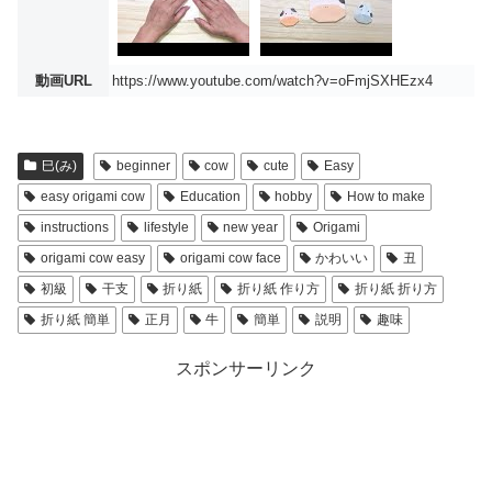
動画URL
https://www.youtube.com/watch?v=oFmjSXHEzx4
巳(み)
beginner
cow
cute
Easy
easy origami cow
Education
hobby
How to make
instructions
lifestyle
new year
Origami
origami cow easy
origami cow face
かわいい
丑
初級
干支
折り紙
折り紙 作り方
折り紙 折り方
折り紙 簡単
正月
牛
簡単
説明
趣味
スポンサーリンク