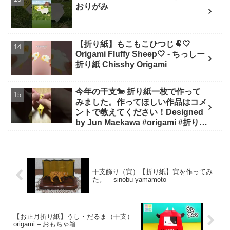
おりがみ
【折り紙】もこもこひつじ🐏🤍
Origami Fluffy Sheep🤍 - ちっしー
折り紙 Chisshy Origami
今年の干支🐎 折り紙一枚で作って
みました。作ってほしい作品はコメ
ントで教えてください！Designed
by Jun Maekawa #origami #折り紙
#asmr #shorts - 折り師-orishi-
干支飾り（寅）【折り紙】寅を作ってみ
た。 – sinobu yamamoto
【お正月折り紙】うし・だるま（干支）
origami – おもちゃ箱