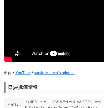
出典：
YouTube
/
auntie Minmin’s origami
巳(み)動画情報
【お正月】かわいい2021年干支の折り紙『丑/牛』の作
タイトル
り方～How to make an Origami "Cow" instructions～