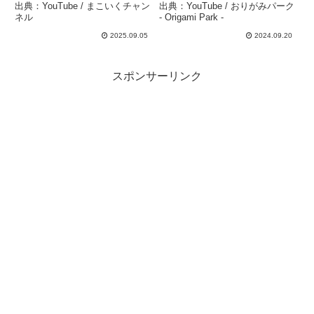
#origamitutorial
Park –
出典：YouTube / まこいくチャン
出典：YouTube / おりがみパーク
#origamieasy – まこいく
ネル
- Origami Park -
チャンネル
2025.09.05
2024.09.20
スポンサーリンク