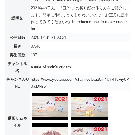
2021年の干支・『丑/牛』の折り紙の作り方をご紹介し
ます。簡単に作れてとてもかわいいので、お正月に是非
説明文
作ってみてくださいね♪Introducing how to make origami
for t...
公開日時
2020-12-31 21:00:31
長さ
07:48
再生回数
197
チャンネル
auntie Minmin's origami
名
チャンネルU
https://www.youtube.com/channel/UCiz0m4UY44uRiy0P
RL
0rdDNsw
動画サムネ
イル