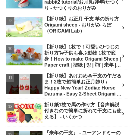
rabbit2 tutorial/お月見/卯年/たつく
り - たつくりのおりがみ
【折り紙】お正月 干支 羊の折り方
Origami sheep - おりがみ らぼ
（ORIGAMI Lab）
【折り紙】1枚で！可愛いひつじの
折り方🐑子供も喜ぶ動物 1枚で変
身！How to make Origami Sheep |
Paper craft | 摺紙 | 양 | भे़ड़ | 未年 |
干支 - Origami hana's channel
【折り紙】あけおめ🎍干支の午だる
ま！2枚で超簡単お正月飾り /
Happy New Year! Zodiac Horse
Daruma - Easy 2-Sheet Origami -
ASOBI FUN ORIGAMI
折り紙1枚で馬の作り方【音声解説
付きなので簡単に折れて干支にも使
える】 - いくかつ
『来年の干支』 - ユーアンドミーの