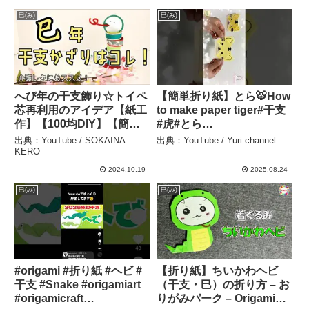
巳(み)
巳(み)
へび年の干支飾り☆トイペ
【簡単折り紙】とら🐯How
芯再利用のアイデア【紙工
to make paper tiger#干支
作】【100均DIY】【簡単
#虎#とら
工作】#100均 #daiso #diy
#tiger#चीता#tigre#тигр#เสื
出典：YouTube / SOKAINA
出典：YouTube / Yuri channel
#レクリエーション #デイ
อ#বাঘ#호랑이#老虎#折り方
KERO
サービス #折り紙 #新年 #
#おりがみ#origami#摺紙 –
2024.10.19
2025.08.24
冬 #介護 – SOKAINA
Yuri channel
巳(み)
巳(み)
KERO
#origami #折り紙 #ヘビ #
【折り紙】ちいかわヘビ
干支 #Snake #origamiart
（干支・巳）の折り方 – お
#origamicraft
りがみパーク – Origami