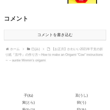
コメント
コメントを書き込む
ホーム
巳(み)
【お正月】かわいい2021年干支の折
り紙『丑/牛』の作り方～How to make an Origami “Cow” instructions
～ – auntie Minmin’s origami
子(ね)
丑(うし)
寅(とら)
卯(う)
辰(たつ)
巳(み)