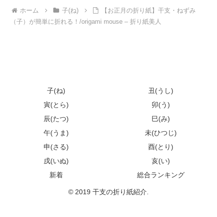
ホーム
子(ね)
【お正月の折り紙】干支・ねずみ
（子）が簡単に折れる！/origami mouse – 折り紙美人
子(ね)
丑(うし)
寅(とら)
卯(う)
辰(たつ)
巳(み)
午(うま)
未(ひつじ)
申(さる)
酉(とり)
戌(いぬ)
亥(い)
新着
総合ランキング
© 2019 干支の折り紙紹介.