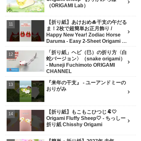
（ORIGAMI Lab）
【折り紙】あけおめ🎍干支の午だる
ま！2枚で超簡単お正月飾り /
Happy New Year! Zodiac Horse
Daruma - Easy 2-Sheet Origami -
ASOBI FUN ORIGAMI
「折り紙」ヘビ（巳）の折り方〈白
蛇バージョン〉（snake origami）
- Muneji Fuchimoto ORIGAMI
CHANNEL
『来年の干支』 - ユーアンドミーの
おりがみ
【折り紙】もこもこひつじ🐏🤍
Origami Fluffy Sheep🤍 - ちっしー
折り紙 Chisshy Origami