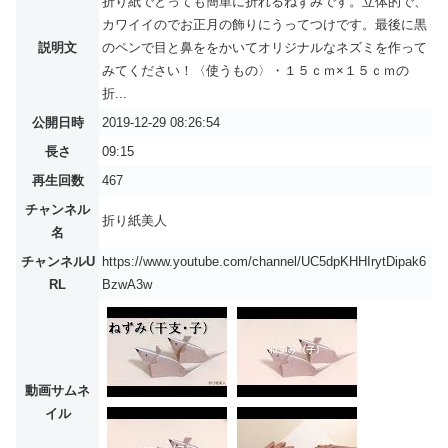
折り紙でとっても簡単に折れるねずみです。立体的で、
カワイイのでお正月の飾りにうってつけです。最後に黒
説明文
のペンで目と鼻ををかいてオリジナルなネズミを作って
みてください！〈使うもの〉・１５ｃｍ×１５ｃｍの
折...
公開日時
2019-12-29 08:26:54
長さ
09:15
再生回数
467
チャンネル
折り紙美人
名
チャンネルU
https://www.youtube.com/channel/UC5dpKHHIrytDipak6
RL
BzwA3w
動画サムネ
イル