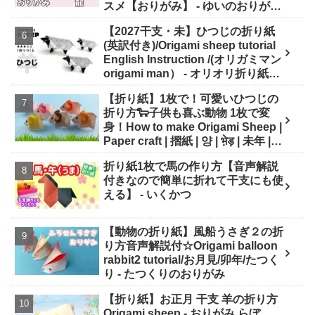
スメ【おりがみ】 - ゆいのおりがみ
研究室
【2027干支・未】ひつじの折り紙
(英訳付き)/Origami sheep tutorial
English Instruction /(オリガミマン
origami man） - オリオリ折り紙マ
ンTUBE / origamiman tube (紙文
【折り紙】1枚で！可愛いひつじの
房あらき)
折り方🐑子供も喜ぶ動物 1枚で変
身！How to make Origami Sheep |
Paper craft | 摺紙 | 양 | भे़ड़ | 未年 |
干支 - Origami hana's channel
折り紙1枚で馬の作り方【音声解説
付きなので簡単に折れて干支にも使
える】 - いくかつ
【動物の折り紙】風船うさぎ２の折
り方音声解説付☆Origami balloon
rabbit2 tutorial/お月見/卯年/たつく
り - たつくりのおりがみ
【折り紙】お正月 干支 羊の折り方
Origami sheep - おりがみ らぼ