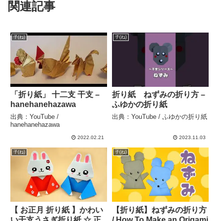
関連記事
子(ね)
子(ね)
「折り紙」 十二支 干支 –
折り紙 ねずみの折り方 –
hanehanehazawa
ふゆかの折り紙
出典：YouTube /
出典：YouTube / ふゆかの折り紙
hanehanehazawa
2022.02.21
2023.11.03
子(ね)
子(ね)
【 お正月 折り紙 】かわい
【折り紙】ねずみの折り方
い干支うさぎ折り紙 ☆ 正
/ How To Make an Origami