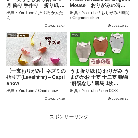
月 飾り 手作り – 折り紙 か
Mouse – おりがみの時間 /
んたん
Origaminojikan
出典：YouTube / 折り紙 かんた
出典：YouTube / おりがみの時間
ん
/ Origaminojikan
2022.12.07
2023.10.12
子(ね)
子(ね)
【干支おりがみ】ネズミの
うま折り紙 (1) おりがみ う
折り方(Level★★) – Capri
まのかお 干支 十二支 動物
show
*解説なし* 競馬 1枚
origami animal horse –
出典：YouTube / Capri show
出典：YouTube / sun 0938
sun 0938
2021.07.18
2020.05.17
スポンサーリンク