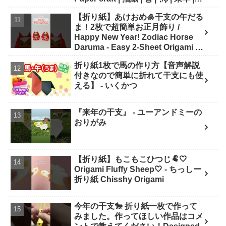
干支 - Origami hana's channel
【折り紙】あけおめ🎍干支の午だる
ま！2枚で超簡単お正月飾り /
Happy New Year! Zodiac Horse
Daruma - Easy 2-Sheet Origami -
ASOBI FUN ORIGAMI
折り紙1枚で馬の作り方【音声解説
付きなので簡単に折れて干支にも使
える】 - いくかつ
『来年の干支』 - ユーアンドミーの
おりがみ
【折り紙】もこもこひつじ🐏🤍
Origami Fluffy Sheep🤍 - ちっしー
折り紙 Chisshy Origami
今年の干支🐎 折り紙一枚で作って
みました。作ってほしい作品はコメ