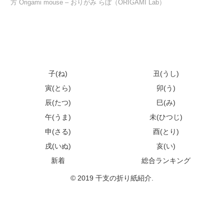
方 Origami mouse – おりがみ らぼ（ORIGAMI Lab）
子(ね)
丑(うし)
寅(とら)
卯(う)
辰(たつ)
巳(み)
午(うま)
未(ひつじ)
申(さる)
酉(とり)
戌(いぬ)
亥(い)
新着
総合ランキング
© 2019 干支の折り紙紹介.