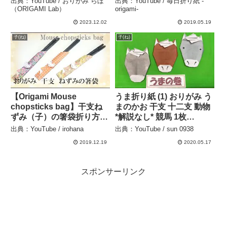
出典：YouTube / おりがみ らぼ
出典：YouTube / 毎日折り紙 -
English Commentary – お
（ORIGAMI Lab）
origami-
りがみ らぼ（ORIGAMI
2023.12.02
2019.05.19
Lab）
子(ね)
子(ね)
【Origami Mouse
うま折り紙 (1) おりがみ う
chopsticks bag】干支ね
まのかお 干支 十二支 動物
ずみ（子）の箸袋折り方
*解説なし* 競馬 1枚
【おりがみ】 – irohana
origami animal horse –
出典：YouTube / irohana
出典：YouTube / sun 0938
sun 0938
2019.12.19
2020.05.17
スポンサーリンク