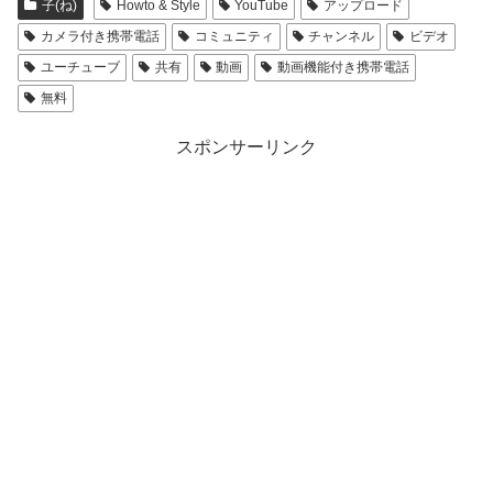
子(ね)
Howto & Style
YouTube
アップロード
カメラ付き携帯電話
コミュニティ
チャンネル
ビデオ
ユーチューブ
共有
動画
動画機能付き携帯電話
無料
スポンサーリンク