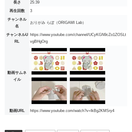
長さ
25:39
再生回数
3
チャンネル
おりがみ らぼ（ORIGAMI Lab）
名
チャンネルU
https://www.youtube.com/channel/UCyKGN9cZo1ZOSLt
RL
vgBHgOrg
動画サムネ
イル
動画URL
https://www.youtube.com/watch?v=lkBg2KMSry4