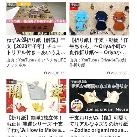
子(ね)
子(ね)
ねずみ🐭折り紙【解説】干
【折り紙】干支・動物「仔
支【2020年子年】チュー
牛ちゃん」〜Oriya小町の
トリアル付き – あいうえお
創作折り紙〜 – Oriya小町
LIFEチャンネル
の創作折り紙
出典：YouTube / あいうえおLIFE
出典：YouTube / Oriya小町の創
チャンネル
作折り紙
2020.01.16
2020.11.22
子(ね)
子(ね)
【折り紙】簡単1枚立体！
干支おりがみ【鼠】可愛く
お正月 開運シリーズ 干支
てリアルなネズミの折り紙
子ねずみ How to Make an
～Zodiac origami mouse
Origaml Mouse ※With
～ – 毎日折り紙 -origami-