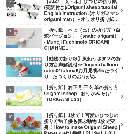
【2027干支・未】ひつじの折り紙
(英訳付き)/Origami sheep tutorial
English Instruction /(オリガミマン
origami man） - オリオリ折り紙マ
ンTUBE / origamiman tube (紙文
「折り紙」ヘビ（巳）の折り方〈白
房あらき)
蛇バージョン〉（snake origami）
- Muneji Fuchimoto ORIGAMI
CHANNEL
【動物の折り紙】風船うさぎ２の折
り方音声解説付☆Origami balloon
rabbit2 tutorial/お月見/卯年/たつく
り - たつくりのおりがみ
【折り紙】お正月 干支 羊の折り方
Origami sheep - おりがみ らぼ
（ORIGAMI Lab）
【折り紙】1枚で！可愛いひつじの
折り方🐑子供も喜ぶ動物 1枚で変
身！How to make Origami Sheep |
Paper craft | 摺紙 | 양 | भे़ड़ | 未年 |