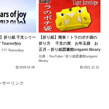
辰(たつ)
 joy】折り紙 干支シリー
【折り紙】簡単！トラのポチ袋の
Tearsofjoy
折り方 干支の寅 お年玉袋 お
正月 – 折り紙図書館origami library
777 Tearsofjoy
出典：YouTube / 折り紙図書館origami
library
2018.01.06
2021.12.12
ンサーリンク