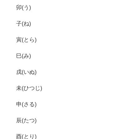
卯(う)
子(ね)
寅(とら)
巳(み)
戌(いぬ)
未(ひつじ)
申(さる)
辰(たつ)
酉(とり)