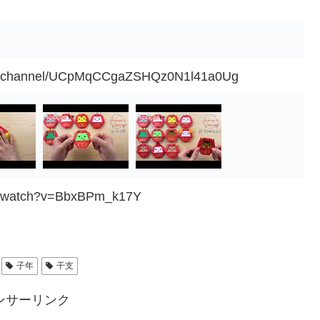
om/channel/UCpMqCCgaZSHQz0N1l41a0Ug
om/watch?v=BbxBPm_k17Y
子年
干支
ンサーリンク