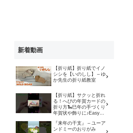
新着動画
【折り紙】折り紙でイノ
シシを【いのしし】 – ゆ
か先生の折り紙教室
【折り紙】サクッと折れ
る！へびの年賀カードの
折り方🐍巳年の手づくり
年賀状や飾りに♪Easy
Paper Snake Card | 摺紙
『来年の干支』 – ユーア
蛇 | 종이접기 뱀#折り紙#
ンドミーのおりがみ
蛇#へび#巳年#年賀状#