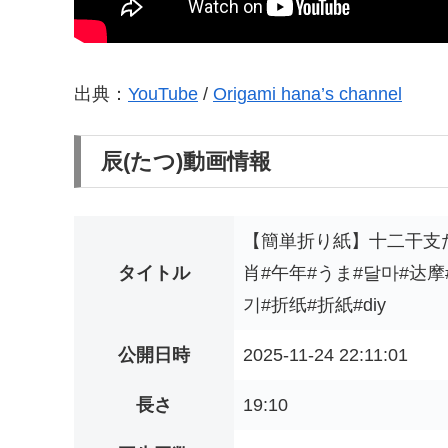
出典：
YouTube
/
Origami hana’s channel
辰(たつ)動画情報
【簡単折り紙】十二干支だるま
タイトル
肖#午年#うま#달마#达摩#
기#折纸#折紙#diy
公開日時
2025-11-24 22:11:01
長さ
19:10