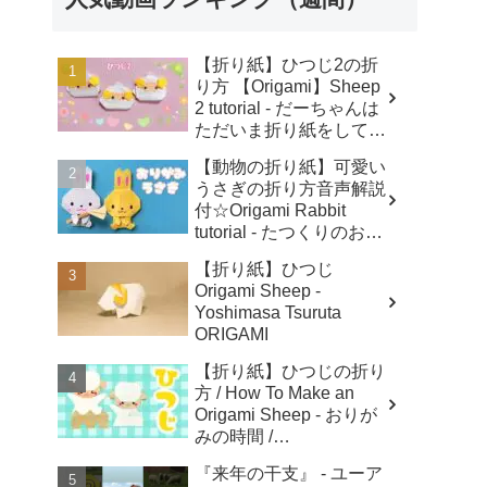
【折り紙】ひつじ2の折
り方 【Origami】Sheep
2 tutorial - だーちゃんは
ただいま折り紙をしてま
す-dahchan Origami
【動物の折り紙】可愛い
うさぎの折り方音声解説
付☆Origami Rabbit
tutorial - たつくりのおり
がみ
【折り紙】ひつじ
Origami Sheep -
Yoshimasa Tsuruta
ORIGAMI
【折り紙】ひつじの折り
方 / How To Make an
Origami Sheep - おりが
みの時間 /
Origaminojikan
『来年の干支』 - ユーア