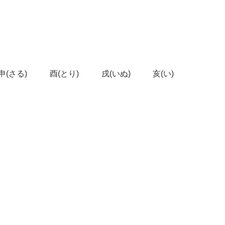
申(さる)
酉(とり)
戌(いぬ)
亥(い)