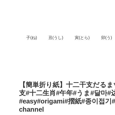
子(ね)
丑(うし)
寅(とら)
卯(う)
【簡単折り紙】十二干支だるま✨How
支#十二生肖#午年#うま#달마#
#easy#origami#摺紙#종이접기#折
channel