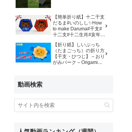
簡単 – Origami hana’s
channel
【簡単折り紙】十二干支
だるま#いのしし✨How
to make Daruma#干支#
十二支#十二生肖#亥年#
달마#だるま#達磨#达摩
【折り紙】しいぷっち
#飾り#折り方#おりがみ
（たまごっち）の折り方
#easy#origami#摺紙#折
【干支・ひつじ】 – おり
纸#折紙 – Origami
がみパーク – Origami
hana’s channel
Park 折り紙 –
動画検索
人気動画ランキング（週間）