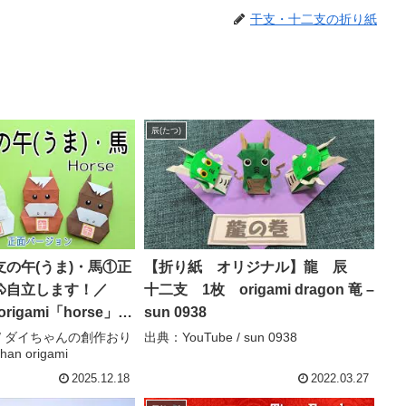
干支・十二支の折り紙
辰(たつ)
の午(うま)・馬①正
【折り紙 オリジナル】龍 辰
自立します！／
十二支 1枚 origami dragon 竜 –
 origami「horse」.
sun 0938
sion) – ダイちゃんの創
e / ダイちゃんの創作おり
出典：YouTube / sun 0938
han origami
2025.12.18
2022.03.27