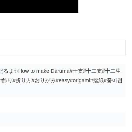
✨How to make Daruma#干支#十二支#十二生
飾り#折り方#おりがみ#easy#origami#摺紙#종이접