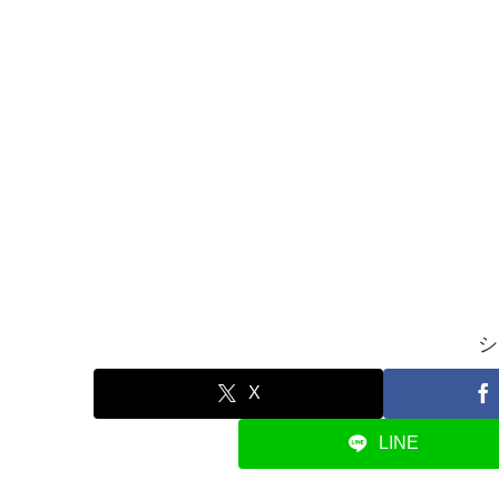
シ
X
LINE