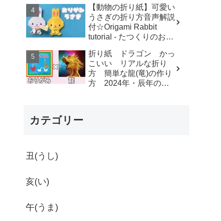
す-dahchan Origami
【動物の折り紙】可愛い
うさぎの折り方音声解説
付☆Origami Rabbit
tutorial - たつくりのおり
がみ
折り紙 ドラゴン かっ
こいい リアルな折り
方 簡単な龍(竜)の作り
方 2024年・辰年の干
支にもオススメ【おりが
み】 - ゆいのおりがみ研
究室
カテゴリー
丑(うし)
亥(い)
午(うま)