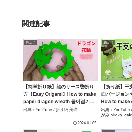
関連記事
辰(たつ)
辰(たつ)
【簡単折り紙】龍のリース🐉折り
【折り紙】干支
方【Easy Origami】How to make
面バージョン
paper dragon wreath 종이접기
How to make
용 折纸龙 ドラゴンボール DB
(Front ver
出典：YouTube / 折り紙 美瑛
出典：YouTub
がみ hiroko_daic
縁起物 2024年の干支は辰年 – 折り
作おりがみ hiroko_daichan
紙 美瑛
origami
2024.01.05