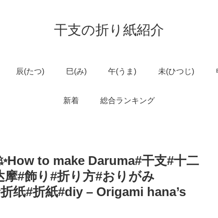
干支の折り紙紹介
辰(たつ)
巳(み)
午(うま)
未(ひつじ)
新着
総合ランキング
 to make Daruma#干支#十二
达摩#飾り#折り方#おりがみ
纸#折紙#diy – Origami hana’s