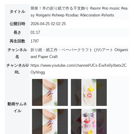
簡単！羊の折り紙で作る干支飾り #asmr #no music #ea
タイトル
sy #origami #sheep #zodiac #decoration #shorts
公開日時
2026-04-25 02:02:25
長さ
01:17
再生回数
1787
チャンネル
折り紙・紙工作・ペーパークラフト ぴのアート Origami
名
and Paper Craft
チャンネルU
https://www.youtube.com/channel/UCs-EwXe0yIbetx2C
RL
Oyhlngg
動画サムネ
イル