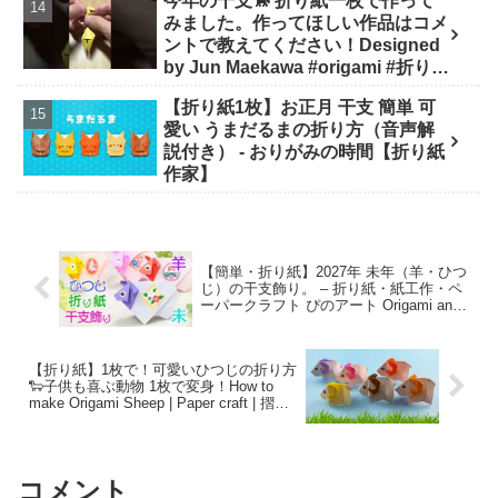
今年の干支🐎 折り紙一枚で作って
みました。作ってほしい作品はコメ
ントで教えてください！Designed
by Jun Maekawa #origami #折り紙
#asmr #shorts - 折り師-orishi-
【折り紙1枚】お正月 干支 簡単 可
愛い うまだるまの折り方（音声解
説付き） - おりがみの時間【折り紙
作家】
【簡単・折り紙】2027年 未年（羊・ひつ
じ）の干支飾り。 – 折り紙・紙工作・ペ
ーパークラフト ぴのアート Origami and
Paper Craft
【折り紙】1枚で！可愛いひつじの折り方
🐑子供も喜ぶ動物 1枚で変身！How to
make Origami Sheep | Paper craft | 摺紙 |
양 | भे़ड़ | 未年 | 干支 – Origami hana’s
channel
コメント