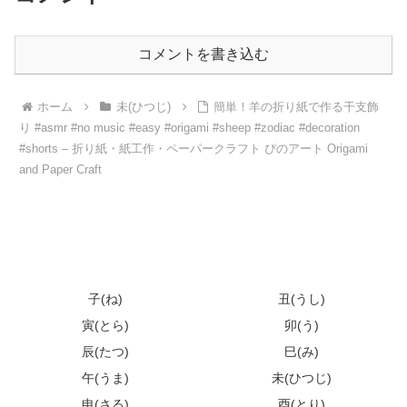
コメントを書き込む
ホーム
未(ひつじ)
簡単！羊の折り紙で作る干支飾
り #asmr #no music #easy #origami #sheep #zodiac #decoration
#shorts – 折り紙・紙工作・ペーパークラフト ぴのアート Origami
and Paper Craft
子(ね)
丑(うし)
寅(とら)
卯(う)
辰(たつ)
巳(み)
午(うま)
未(ひつじ)
申(さる)
酉(とり)