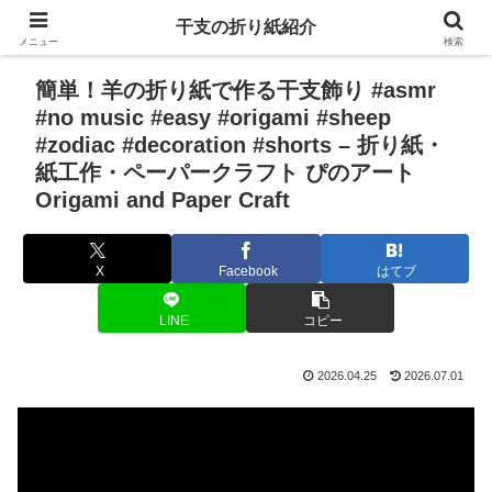
干支の折り紙紹介
メニュー
検索
簡単！羊の折り紙で作る干支飾り #asmr
#no music #easy #origami #sheep
#zodiac #decoration #shorts – 折り紙・
紙工作・ペーパークラフト ぴのアート
Origami and Paper Craft
X
Facebook
はてブ
LINE
コピー
2026.04.25
2026.07.01