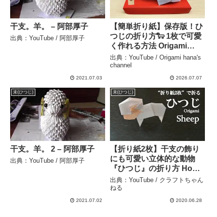
干支。羊。 – 阿部厚子
【簡単折り紙】保存版！ひ
つじの折り方🐑 1枚で可愛
出典：YouTube / 阿部厚子
く作れる方法 Origami
Sheep DIY | Animal
出典：YouTube / Origami hana's
Origami | 摺紙 綿羊 | 양
channel
未年（ひつじどし） 羊
2021.07.03
2026.07.07
ヒツジ – Origami hana’s
未(ひつじ)
未(ひつじ)
channel
干支。羊。 2 – 阿部厚子
【折り紙2枚】干支の飾り
にも可愛い立体的な動物
出典：YouTube / 阿部厚子
『ひつじ』の折り方 How
to make a sheep with
出典：YouTube / クラフトちゃん
origami.【お正月】 – クラ
ねる
フトちゃんねる
2021.07.02
2020.06.28