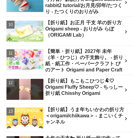
rabbit2 tutorial/お月見/卯年/たつく
り - たつくりのおりがみ
【折り紙】お正月 干支 羊の折り方
Origami sheep - おりがみ らぼ
（ORIGAMI Lab）
【簡単・折り紙】2027年 未年
（羊・ひつじ）の干支飾り。 - 折り
紙・紙工作・ペーパークラフト ぴ
のアート Origami and Paper Craft
【折り紙】もこもこひつじ🐏🤍
Origami Fluffy Sheep🤍 - ちっしー
折り紙 Chisshy Origami
【折り紙】うま年ちいかわの折り方
＜origami/chiikawa＞ - まこいくチ
ャンネル