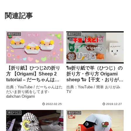
関連記事
未(ひつじ)
未(ひつじ)
【折り紙】ひつじ2の折り
🐑折り紙で羊（ひつじ）の
方 【Origami】Sheep 2
折り方・作り方 Origami
tutorial – だーちゃんはた
sheep 🐑【干支・おりが
だいま折り紙をしてます-
み】 – 簡単 おりがみTV
出典：YouTube / だーちゃんはた
出典：YouTube / 簡単 おりがみ
dahchan Origami
だいま折り紙をしてます-
TV
dahchan Origami
2022.02.25
2019.12.27
未(ひつじ)
未(ひつじ)