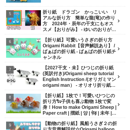
折り紙 ドラゴン かっこいい リ
アルな折り方 簡単な龍(竜)の作り
方 2024年・辰年の干支にもオス
スメ【おりがみ】 - ゆいのおりがみ
研究室
【折り紙】可愛いうさぎの折り方
Origami Rabbit【音声解説あり】 /
ばぁばの折り紙 - ばぁばの折り紙チ
ャンネル
【2027干支・未】ひつじの折り紙
(英訳付き)/Origami sheep tutorial
English Instruction /(オリガミマン
origami man） - オリオリ折り紙マ
ンTUBE / origamiman tube (紙文
【折り紙】1枚で！可愛いひつじの
房あらき)
折り方🐑子供も喜ぶ動物 1枚で変
身！How to make Origami Sheep |
Paper craft | 摺紙 | 양 | भे़ड़ | 未年 |
干支 - Origami hana's channel
【動物の折り紙】風船うさぎ２の折
り方音声解説付☆Origami balloon