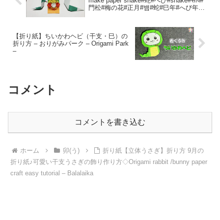
make paper snake#蛇#へび#snake#साँप#
門松#梅の花#正月#뱀#蛇#巳年#へび年#
折り方#おりがみ#origami#종이접기#DIY
– Origami hana’s channel
【折り紙】ちいかわヘビ（干支・巳）の
折り方 – おりがみパーク – Origami Park
–
コメント
コメントを書き込む
ホーム
卯(う)
折り紙【立体うさぎ】折り方 9月の
折り紙♪可愛い干支うさぎの飾り作り方◇Origami rabbit /bunny paper
craft easy tutorial – Balalaika