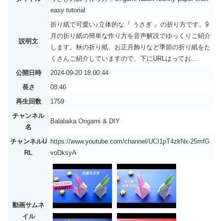
easy tutorial
折り紙で可愛い♪立体的な『 うさぎ 』の折り方です。9
月の折り紙の簡単な作り方を音声解説でゆっくりご紹介
説明文
します。秋の折り紙、お正月飾りなど季節の折り紙をた
くさんご紹介していますので、下にURLはってお...
公開日時
2024-09-20 18:00:44
長さ
08:46
再生回数
1759
チャンネル
Balalaika Origami & DIY
名
チャンネルU
https://www.youtube.com/channel/UCI1pT4zkNx-25mfG
RL
voDksyA
動画サムネ
イル