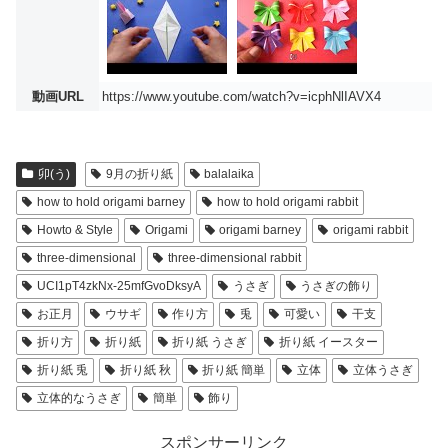
動画URL
https://www.youtube.com/watch?v=icphNlIAVX4
卯(う)
9月の折り紙
balalaika
how to hold origami barney
how to hold origami rabbit
Howto & Style
Origami
origami barney
origami rabbit
three-dimensional
three-dimensional rabbit
UCI1pT4zkNx-25mfGvoDksyA
うさぎ
うさぎの飾り
お正月
ウサギ
作り方
兎
可愛い
干支
折り方
折り紙
折り紙 うさぎ
折り紙 イースター
折り紙 兎
折り紙 秋
折り紙 簡単
立体
立体うさぎ
立体的なうさぎ
簡単
飾り
スポンサーリンク