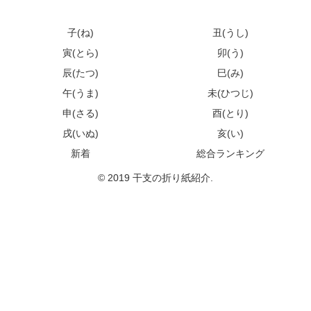
子(ね)
丑(うし)
寅(とら)
卯(う)
辰(たつ)
巳(み)
午(うま)
未(ひつじ)
申(さる)
酉(とり)
戌(いぬ)
亥(い)
新着
総合ランキング
© 2019 干支の折り紙紹介.