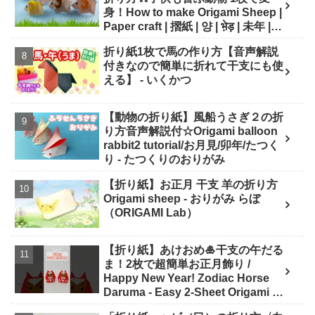
身！How to make Origami Sheep |
Paper craft | 摺紙 | 양 | भे़ड़ | 未年 |
干支 - Origami hana's channel
折り紙1枚で馬の作り方【音声解説
付きなので簡単に折れて干支にも使
える】 - いくかつ
【動物の折り紙】風船うさぎ２の折
り方音声解説付☆Origami balloon
rabbit2 tutorial/お月見/卯年/たつく
り - たつくりのおりがみ
【折り紙】お正月 干支 羊の折り方
Origami sheep - おりがみ らぼ
（ORIGAMI Lab）
【折り紙】あけおめ🎍干支の午だる
ま！2枚で超簡単お正月飾り /
Happy New Year! Zodiac Horse
Daruma - Easy 2-Sheet Origami -
ASOBI FUN ORIGAMI