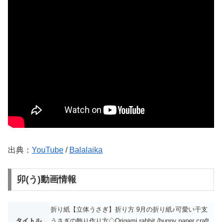
出典：
YouTube
/
Balalaika
卯(う)動画情報
折り紙【立体うさぎ】折り方 9月の折り紙♪可愛い干支
タイトル
うさぎの飾り作り方◇Origami rabbit /bunny paper craft