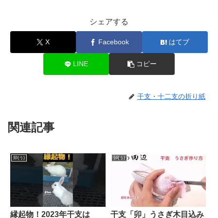
シェアする
X
Facebook
はてブ
LINE
コピー
干支・十二支の折り紙
関連記事
卯(う)
卯(う)
縁起物！2023年干支は
干支「卯」うさぎ木目込み