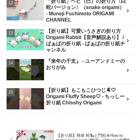
「折り紙」ヘビ（巳）の折り方〈白
蛇バージョン〉（snake origami）
- Muneji Fuchimoto ORIGAMI
CHANNEL
【折り紙】可愛いうさぎの折り方
Origami Rabbit【音声解説あり】 /
ばぁばの折り紙 - ばぁばの折り紙チ
ャンネル
『来年の干支』 - ユーアンドミーの
おりがみ
【折り紙】もこもこひつじ🐏🤍
Origami Fluffy Sheep🤍 - ちっしー
折り紙 Chisshy Origami
【折り紙】簡単 蛇🐍と門松🎍How to