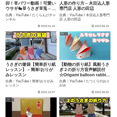
卯！🐰パワー動画！可愛い
人形の作り方 – 木目込人形
ウサギ🐇🐰うさぎ🐰兎 – た
専門店 人形の田辺
くらんけチャンネル
出典：YouTube / たくらんけチャ
出典：YouTube / 木目込人形専門
ンネル
店 人形の田辺
2023.01.10
2022.09.16
卯(う)
卯(う)
うさぎの箸袋【簡単折り紙
【動物の折り紙】風船うさ
レッスン】 – 簡単!おりが
ぎ２の折り方音声解説付
みレッスン
☆Origami balloon rabbit2
tutorial/お月見/卯年/たつく
出典：YouTube / 簡単!おりがみ
出典：YouTube / たつくりのおり
り – たつくりのおりがみ
レッスン
がみ
2022.10.07
2022.09.02
卯(う)
卯(う)