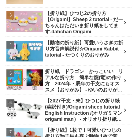
【折り紙】ひつじ2の折り方
【Origami】Sheep 2 tutorial - だー
ちゃんはただいま折り紙をしてま
す-dahchan Origami
【動物の折り紙】可愛いうさぎの折
り方音声解説付☆Origami Rabbit
tutorial - たつくりのおりがみ
折り紙 ドラゴン かっこいい リ
アルな折り方 簡単な龍(竜)の作り
方 2024年・辰年の干支にもオス
スメ【おりがみ】 - ゆいのおりがみ
研究室
【2027干支・未】ひつじの折り紙
(英訳付き)/Origami sheep tutorial
English Instruction /(オリガミマン
origami man） - オリオリ折り紙マ
ンTUBE / origamiman tube (紙文
【折り紙】1枚で！可愛いひつじの
房あらき)
折り方🐑子供も喜ぶ動物 1枚で変