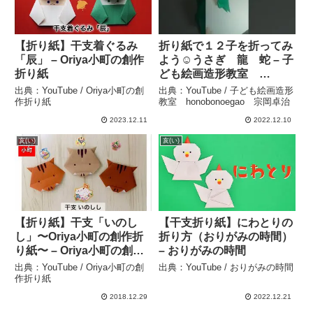
【折り紙】干支着ぐるみ
折り紙で１２子を折ってみ
「辰」 – Oriya小町の創作
よう☺うさぎ 龍 蛇 – 子
折り紙
ども絵画造形教室
honobonoegao 宗岡卓
出典：YouTube / Oriya小町の創
出典：YouTube / 子ども絵画造形
治
作折り紙
教室 honobonoegao 宗岡卓治
2023.12.11
2022.12.10
亥(い)
亥(い)
【折り紙】干支「いのし
【干支折り紙】にわとりの
し」〜Oriya小町の創作折
折り方（おりがみの時間）
り紙〜 – Oriya小町の創作
– おりがみの時間
折り紙
出典：YouTube / Oriya小町の創
出典：YouTube / おりがみの時間
作折り紙
2018.12.29
2022.12.21