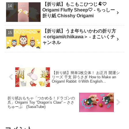
【折り紙】もこもこひつじ🐏🤍
Origami Fluffy Sheep🤍 - ちっしー
折り紙 Chisshy Origami
【折り紙】うま年ちいかわの折り方
＜origami/chiikawa＞ - まこいくチ
ャンネル
【折り紙】簡単1枚立体！ お正月 開運シ
リーズ 干支 卯うさぎ How to Make an
Origaml Rabbit ※With English
Commentary – おりがみ らぼ（ORIGAMI
Lab）
折り紙おもちゃ「つかめる！ドラゴンの
爪」Origami Toy “Dragon’s Claw” – ささ
ちゅーぶ (SasaTube)