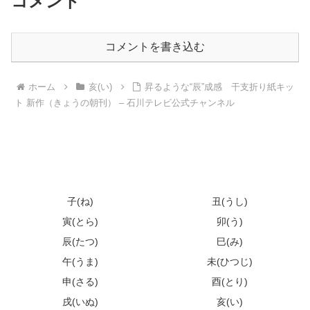
コメント
コメントを書き込む
ホーム
亥(い)
昇るような“辰”成感 干支折り紙キッ
ト 新作（きょうの朝刊） – 石川テレビ公式チャンネル
子(ね)
丑(うし)
寅(とら)
卯(う)
辰(たつ)
巳(み)
午(うま)
未(ひつじ)
申(さる)
酉(とり)
戌(いぬ)
亥(い)