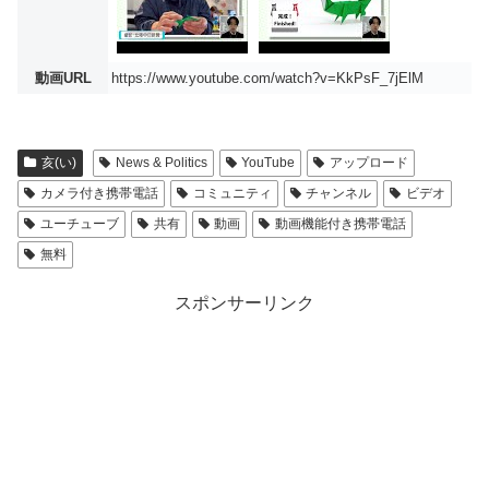
動画URL
https://www.youtube.com/watch?v=KkPsF_7jElM
亥(い)
News & Politics
YouTube
アップロード
カメラ付き携帯電話
コミュニティ
チャンネル
ビデオ
ユーチューブ
共有
動画
動画機能付き携帯電話
無料
スポンサーリンク