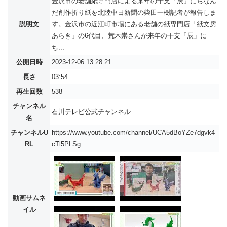
金沢市の老舗紙専門店による来年の干支「辰」にちなん
だ創作折り紙を北陸中日新聞の柴田一樹記者が報告しま
説明文
す。金沢市の近江町市場にある老舗の紙専門店「紙文房
あらき」の6代目、荒木崇さんが来年の干支「辰」に
ち...
公開日時
2023-12-06 13:28:21
長さ
03:54
再生回数
538
チャンネル
石川テレビ公式チャンネル
名
チャンネルU
https://www.youtube.com/channel/UCA5dBoYZe7dgvk4
RL
cTl5PLSg
動画サムネ
イル