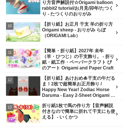
り方音声解説付☆Origami balloon
rabbit2 tutorial/お月見/卯年/たつく
り - たつくりのおりがみ
【折り紙】お正月 干支 羊の折り方
Origami sheep - おりがみ らぼ
（ORIGAMI Lab）
【簡単・折り紙】2027年 未年
（羊・ひつじ）の干支飾り。 - 折り
紙・紙工作・ペーパークラフト ぴ
のアート Origami and Paper Craft
【折り紙】あけおめ🎍干支の午だる
ま！2枚で超簡単お正月飾り /
Happy New Year! Zodiac Horse
Daruma - Easy 2-Sheet Origami -
ASOBI FUN ORIGAMI
折り紙1枚で馬の作り方【音声解説
付きなので簡単に折れて干支にも使
える】 - いくかつ