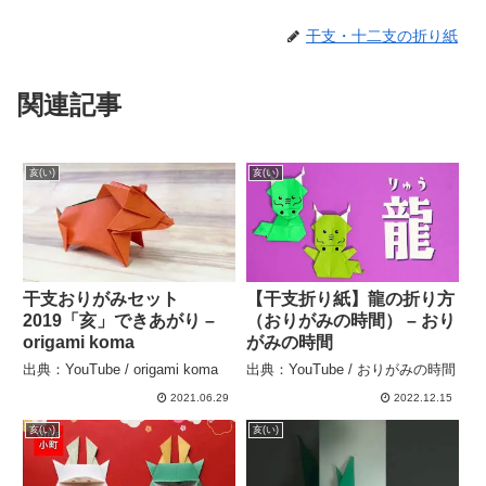
干支・十二支の折り紙
関連記事
亥(い)
亥(い)
干支おりがみセット
【干支折り紙】龍の折り方
2019「亥」できあがり –
（おりがみの時間） – おり
origami koma
がみの時間
出典：YouTube / origami koma
出典：YouTube / おりがみの時間
2021.06.29
2022.12.15
亥(い)
亥(い)