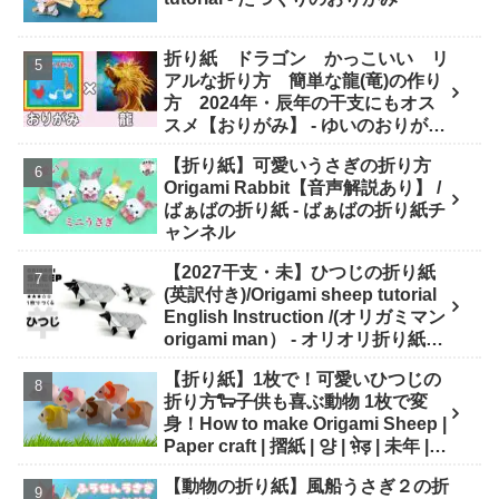
折り紙 ドラゴン かっこいい リ
アルな折り方 簡単な龍(竜)の作り
方 2024年・辰年の干支にもオス
スメ【おりがみ】 - ゆいのおりがみ
研究室
【折り紙】可愛いうさぎの折り方
Origami Rabbit【音声解説あり】 /
ばぁばの折り紙 - ばぁばの折り紙チ
ャンネル
【2027干支・未】ひつじの折り紙
(英訳付き)/Origami sheep tutorial
English Instruction /(オリガミマン
origami man） - オリオリ折り紙マ
ンTUBE / origamiman tube (紙文
【折り紙】1枚で！可愛いひつじの
房あらき)
折り方🐑子供も喜ぶ動物 1枚で変
身！How to make Origami Sheep |
Paper craft | 摺紙 | 양 | भे़ड़ | 未年 |
干支 - Origami hana's channel
【動物の折り紙】風船うさぎ２の折