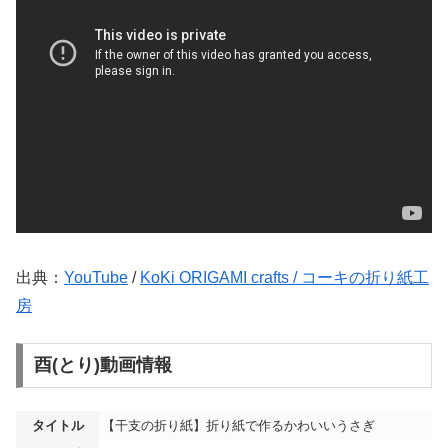
出典：
YouTube
/
KoKi ORIGAMI crafts / コーキの折り紙工
房
酉(とり)動画情報
タイトル
【干支の折り紙】折り紙で作るかわいいうさぎ