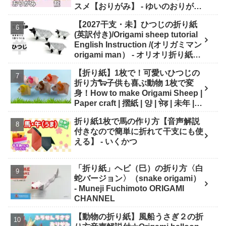
スメ【おりがみ】 - ゆいのおりがみ
研究室
【2027干支・未】ひつじの折り紙
(英訳付き)/Origami sheep tutorial
English Instruction /(オリガミマン
origami man） - オリオリ折り紙マ
ンTUBE / origamiman tube (紙文
【折り紙】1枚で！可愛いひつじの
房あらき)
折り方🐑子供も喜ぶ動物 1枚で変
身！How to make Origami Sheep |
Paper craft | 摺紙 | 양 | भे़ड़ | 未年 |
干支 - Origami hana's channel
折り紙1枚で馬の作り方【音声解説
付きなので簡単に折れて干支にも使
える】 - いくかつ
「折り紙」ヘビ（巳）の折り方〈白
蛇バージョン〉（snake origami）
- Muneji Fuchimoto ORIGAMI
CHANNEL
【動物の折り紙】風船うさぎ２の折