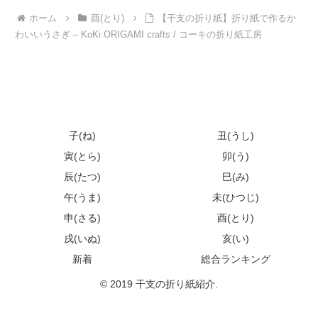
ホーム
酉(とり)
【干支の折り紙】折り紙で作るか
わいいうさぎ – KoKi ORIGAMI crafts / コーキの折り紙工房
子(ね)
丑(うし)
寅(とら)
卯(う)
辰(たつ)
巳(み)
午(うま)
未(ひつじ)
申(さる)
酉(とり)
戌(いぬ)
亥(い)
新着
総合ランキング
© 2019 干支の折り紙紹介.