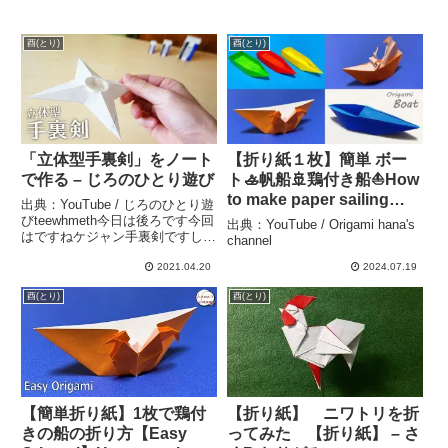
酉(とり)
酉(とり)
「立体型手裏剣」をノート
【折り紙１枚】簡単 ボー
で作る – じろのひとり遊び
ト🚣帆船🚢鶏付き船⛵How
to make paper sailing
出典：YouTube / じろのひとり遊
ship#ボート##boat#船#보
びteewhmeth今日は後ろです今回
出典：YouTube / Origami hana's
はですねケジャン手裏剣ですしか
트#競艇#ship#舟#ふね#折
channel
もね普通の集権じゃないですよち
り方#おりがみ#origami#
ょっと立体的な手裏剣なんですよ
2021.04.20
2024.07.19
摺紙 – Origami hana’s
て会は jabra デッキこれでファイ
酉(とり)
酉(とり)
channel
バージョンを作っていましたよこ
れの...
【簡単折り紙】1枚で鶏付
【折り紙】 ニワトリを折
きの船の折り方【Easy
ってみた 【折り紙】 – さ