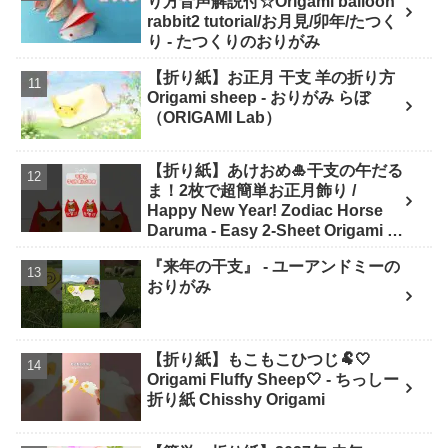
り方音声解説付☆Origami balloon
rabbit2 tutorial/お月見/卯年/たつく
り - たつくりのおりがみ
【折り紙】お正月 干支 羊の折り方
Origami sheep - おりがみ らぼ
（ORIGAMI Lab）
【折り紙】あけおめ🎍干支の午だる
ま！2枚で超簡単お正月飾り /
Happy New Year! Zodiac Horse
Daruma - Easy 2-Sheet Origami -
ASOBI FUN ORIGAMI
『来年の干支』 - ユーアンドミーの
おりがみ
【折り紙】もこもこひつじ🐏🤍
Origami Fluffy Sheep🤍 - ちっしー
折り紙 Chisshy Origami