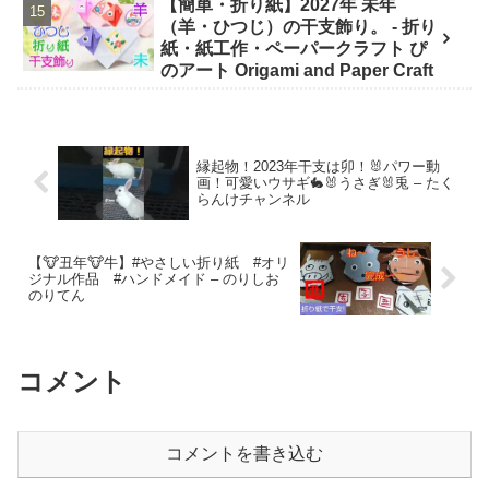
【簡単・折り紙】2027年 未年
（羊・ひつじ）の干支飾り。 - 折り
紙・紙工作・ペーパークラフト ぴ
のアート Origami and Paper Craft
縁起物！2023年干支は卯！🐰パワー動
画！可愛いウサギ🐇🐰うさぎ🐰兎 – たく
らんけチャンネル
【🐮丑年🐮牛】#やさしい折り紙 #オリ
ジナル作品 #ハンドメイド – のりしお
のりてん
コメント
コメントを書き込む