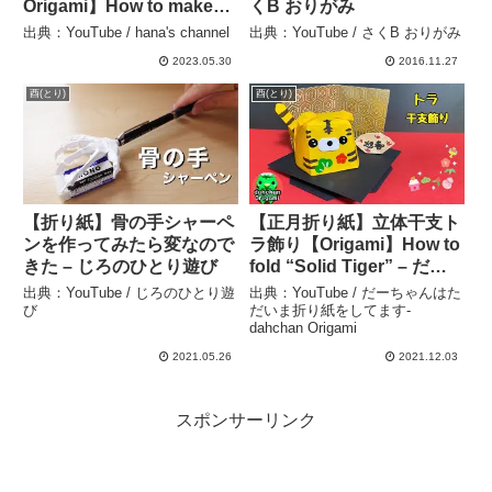
Origami】How to make
くB おりがみ
cute paper ship 종이접
出典：YouTube / hana's channel
出典：YouTube / さくB おりがみ
기 보트 배 닭 公鸡
2023.05.30
2016.11.27
ニワトリ 十二干支 酉
折纸 chicken – hana’s
酉(とり)
酉(とり)
channel
【折り紙】骨の手シャーペ
【正月折り紙】立体干支ト
ンを作ってみたら変なので
ラ飾り【Origami】How to
きた – じろのひとり遊び
fold “Solid Tiger” – だー
ちゃんはただいま折り紙を
出典：YouTube / じろのひとり遊
出典：YouTube / だーちゃんはた
してます-dahchan
び
だいま折り紙をしてます-
dahchan Origami
Origami
2021.05.26
2021.12.03
スポンサーリンク