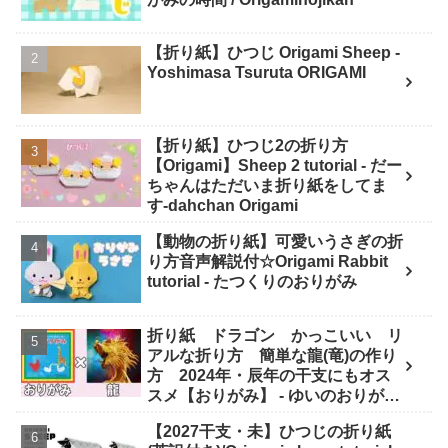
【折り紙】ひつじ Origami Sheep -
Yoshimasa Tsuruta ORIGAMI
【折り紙】ひつじ2の折り方
【Origami】Sheep 2 tutorial - だー
ちゃんはただいま折り紙をしてま
す-dahchan Origami
【動物の折り紙】可愛いうさぎの折
り方音声解説付☆Origami Rabbit
tutorial - たつくりのおりがみ
折り紙 ドラゴン かっこいい リ
アルな折り方 簡単な龍(竜)の作り
方 2024年・辰年の干支にもオス
スメ【おりがみ】 - ゆいのおりがみ
研究室
【2027干支・未】ひつじの折り紙