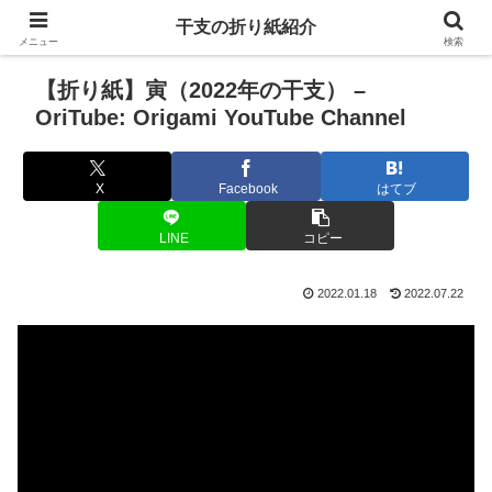
干支の折り紙紹介
メニュー
検索
【折り紙】寅（2022年の干支） –
OriTube: Origami YouTube Channel
X
Facebook
はてブ
LINE
コピー
2022.01.18
2022.07.22