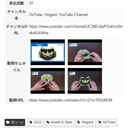
再生回数
37
チャンネル
OriTube: Origami YouTube Channel
名
チャンネルU
https://www.youtube.com/channel/UC29Ex6pPOuKmOin
RL
dk4GANHw
動画サムネ
イル
動画URL
https://www.youtube.com/watch?v=jTnxT6X2MJM
寅(とら)
2022
Howto & Style
Origami
OriTube