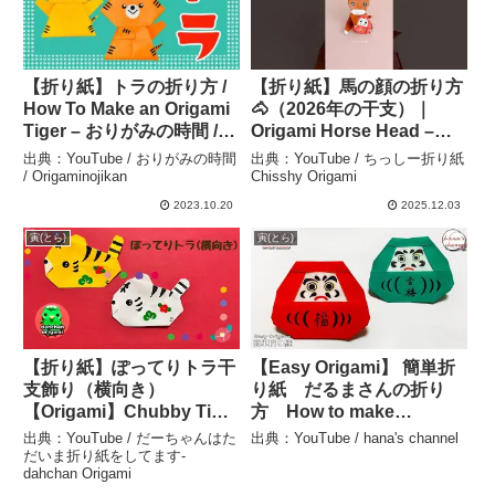
【折り紙】トラの折り方 /
【折り紙】馬の顔の折り方
How To Make an Origami
🐴（2026年の干支）｜
Tiger – おりがみの時間 /
Origami Horse Head –
Origaminojikan
2026 Zodiac – ちっしー折
出典：YouTube / おりがみの時間
出典：YouTube / ちっしー折り紙
り紙 Chisshy Origami
/ Origaminojikan
Chisshy Origami
2023.10.20
2025.12.03
寅(とら)
寅(とら)
【折り紙】ぽってりトラ干
【Easy Origami】 簡単折
支飾り（横向き）
り紙 だるまさんの折り
【Origami】Chubby Tiger
方 How to make
Sideways tutorial – だーち
Daruma 색종이접기 달
出典：YouTube / だーちゃんはた
出典：YouTube / hana's channel
ゃんはただいま折り紙をし
마 可爱的折纸 达摩 虎
だいま折り紙をしてます-
dahchan Origami
てます-dahchan Origami
年 folding paper 2022