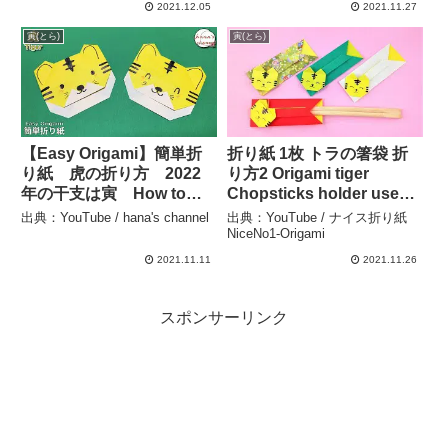
年の干支は寅 新年 –
2021.12.05
2021.11.27
hana’s channel
寅(とら)
寅(とら)
【Easy Origami】簡単折
折り紙 1枚 トラの箸袋 折
り紙 虎の折り方 2022
り方2 Origami tiger
年の干支は寅 How to
Chopsticks holder use
make cute Tiger zodiac 색
one sheet of paper
出典：YouTube / hana's channel
出典：YouTube / ナイス折り紙
종이접기 호랑이 折纸
tutorial（NiceNo1） – ナ
NiceNo1-Origami
十二生肖 虎 可愛い 動
イス折り紙 NiceNo1-
2021.11.11
2021.11.26
物 – hana’s channel
Origami
スポンサーリンク