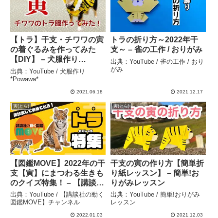
【トラ】干支・チワワの寅
トラの折り方～2022年干
の着ぐるみを作ってみた
支～ – 雀の工作 / おりがみ
【DIY】 – 犬服作り
出典：YouTube / 雀の工作 / おり
*Powawa*
がみ
出典：YouTube / 犬服作り
*Powawa*
2021.06.18
2021.12.17
寅(とら)
寅(とら)
【図鑑MOVE】2022年の干
干支の寅の作り方【簡単折
支【寅】にまつわる生きも
り紙レッスン】 – 簡単!お
のクイズ特集！ – 【講談社
りがみレッスン
の動く図鑑MOVE】チャン
出典：YouTube / 【講談社の動く
出典：YouTube / 簡単!おりがみ
ネル
図鑑MOVE】チャンネル
レッスン
2022.01.03
2021.12.03