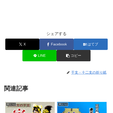
シェアする
X
Facebook
はてブ
LINE
コピー
干支・十二支の折り紙
関連記事
寅(とら)
寅(とら)