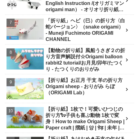
English Instruction /(オリガミマン
origami man） - オリオリ折り紙マ
ンTUBE / origamiman tube (紙文
「折り紙」ヘビ（巳）の折り方〈白
房あらき)
蛇バージョン〉（snake origami）
- Muneji Fuchimoto ORIGAMI
CHANNEL
【動物の折り紙】風船うさぎ２の折
り方音声解説付☆Origami balloon
rabbit2 tutorial/お月見/卯年/たつく
り - たつくりのおりがみ
【折り紙】お正月 干支 羊の折り方
Origami sheep - おりがみ らぼ
（ORIGAMI Lab）
【折り紙】1枚で！可愛いひつじの
折り方🐑子供も喜ぶ動物 1枚で変
身！How to make Origami Sheep |
Paper craft | 摺紙 | 양 | भे़ड़ | 未年 |
干支 - Origami hana's channel
【折り紙】あけおめ🎍干支の午だる