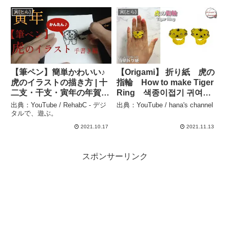
寅(とら)
寅(とら)
【筆ペン】簡単かわいい♪
【Origami】 折り紙 虎の
虎のイラストの描き方 | 十
指輪 How to make Tiger
二支・干支・寅年の年賀状
Ring 색종이접기 귀여운
デザイン – RehabC – デジ
호랑이반지 가락지 可爱
出典：YouTube / RehabC - デジ
出典：YouTube / hana's channel
タルで、遊ぶ。
的折纸 老虎戒指
タルで、遊ぶ。
folding paper 2022年の
2021.10.17
2021.11.13
干支は寅 – hana’s
channel
スポンサーリンク