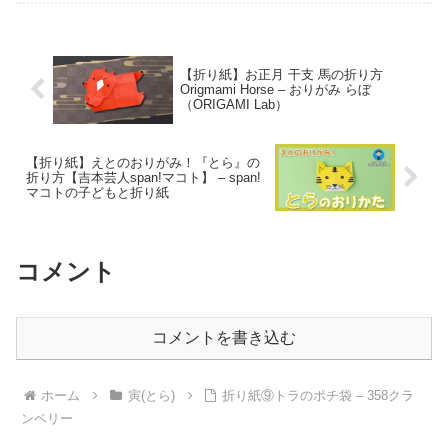
#asmr #shorts - 折り師-orishi-
【折り紙】お正月 干支 馬の折り方
Origmami Horse – おりがみ らぼ
（ORIGAMI Lab）
【折り紙】えとのおりがみ！『とら』の
折り方【吉本芸人span!マコト】 – span!
マコトの子どもと折り紙
コメント
コメントを書き込む
ホーム
寅(とら)
折り紙⑨トラのポチ袋 – 358クラ
ンベリー