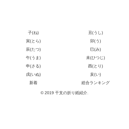
子(ね)
丑(うし)
寅(とら)
卯(う)
辰(たつ)
巳(み)
午(うま)
未(ひつじ)
申(さる)
酉(とり)
戌(いぬ)
亥(い)
新着
総合ランキング
© 2019 干支の折り紙紹介.