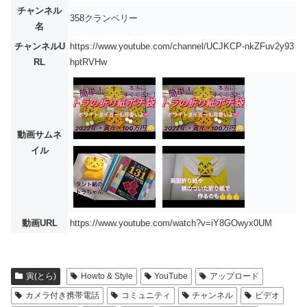
チャンネル
358クランベリー
名
チャンネルU
https://www.youtube.com/channel/UCJKCP-nkZFuv2y93
RL
hptRVHw
動画サムネ
イル
動画URL
https://www.youtube.com/watch?v=iY8GOwyx0UM
寅(とら)
Howto & Style
YouTube
アップロード
カメラ付き携帯電話
コミュニティ
チャンネル
ビデオ