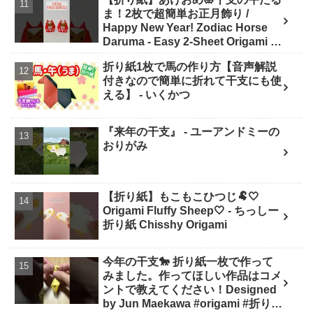
ま！2枚で超簡単お正月飾り /
Happy New Year! Zodiac Horse
Daruma - Easy 2-Sheet Origami -
ASOBI FUN ORIGAMI
折り紙1枚で馬の作り方【音声解説
付きなので簡単に折れて干支にも使
える】 - いくかつ
『来年の干支』 - ユーアンドミーの
おりがみ
【折り紙】もこもこひつじ🐏🤍
Origami Fluffy Sheep🤍 - ちっしー
折り紙 Chisshy Origami
今年の干支🐎 折り紙一枚で作って
みました。作ってほしい作品はコメ
ントで教えてください！Designed
by Jun Maekawa #origami #折り紙