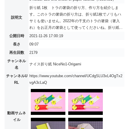
折り紙 1枚 トラの箸袋の折り方、作り方を紹介しま
す。このトラの箸袋の折り方は、折り紙1枚でノリもハ
説明文
サミも使いません。2022年の干支のトラの箸袋（箸入
れ）をお正月の箸袋として使ってくださいね。折り紙...
公開日時
2021-11-26 17:00:19
長さ
09:07
再生回数
2179
チャンネル
ナイス折り紙 NiceNo1-Origami
名
チャンネルU
https://www.youtube.com/channel/UCdgSLU3xL4OgTx2
RL
vgA3cLaQ
動画サムネ
イル