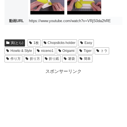
動画URL
https://www.youtube.com/watch?v=VRjS0da2hRE
寅(とら)
1枚
Chopsticks holder
Easy
Howto & Style
niceno1
Origami
Tiger
トラ
作り方
折り方
折り紙
箸袋
簡単
スポンサーリンク