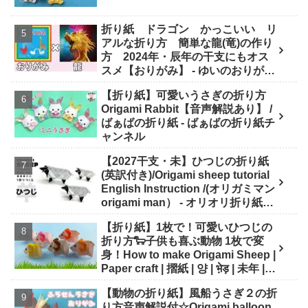
折り紙 ドラゴン かっこいい リ
アルな折り方 簡単な龍(竜)の作り
方 2024年・辰年の干支にもオス
スメ【おりがみ】 - ゆいのおりがみ
研究室
【折り紙】可愛いうさぎの折り方
Origami Rabbit【音声解説あり】 /
ばぁばの折り紙 - ばぁばの折り紙チ
ャンネル
【2027干支・未】ひつじの折り紙
(英訳付き)/Origami sheep tutorial
English Instruction /(オリガミマン
origami man） - オリオリ折り紙マ
ンTUBE / origamiman tube (紙文
【折り紙】1枚で！可愛いひつじの
房あらき)
折り方🐑子供も喜ぶ動物 1枚で変
身！How to make Origami Sheep |
Paper craft | 摺紙 | 양 | भे़ड़ | 未年 |
干支 - Origami hana's channel
【動物の折り紙】風船うさぎ２の折
り方音声解説付☆Origami balloon