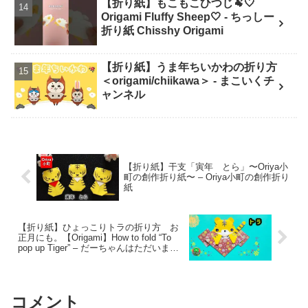
【折り紙】もこもこひつじ🐏🤍
Origami Fluffy Sheep🤍 - ちっしー
折り紙 Chisshy Origami
【折り紙】うま年ちいかわの折り方
＜origami/chiikawa＞ - まこいくチ
ャンネル
【折り紙】干支「寅年 とら」〜Oriya小
町の創作折り紙〜 – Oriya小町の創作折り
紙
【折り紙】ひょっこりトラの折り方 お
正月にも。【Origami】How to fold “To
pop up Tiger” – だーちゃんはただいま折
り紙をしてます-dahchan Origami
コメント