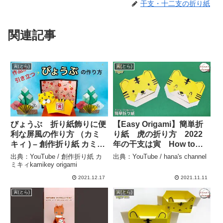
干支・十二支の折り紙
関連記事
寅(とら)
寅(とら)
びょうぶ 折り紙飾りに便
【Easy Origami】簡単折
利な屏風の作り方 （カミ
り紙 虎の折り方 2022
キィ ) – 創作折り紙 カミキ
年の干支は寅 How to
ィkamikey origami
make cute Tiger zodiac 색
出典：YouTube / 創作折り紙 カ
出典：YouTube / hana's channel
종이접기 호랑이 折纸
ミキィkamikey origami
十二生肖 虎 可愛い 動
2021.12.17
2021.11.11
物 – hana’s channel
寅(とら)
寅(とら)