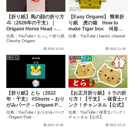
【折り紙】馬の顔の折り方
【Easy Origami】 簡単折
🐴（2026年の干支）｜
り紙 虎の箱 How to
Origami Horse Head –
make Tiger box 색종이
2026 Zodiac – ちっしー折
접기 귀여운 호랑이박스
出典：YouTube / ちっしー折り紙
出典：YouTube / hana's channel
り紙 Chisshy Origami
可爱的折纸 老虎小盒子
Chisshy Origami
folding paper 2022年の
2025.12.03
2021.11.18
干支は寅 – hana’s
寅(とら)
寅(とら)
channel
【折り紙】とら（2022
【お正月折り紙】トラの折
年・干支） #Shorts – おり
り方！【干支】 – 保育士バ
がみパーク – Origami Park
ンク！チャンネル【公式】
–
出典：YouTube / おりがみパーク
出典：YouTube / 保育士バンク！
- Origami Park -
チャンネル【公式】
2021.12.30
2021.12.11