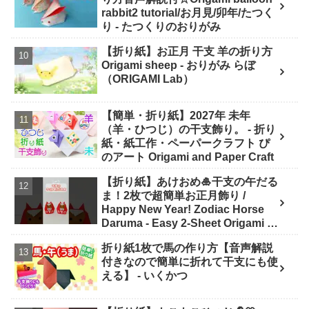
rabbit2 tutorial/お月見/卯年/たつく
り - たつくりのおりがみ
【折り紙】お正月 干支 羊の折り方
Origami sheep - おりがみ らぼ
（ORIGAMI Lab）
【簡単・折り紙】2027年 未年
（羊・ひつじ）の干支飾り。 - 折り
紙・紙工作・ペーパークラフト ぴ
のアート Origami and Paper Craft
【折り紙】あけおめ🎍干支の午だる
ま！2枚で超簡単お正月飾り /
Happy New Year! Zodiac Horse
Daruma - Easy 2-Sheet Origami -
ASOBI FUN ORIGAMI
折り紙1枚で馬の作り方【音声解説
付きなので簡単に折れて干支にも使
える】 - いくかつ