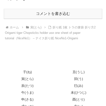
コメントを書き込む
ホーム
寅(とら)
折り紙 1枚 トラの箸袋 折り方2
Origami tiger Chopsticks holder use one sheet of paper
tutorial（NiceNo1） – ナイス折り紙 NiceNo1-Origami
子(ね)
丑(うし)
寅(とら)
卯(う)
辰(たつ)
巳(み)
午(うま)
未(ひつじ)
申(さる)
酉(とり)