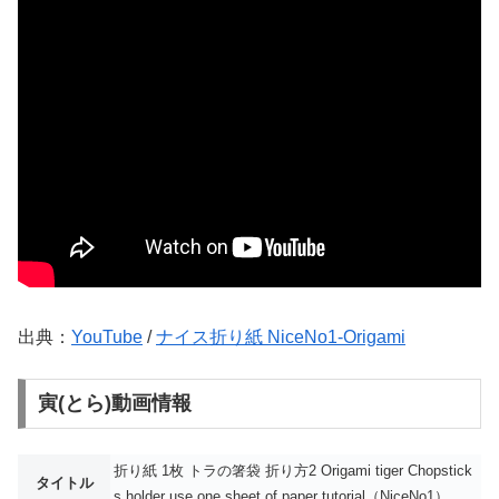
出典：
YouTube
/
ナイス折り紙 NiceNo1-Origami
寅(とら)動画情報
折り紙 1枚 トラの箸袋 折り方2 Origami tiger Chopstick
タイトル
s holder use one sheet of paper tutorial（NiceNo1）