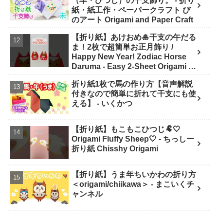
（羊・ひつじ）の干支飾り。 - 折り
紙・紙工作・ペーパークラフト ぴ
のアート Origami and Paper Craft
【折り紙】あけおめ🎍干支の午だる
ま！2枚で超簡単お正月飾り /
Happy New Year! Zodiac Horse
Daruma - Easy 2-Sheet Origami -
ASOBI FUN ORIGAMI
折り紙1枚で馬の作り方【音声解説
付きなので簡単に折れて干支にも使
える】 - いくかつ
【折り紙】もこもこひつじ🐏🤍
Origami Fluffy Sheep🤍 - ちっしー
折り紙 Chisshy Origami
【折り紙】うま年ちいかわの折り方
＜origami/chiikawa＞ - まこいくチ
ャンネル