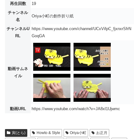
再生回数
19
チャンネル
Oriya小町の創作折り紙
名
チャンネルU
https://www.youtube.com/channel/UCxVifpC_fjxnxrSfrN
RL
GoqGA
動画サムネ
イル
動画URL
https://www.youtube.com/watch?v=JA8xl1Ujwmc
寅(とら)
Howto & Style
Oriya小町
お正月