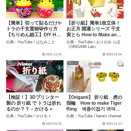
【簡単】切って貼るだけ✨
【折り紙】簡単1枚立体！
トラの干支置物🐯作り方
お正月 開運シリーズ 干支
【ちりめん細工】DIY How
寅とら How to Make an
to make an animal [tiger]
Origaml Tiger ※With
出典：YouTube / はなみこと
出典：YouTube / おりがみ らぼ
from cloth.Japanese
English Commentary – お
（ORIGAMI Lab）
zodiac. – はなみこと
りがみ らぼ（ORIGAMI
2021.11.01
2023.12.04
Lab）
寅(とら)
寅(とら)
【検証！】3Dプリンター
【Origami】 折り紙 虎の
製の 折り紙 で トラは折れ
指輪 How to make Tiger
るのか？？ – かける +
Ring 색종이접기 귀여운
호랑이반지 가락지 可爱
出典：YouTube / かける +
出典：YouTube / hana's channel
的折纸 老虎戒指
2022.01.02
2021.11.13
folding paper 2022年の