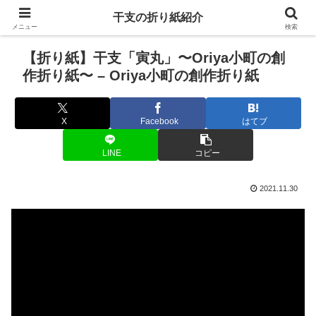
干支の折り紙紹介
メニュー
検索
【折り紙】干支「寅丸」〜Oriya小町の創
作折り紙〜 – Oriya小町の創作折り紙
X
Facebook
はてブ
LINE
コピー
2021.11.30