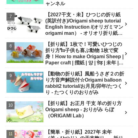
ャンネル
【2027干支・未】ひつじの折り紙
(英訳付き)/Origami sheep tutorial
English Instruction /(オリガミマン
origami man） - オリオリ折り紙マ
ンTUBE / origamiman tube (紙文
【折り紙】1枚で！可愛いひつじの
房あらき)
折り方🐑子供も喜ぶ動物 1枚で変
身！How to make Origami Sheep |
Paper craft | 摺紙 | 양 | भे़ड़ | 未年 |
干支 - Origami hana's channel
【動物の折り紙】風船うさぎ２の折
り方音声解説付☆Origami balloon
rabbit2 tutorial/お月見/卯年/たつく
り - たつくりのおりがみ
【折り紙】お正月 干支 羊の折り方
Origami sheep - おりがみ らぼ
（ORIGAMI Lab）
【簡単・折り紙】2027年 未年