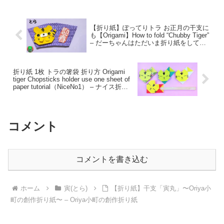
【折り紙】ぽってりトラ お正月の干支に
も【Origami】How to fold “Chubby Tiger”
– だーちゃんはただいま折り紙をしてま
す-dahchan Origami
折り紙 1枚 トラの箸袋 折り方 Origami
tiger Chopsticks holder use one sheet of
paper tutorial（NiceNo1） – ナイス折り
紙 NiceNo1-Origami
コメント
コメントを書き込む
ホーム
寅(とら)
【折り紙】干支「寅丸」〜Oriya小
町の創作折り紙〜 – Oriya小町の創作折り紙