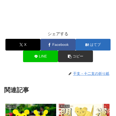
シェアする
X
Facebook
はてブ
LINE
コピー
干支・十二支の折り紙
関連記事
寅(とら)
寅(とら)