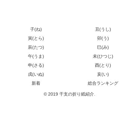
子(ね)
丑(うし)
寅(とら)
卯(う)
辰(たつ)
巳(み)
午(うま)
未(ひつじ)
申(さる)
酉(とり)
戌(いぬ)
亥(い)
新着
総合ランキング
© 2019 干支の折り紙紹介.