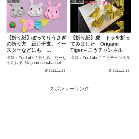
干支は寅 – hana’s
寅(とら)
寅(とら)
channel
【折り紙】ぽってりうさぎ
【折り紙】虎 トラを折っ
の折り方 正月干支、イー
てみました Origami
スターなどにも
Tiger – こうチャンネル
【Origami 】Chubby
出典：YouTube / 折り紙 だーち
出典：YouTube / こうチャンネル
Rabbit tutorial – 折り紙
ゃんねる -Origami dahchannel-
だーちゃんねる -Origami
2022.11.18
2021.11.15
dahchannel-
スポンサーリンク