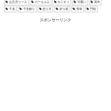
お正月リース
だーちゃん
カミキィ
可愛い
寅年
干支
干支飾り
折り方
折り紙
簡単
門松
スポンサーリンク