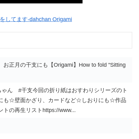
す-dahchan Origami
干支にも【Origami】How to fold "Sitting
ーちゃん #干支今回の折り紙はおすわりシリーズのト
にも☆壁面かざり、カードなど☆しおりにも☆作品
生リストhttps://www...