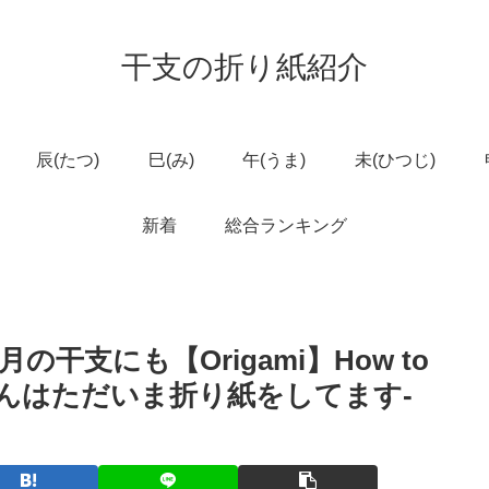
干支の折り紙紹介
辰(たつ)
巳(み)
午(うま)
未(ひつじ)
新着
総合ランキング
支にも【Origami】How to
 – だーちゃんはただいま折り紙をしてます-