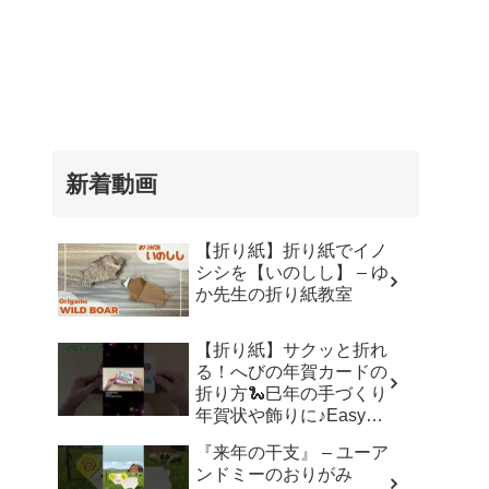
新着動画
【折り紙】折り紙でイノ
シシを【いのしし】 – ゆ
か先生の折り紙教室
【折り紙】サクッと折れ
る！へびの年賀カードの
折り方🐍巳年の手づくり
年賀状や飾りに♪Easy
Paper Snake Card | 摺紙
『来年の干支』 – ユーア
蛇 | 종이접기 뱀#折り紙#
ンドミーのおりがみ
蛇#へび#巳年#年賀状#