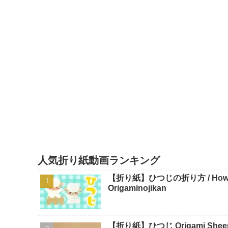
人気折り紙動画ランキング
【折り紙】ひつじの折り方 / How To 
Origaminojikan
【折り紙】ひつじ Origami Sheep -