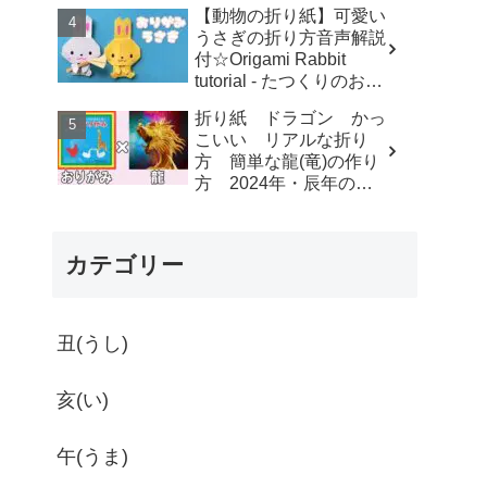
す-dahchan Origami
【動物の折り紙】可愛い
うさぎの折り方音声解説
付☆Origami Rabbit
tutorial - たつくりのおり
がみ
折り紙 ドラゴン かっ
こいい リアルな折り
方 簡単な龍(竜)の作り
方 2024年・辰年の干
支にもオススメ【おりが
み】 - ゆいのおりがみ研
究室
カテゴリー
丑(うし)
亥(い)
午(うま)