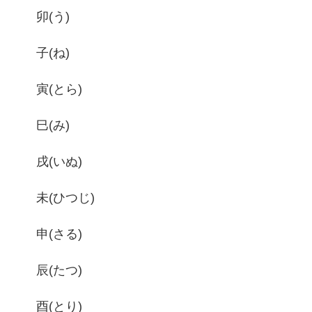
卯(う)
子(ね)
寅(とら)
巳(み)
戌(いぬ)
未(ひつじ)
申(さる)
辰(たつ)
酉(とり)