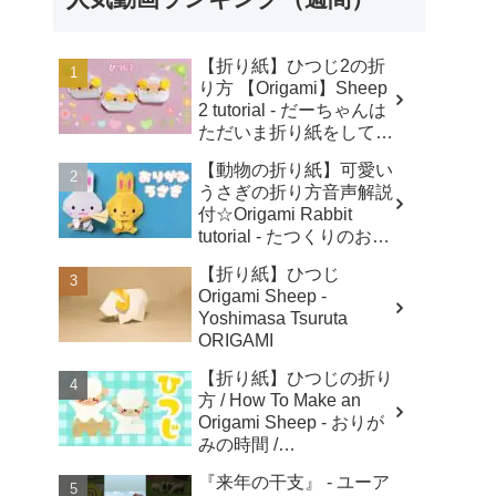
【折り紙】ひつじ2の折
り方 【Origami】Sheep
2 tutorial - だーちゃんは
ただいま折り紙をしてま
す-dahchan Origami
【動物の折り紙】可愛い
うさぎの折り方音声解説
付☆Origami Rabbit
tutorial - たつくりのおり
がみ
【折り紙】ひつじ
Origami Sheep -
Yoshimasa Tsuruta
ORIGAMI
【折り紙】ひつじの折り
方 / How To Make an
Origami Sheep - おりが
みの時間 /
Origaminojikan
『来年の干支』 - ユーア