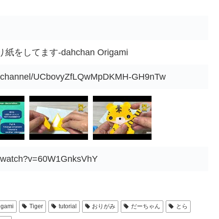
してます-dahchan Origami
om/channel/UCbovyZfLQwMpDKMH-GH9nTw
om/watch?v=60W1GnksVhY
igami
Tiger
tutorial
おりがみ
だーちゃん
とら