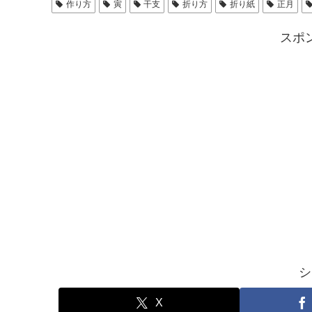
作り方
寅
干支
折り方
折り紙
正月
スポ
シ
X