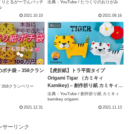
おりがみ
e / りとるがーでんパッチ
出典：YouTube / たつくりのおりがみ
ル
2021.10.10
2021.09.16
寅(とら)
ポチ袋 – 358クラン
【虎折紙】トラ平面タイプ
Origami Tigar （カミキィ
Kamikey) – 創作折り紙 カミキィ
 / 358クランベリー
kamikey origami
出典：YouTube / 創作折り紙 カミキィ
kamikey origami
2021.12.31
2021.11.13
ンサーリンク