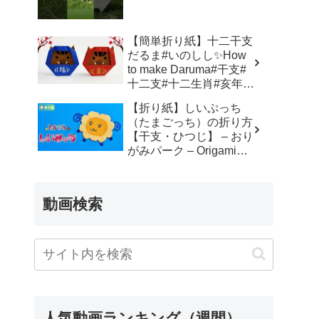
簡単 – Origami hana’s
channel
【簡単折り紙】十二干支
だるま#いのしし✨How
to make Daruma#干支#
十二支#十二生肖#亥年#
달마#だるま#達磨#达摩
【折り紙】しいぷっち
#飾り#折り方#おりがみ
（たまごっち）の折り方
#easy#origami#摺紙#折
【干支・ひつじ】 – おり
纸#折紙 – Origami
がみパーク – Origami
hana’s channel
Park 折り紙 –
動画検索
人気動画ランキング（週間）