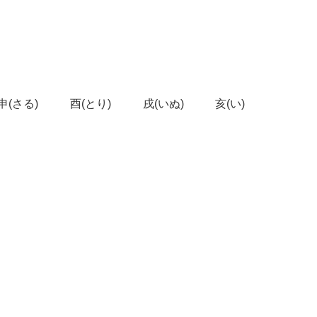
申(さる)
酉(とり)
戌(いぬ)
亥(い)