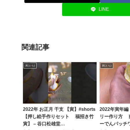
LINE
関連記事
寅(とら)
寅(とら)
2022年 お正月 干支 【寅】#shorts
2022年寅
【押し絵手作りセット 福招き竹
リー作り方 ト
寅】 – 谷口松雄堂
ーでんパッチ