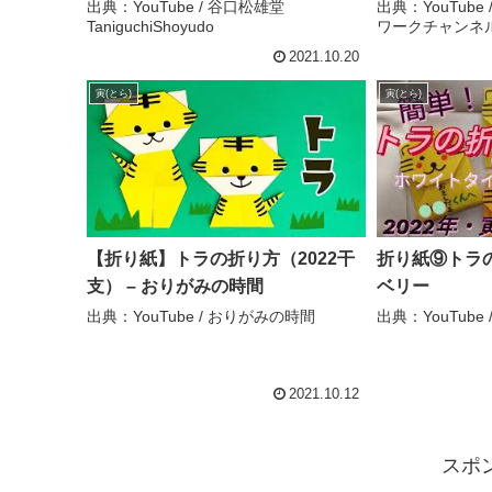
TaniguchiShoyudo
出典：YouTube / 谷口松雄堂
出典：YouTub
TaniguchiShoyudo
ワークチャンネ
2021.10.20
寅(とら)
寅(とら)
【折り紙】トラの折り方（2022干
折り紙⑨トラの
支） – おりがみの時間
ベリー
出典：YouTube / おりがみの時間
出典：YouTube
2021.10.12
スポ