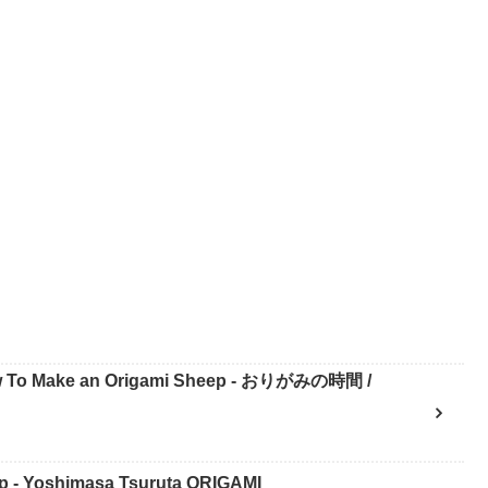
Make an Origami Sheep - おりがみの時間 /
 Yoshimasa Tsuruta ORIGAMI