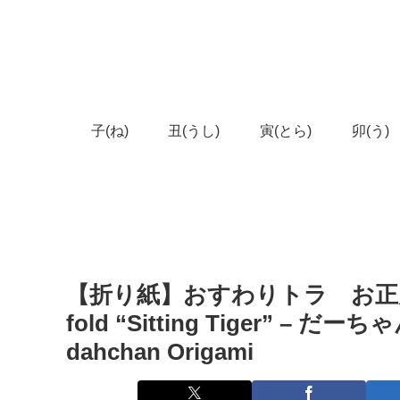
子(ね)
丑(うし)
寅(とら)
卯(う)
【折り紙】おすわりトラ お正月の干
fold “Sitting Tiger”
dahchan Origami