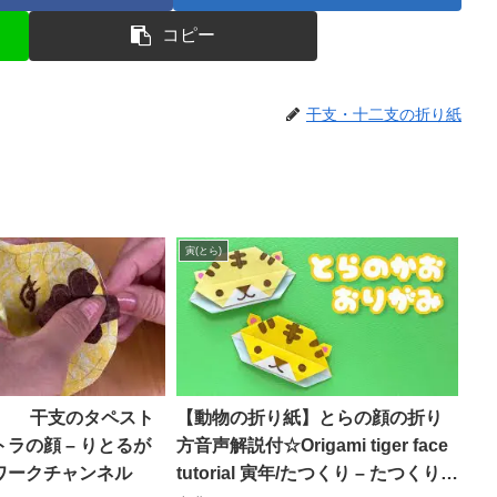
コピー
干支・十二支の折り紙
寅(とら)
年編 干支のタペスト
【動物の折り紙】とらの顔の折り
ラの顔 – りとるが
方音声解説付☆Origami tiger face
ワークチャンネル
tutorial 寅年/たつくり – たつくりの