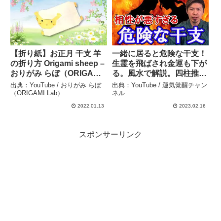
【折り紙】お正月 干支 羊
一緒に居ると危険な干支！
の折り方 Origami sheep –
生霊を飛ばされ金運も下が
おりがみ らぼ（ORIGAMI
る。風水で解説。四柱推
Lab）
命。干支（えと・かんし）
出典：YouTube / おりがみ らぼ
出典：YouTube / 運気覚醒チャン
– 運気覚醒チャンネル
（ORIGAMI Lab）
ネル
2022.01.13
2023.02.16
スポンサーリンク