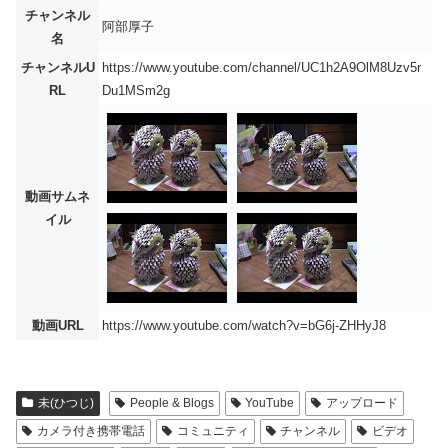
チャンネル
阿部厚子
名
チャンネルU
https://www.youtube.com/channel/UC1h2A9OlM8Uzv5r
RL
Du1MSm2g
動画サムネ
イル
動画URL
https://www.youtube.com/watch?v=bG6j-ZHHyJ8
未(ひつじ)
People & Blogs
YouTube
アップロード
カメラ付き携帯電話
コミュニティ
チャンネル
ビデオ