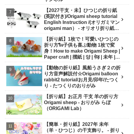
【2027干支・未】ひつじの折り紙
(英訳付き)/Origami sheep tutorial
English Instruction /(オリガミマン
origami man） - オリオリ折り紙マ
ンTUBE / origamiman tube (紙文
【折り紙】1枚で！可愛いひつじの
房あらき)
折り方🐑子供も喜ぶ動物 1枚で変
身！How to make Origami Sheep |
Paper craft | 摺紙 | 양 | भे़ड़ | 未年 |
干支 - Origami hana's channel
【動物の折り紙】風船うさぎ２の折
り方音声解説付☆Origami balloon
rabbit2 tutorial/お月見/卯年/たつく
り - たつくりのおりがみ
【折り紙】お正月 干支 羊の折り方
Origami sheep - おりがみ らぼ
（ORIGAMI Lab）
【簡単・折り紙】2027年 未年
（羊・ひつじ）の干支飾り。 - 折り