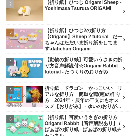
【折り紙】ひつじ Origami Sheep -
Yoshimasa Tsuruta ORIGAMI
【折り紙】ひつじ2の折り方
【Origami】Sheep 2 tutorial - だー
ちゃんはただいま折り紙をしてま
す-dahchan Origami
【動物の折り紙】可愛いうさぎの折
り方音声解説付☆Origami Rabbit
tutorial - たつくりのおりがみ
折り紙 ドラゴン かっこいい リ
アルな折り方 簡単な龍(竜)の作り
方 2024年・辰年の干支にもオス
スメ【おりがみ】 - ゆいのおりがみ
研究室
【折り紙】可愛いうさぎの折り方
Origami Rabbit【音声解説あり】 /
ばぁばの折り紙 - ばぁばの折り紙チ
ャンネル