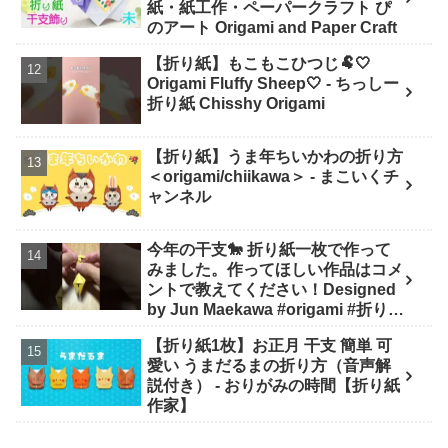
紙・紙工作・ペーパークラフト ぴ
のアート Origami and Paper Craft
【折り紙】もこもこひつじ🐏🤍
Origami Fluffy Sheep🤍 - ちっしー
折り紙 Chisshy Origami
【折り紙】うま年ちいかわの折り方
＜origami/chiikawa＞ - まこいくチ
ャンネル
今年の干支🐎 折り紙一枚で作って
みました。作ってほしい作品はコメ
ントで教えてください！Designed
by Jun Maekawa #origami #折り紙
#asmr #shorts - 折り師-orishi-
【折り紙1枚】お正月 干支 簡単 可
愛い うまだるまの折り方（音声解
説付き） - おりがみの時間【折り紙
作家】