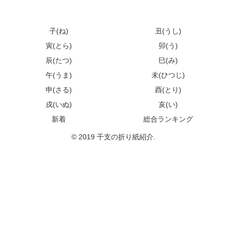
子(ね)
丑(うし)
寅(とら)
卯(う)
辰(たつ)
巳(み)
午(うま)
未(ひつじ)
申(さる)
酉(とり)
戌(いぬ)
亥(い)
新着
総合ランキング
© 2019 干支の折り紙紹介.