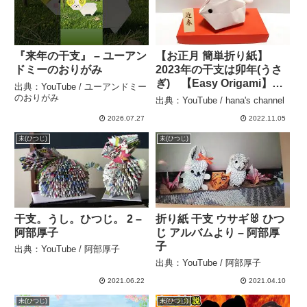
『来年の干支』 – ユーアン
【お正月 簡単折り紙】
ドミーのおりがみ
2023年の干支は卯年(うさ
ぎ) 【Easy Origami】
出典：YouTube / ユーアンドミー
How to make cute paper
のおりがみ
出典：YouTube / hana's channel
Rabbit 종이접기 토끼 干
2026.07.27
2022.11.05
支 折纸小兔子 新年快
乐 DIY 動物 – hana’s
未(ひつじ)
未(ひつじ)
channel
干支。うし。ひつじ。 2 –
折り紙 干支 ウサギ🐰 ひつ
阿部厚子
じ アルバムより – 阿部厚
子
出典：YouTube / 阿部厚子
出典：YouTube / 阿部厚子
2021.06.22
2021.04.10
未(ひつじ)
未(ひつじ)