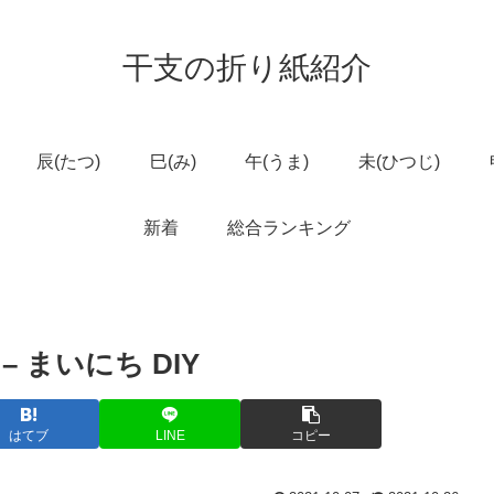
干支の折り紙紹介
辰(たつ)
巳(み)
午(うま)
未(ひつじ)
新着
総合ランキング
r – まいにち DIY
はてブ
LINE
コピー