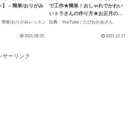
】 – 簡単!おりがみ
で工作★簡単！おしゃれでかわい
いトラさんの作り方★お正月の飾
りに♪干支の置物で新年の飾りつけ
e / 簡単!おりがみレッスン
出典：YouTube / たぴおかあさん
をしよう♪ zodiac New year 寅年
2022 虎 – たぴおかあさん
2021.09.20
2021.12.27
ンサーリンク