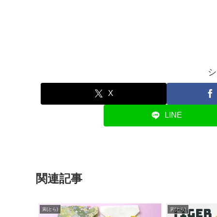
シ
X
LINE
関連記事
寅(とら)
寅(とら)