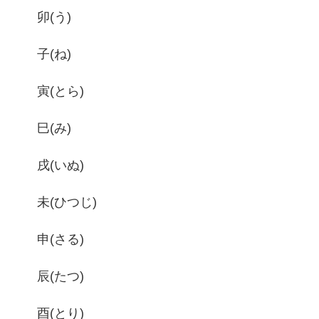
卯(う)
子(ね)
寅(とら)
巳(み)
戌(いぬ)
未(ひつじ)
申(さる)
辰(たつ)
酉(とり)