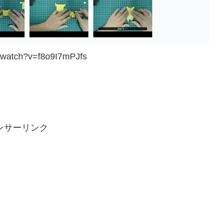
/watch?v=f8o9I7mPJfs
ンサーリンク