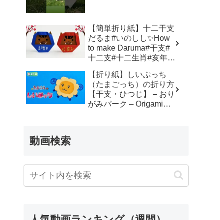
簡単 – Origami hana’s
channel
【簡単折り紙】十二干支
だるま#いのしし✨How
to make Daruma#干支#
十二支#十二生肖#亥年#
달마#だるま#達磨#达摩
【折り紙】しいぷっち
#飾り#折り方#おりがみ
（たまごっち）の折り方
#easy#origami#摺紙#折
【干支・ひつじ】 – おり
纸#折紙 – Origami
がみパーク – Origami
hana’s channel
Park 折り紙 –
動画検索
人気動画ランキング（週間）