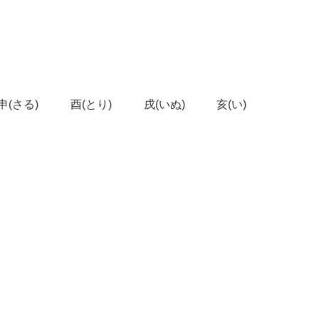
申(さる)
酉(とり)
戌(いぬ)
亥(い)