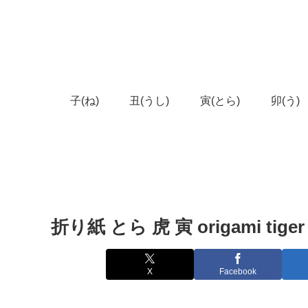
子(ね)
丑(うし)
寅(とら)
卯(う)
折り紙 とら 虎 寅 origami tige
X
Facebook