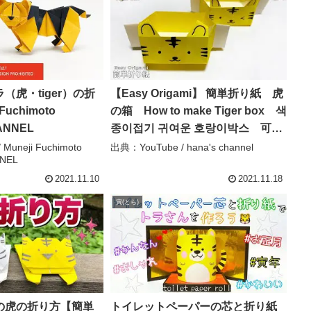
（虎・tiger）の折
【Easy Origami】 簡単折り紙 虎
 Fuchimoto
の箱 How to make Tiger box 색
ANNEL
종이접기 귀여운 호랑이박스 可爱
的折纸 老虎小盒子 folding
Muneji Fuchimoto
出典：YouTube / hana's channel
NEL
paper 2022年の干支は寅 –
hana’s channel
2021.11.10
2021.11.18
寅(とら)
の虎の折り方【簡単
トイレットペーパーの芯と折り紙