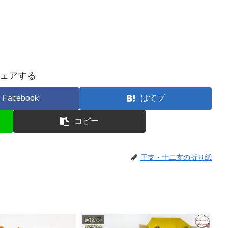
ェアする
Facebook
はてブ
コピー
干支・十二支の折り紙
寅(とら)