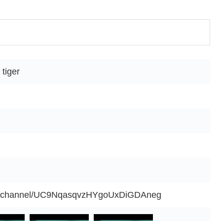
iger
om/channel/UC9NqasqvzHYgoUxDiGDAneg