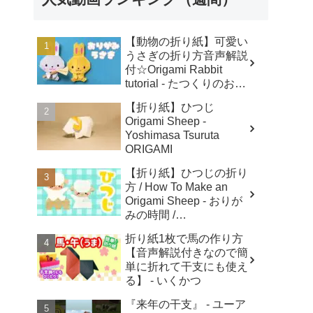
【動物の折り紙】可愛い
うさぎの折り方音声解説
付☆Origami Rabbit
tutorial - たつくりのおり
がみ
【折り紙】ひつじ
Origami Sheep -
Yoshimasa Tsuruta
ORIGAMI
【折り紙】ひつじの折り
方 / How To Make an
Origami Sheep - おりが
みの時間 /
Origaminojikan
折り紙1枚で馬の作り方
【音声解説付きなので簡
単に折れて干支にも使え
る】 - いくかつ
『来年の干支』 - ユーア