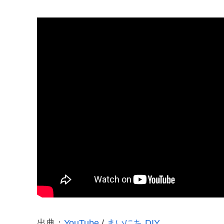
出典：
YouTube
/
まいにち DIY