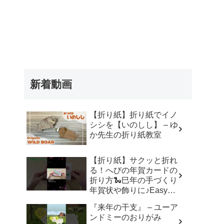
新着動画
【折り紙】折り紙でイノ
シシを【いのしし】 – ゆ
か先生の折り紙教室
【折り紙】サクッと折れ
る！へびの年賀カードの
折り方🐍巳年の手づくり
年賀状や飾りに♪Easy
Paper Snake Card | 摺紙
『来年の干支』 – ユーア
蛇 | 종이접기 뱀#折り紙#
ンドミーのおりがみ
蛇#へび#巳年#年賀状#