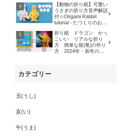
す-dahchan Origami
【動物の折り紙】可愛い
うさぎの折り方音声解説
付☆Origami Rabbit
tutorial - たつくりのおり
がみ
折り紙 ドラゴン かっ
こいい リアルな折り
方 簡単な龍(竜)の作り
方 2024年・辰年の干
支にもオススメ【おりが
み】 - ゆいのおりがみ研
究室
カテゴリー
丑(うし)
亥(い)
午(うま)