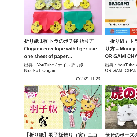
折り紙 1枚 トラのポチ袋 折り方
「折り紙」トラ
Origami envelope with tiger use
り方 – Muneji
one sheet of paper
ORIGAMI CH
tutorial（NiceNo1） – ナイス折り
出典：YouTube / ナイス折り紙
出典：YouTube / 
NiceNo1-Origami
ORIGAMI CHAN
紙 NiceNo1-Origami
2021.11.23
寅(とら)
寅(とら)
【折り紙】羽子板飾り（寅）ユコ
伏せのポーズ