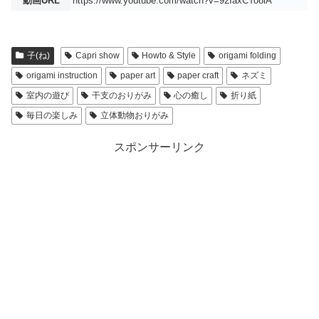
動画URL
https://www.youtube.com/watch?v=92IaxCTo8lA
子(ね)
Capri show
Howto & Style
origami folding
origami instruction
paper art
paper craft
ネズミ
室内の遊び
干支のおりがみ
心の癒し
折り紙
毎日の楽しみ
立体動物おりがみ
スポンサーリンク