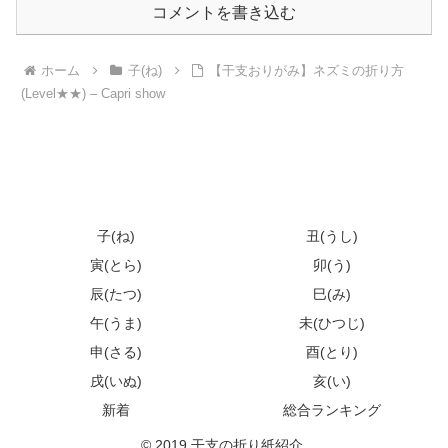
コメントを書き込む
ホーム
子(ね)
【干支おりがみ】ネズミの折り方
(Level★★) – Capri show
子(ね)
丑(うし)
寅(とら)
卯(う)
辰(たつ)
巳(み)
午(うま)
未(ひつじ)
申(さる)
酉(とり)
戌(いぬ)
亥(い)
新着
総合ランキング
© 2019 干支の折り紙紹介.