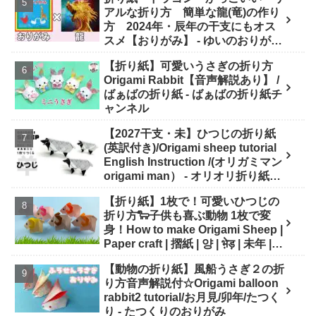
アルな折り方 簡単な龍(竜)の作り
方 2024年・辰年の干支にもオス
スメ【おりがみ】 - ゆいのおりがみ
研究室
【折り紙】可愛いうさぎの折り方
Origami Rabbit【音声解説あり】 /
ばぁばの折り紙 - ばぁばの折り紙チ
ャンネル
【2027干支・未】ひつじの折り紙
(英訳付き)/Origami sheep tutorial
English Instruction /(オリガミマン
origami man） - オリオリ折り紙マ
ンTUBE / origamiman tube (紙文
【折り紙】1枚で！可愛いひつじの
房あらき)
折り方🐑子供も喜ぶ動物 1枚で変
身！How to make Origami Sheep |
Paper craft | 摺紙 | 양 | भे़ड़ | 未年 |
干支 - Origami hana's channel
【動物の折り紙】風船うさぎ２の折
り方音声解説付☆Origami balloon
rabbit2 tutorial/お月見/卯年/たつく
り - たつくりのおりがみ