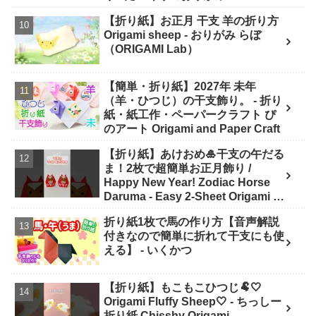
【折り紙】お正月 干支 羊の折り方
Origami sheep - おりがみ らぼ
（ORIGAMI Lab）
【簡単・折り紙】2027年 未年
（羊・ひつじ）の干支飾り。 - 折り
紙・紙工作・ペーパークラフト ぴ
のアート Origami and Paper Craft
【折り紙】あけおめ🎍干支の午だる
ま！2枚で超簡単お正月飾り /
Happy New Year! Zodiac Horse
Daruma - Easy 2-Sheet Origami -
ASOBI FUN ORIGAMI
折り紙1枚で馬の作り方【音声解説
付きなので簡単に折れて干支にも使
える】 - いくかつ
【折り紙】もこもこひつじ🐏🤍
Origami Fluffy Sheep🤍 - ちっしー
折り紙 Chisshy Origami