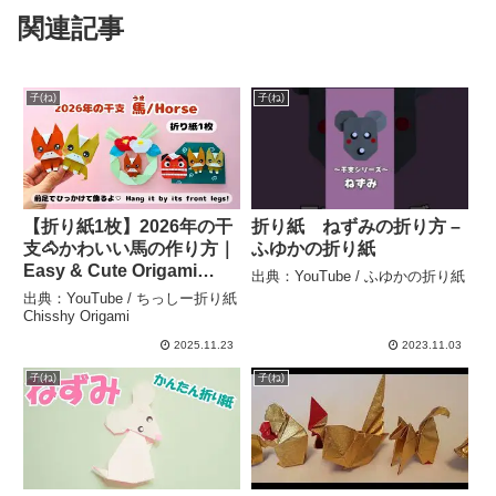
関連記事
子(ね)
子(ね)
【折り紙1枚】2026年の干
折り紙 ねずみの折り方 –
支🐴かわいい馬の作り方｜
ふゆかの折り紙
Easy & Cute Origami
出典：YouTube / ふゆかの折り紙
Horse – 2026 Zodiac – ち
出典：YouTube / ちっしー折り紙
っしー折り紙 Chisshy
Chisshy Origami
Origami
2025.11.23
2023.11.03
子(ね)
子(ね)