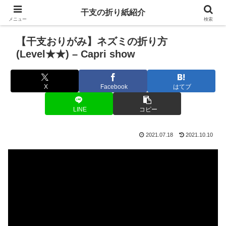
干支の折り紙紹介
メニュー
検索
【干支おりがみ】ネズミの折り方
(Level★★) – Capri show
X
Facebook
はてブ
LINE
コピー
2021.07.18
2021.10.10