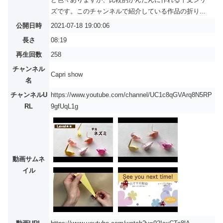
ズです。このチャンネルで紹介している作品の折り...
公開日時
2021-07-18 19:00:06
長さ
08:19
再生回数
258
チャンネル
Capri show
名
チャンネルU
https://www.youtube.com/channel/UC1c8qGVArq8N5RP
RL
9gfUqL1g
動画サムネ
イル