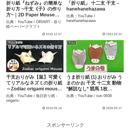
折り紙『ねずみ』の簡単な
「折り紙」 十二支 干支 –
折り方 ~干支《子》の作り
hanehanehazawa
方~｜2D Paper Mouse
出典：YouTube /
/DIY-Tutorial – ORIART –
hanehanehazawa
出典：YouTube / ORIART - 折り
折り紙ペーパークラフト
紙ペーパークラフト
2019.12.07
2022.02.21
子(ね)
子(ね)
干支おりがみ【鼠】可愛く
うま折り紙 (1) おりがみ う
てリアルなネズミの折り紙
まのかお 干支 十二支 動物
～Zodiac origami mouse
*解説なし* 競馬 1枚
～ – 毎日折り紙 -origami-
origami animal horse –
出典：YouTube / 毎日折り紙 -
出典：YouTube / sun 0938
sun 0938
origami-
2019.05.19
2020.05.17
スポンサーリンク