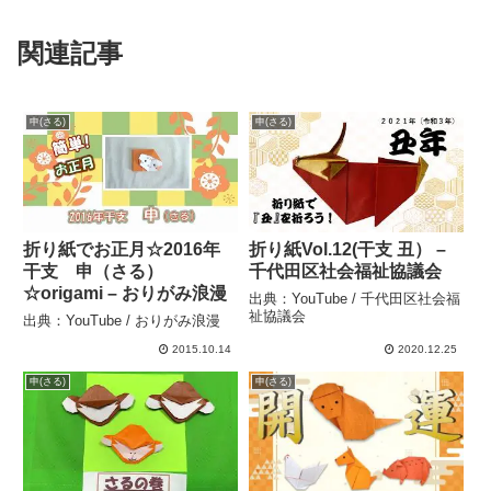
関連記事
申(さる)
申(さる)
折り紙でお正月☆2016年
折り紙Vol.12(干支 丑） –
干支 申（さる）
千代田区社会福祉協議会
☆origami – おりがみ浪漫
出典：YouTube / 千代田区社会福
祉協議会
出典：YouTube / おりがみ浪漫
2015.10.14
2020.12.25
申(さる)
申(さる)