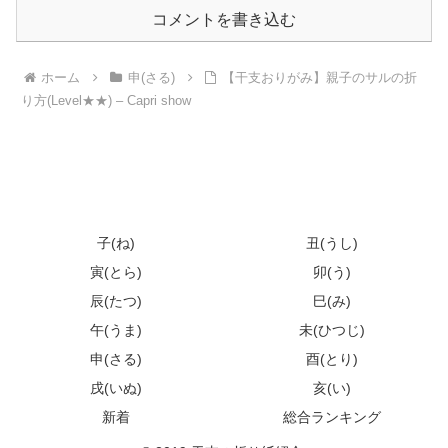
コメントを書き込む
ホーム
申(さる)
【干支おりがみ】親子のサルの折
り方(Level★★) – Capri show
子(ね)
丑(うし)
寅(とら)
卯(う)
辰(たつ)
巳(み)
午(うま)
未(ひつじ)
申(さる)
酉(とり)
戌(いぬ)
亥(い)
新着
総合ランキング