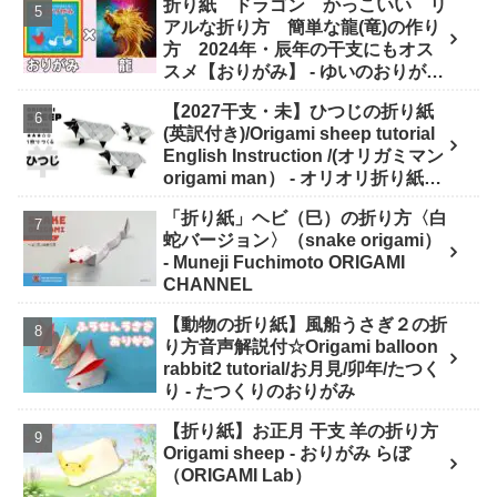
折り紙 ドラゴン かっこいい リ
アルな折り方 簡単な龍(竜)の作り
方 2024年・辰年の干支にもオス
スメ【おりがみ】 - ゆいのおりがみ
研究室
【2027干支・未】ひつじの折り紙
(英訳付き)/Origami sheep tutorial
English Instruction /(オリガミマン
origami man） - オリオリ折り紙マ
ンTUBE / origamiman tube (紙文
「折り紙」ヘビ（巳）の折り方〈白
房あらき)
蛇バージョン〉（snake origami）
- Muneji Fuchimoto ORIGAMI
CHANNEL
【動物の折り紙】風船うさぎ２の折
り方音声解説付☆Origami balloon
rabbit2 tutorial/お月見/卯年/たつく
り - たつくりのおりがみ
【折り紙】お正月 干支 羊の折り方
Origami sheep - おりがみ らぼ
（ORIGAMI Lab）