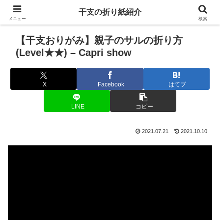
干支の折り紙紹介
メニュー
検索
【干支おりがみ】親子のサルの折り方
(Level★★) – Capri show
X
Facebook
はてブ
LINE
コピー
2021.07.21
2021.10.10