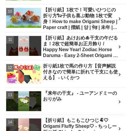
【折り紙】1枚で！可愛いひつじの
折り方🐑子供も喜ぶ動物 1枚で変
身！How to make Origami Sheep |
Paper craft | 摺紙 | 양 | भे़ड़ | 未年 |
干支 - Origami hana's channel
【折り紙】あけおめ🎍干支の午だる
ま！2枚で超簡単お正月飾り /
Happy New Year! Zodiac Horse
Daruma - Easy 2-Sheet Origami -
ASOBI FUN ORIGAMI
折り紙1枚で馬の作り方【音声解説
付きなので簡単に折れて干支にも使
える】 - いくかつ
『来年の干支』 - ユーアンドミーの
おりがみ
【折り紙】もこもこひつじ🐏🤍
Origami Fluffy Sheep🤍 - ちっしー