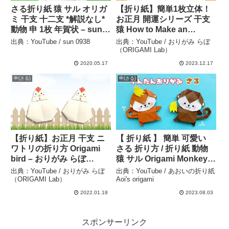
さる折り紙 猿 サル オリガ
【折り紙】簡単1枚立体！
ミ 干支 十二支 *解説なし*
お正月 開運シリーズ 干支
動物 申 1枚 年賀状 – sun
猿 How to Make an
0938
Origaml Monkey ※With
出典：YouTube / sun 0938
出典：YouTube / おりがみ らぼ
English Commentary – お
（ORIGAMI Lab）
りがみ らぼ（ORIGAMI
2020.05.17
2023.12.17
Lab）
申(さる)
申(さる)
【折り紙】お正月 干支 ニ
【 折り紙 】 簡単 可愛い
ワトリの折り方 Origami
さる 折り方 / 折り紙 動物
bird – おりがみ らぼ
猿 サル Origami Monkey –
（ORIGAMI Lab）
あおいの折り紙 Aoi’s
出典：YouTube / おりがみ らぼ
出典：YouTube / あおいの折り紙
origami
（ORIGAMI Lab）
Aoi's origami
2022.01.18
2023.08.03
スポンサーリンク