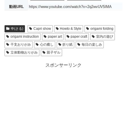
動画URL
https://www.youtube.com/watch?v=2q2wvUV5IMA
申(さる)
Capri show
Howto & Style
origami folding
origami instruction
paper art
paper craft
室内の遊び
干支おりがみ
心の癒し
折り紙
毎日の楽しみ
立体動物おりがみ
親子ザル
スポンサーリンク