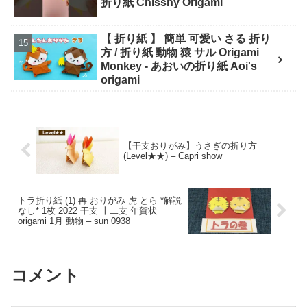
折り紙 Chisshy Origami
【 折り紙 】 簡単 可愛い さる 折り
方 / 折り紙 動物 猿 サル Origami
Monkey - あおいの折り紙 Aoi's
origami
【干支おりがみ】うさぎの折り方
(Level★★) – Capri show
トラ折り紙 (1) 再 おりがみ 虎 とら *解説
なし* 1枚 2022 干支 十二支 年賀状
origami 1月 動物 – sun 0938
コメント