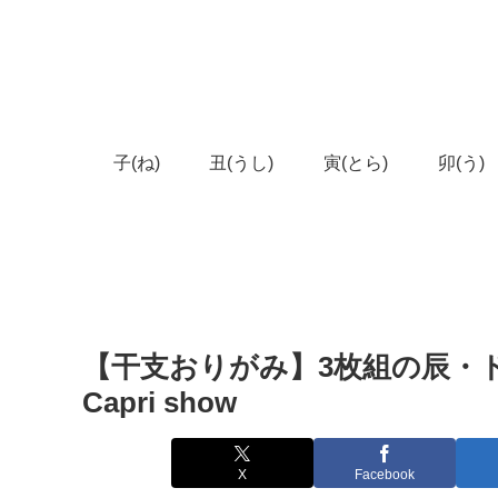
子(ね)
丑(うし)
寅(とら)
卯(う)
【干支おりがみ】3枚組の辰・ドラ
Capri show
X
Facebook