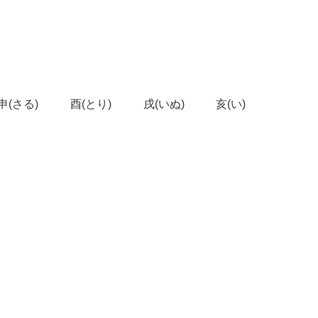
申(さる)
酉(とり)
戌(いぬ)
亥(い)