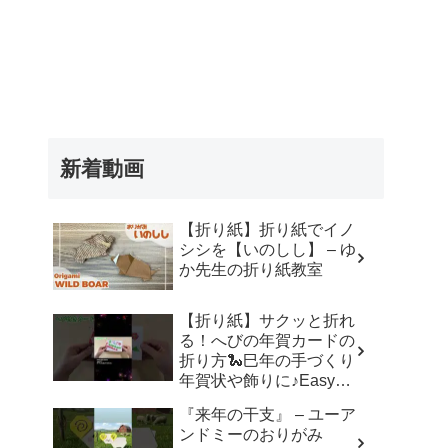
新着動画
【折り紙】折り紙でイノ
シシを【いのしし】 – ゆ
か先生の折り紙教室
【折り紙】サクッと折れ
る！へびの年賀カードの
折り方🐍巳年の手づくり
年賀状や飾りに♪Easy
Paper Snake Card | 摺紙
『来年の干支』 – ユーア
蛇 | 종이접기 뱀#折り紙#
ンドミーのおりがみ
蛇#へび#巳年#年賀状#