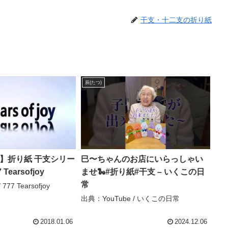
干支・十二支の折り紙
辰(たつ)
 joy】折り紙 干支シリー
巳〜ちゃんのお店にいらっしゃい
Tearsofjoy
ませ🐍#折り紙#干支 – いくこの日
常
777 Tearsofjoy
出典：YouTube / いくこの日常
2018.01.06
2024.12.06