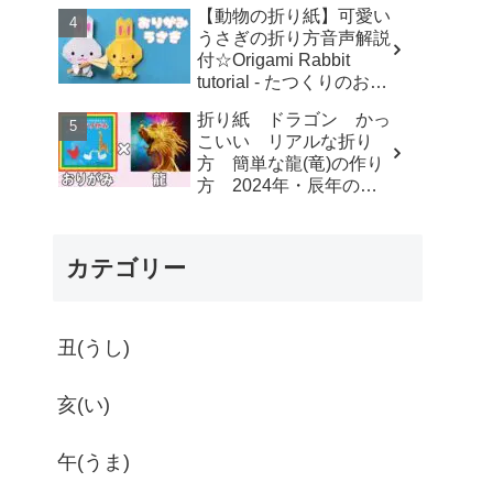
す-dahchan Origami
【動物の折り紙】可愛い
うさぎの折り方音声解説
付☆Origami Rabbit
tutorial - たつくりのおり
がみ
折り紙 ドラゴン かっ
こいい リアルな折り
方 簡単な龍(竜)の作り
方 2024年・辰年の干
支にもオススメ【おりが
み】 - ゆいのおりがみ研
究室
カテゴリー
丑(うし)
亥(い)
午(うま)