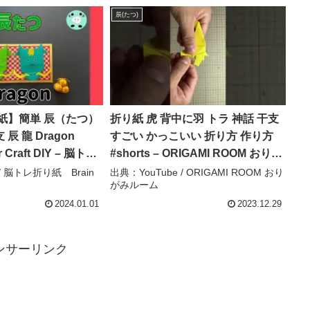
辰(たつ)
紙】簡単 辰（たつ）
折り紙 虎 背中に羽 トラ 神話 干支
辰 龍 Dragon
すごい かっこいい 折り方 作り方
r Craft DIY – 脳トレ
#shorts – ORIGAMI ROOM おりが
raining Origami
みルーム
 / 脳トレ折り紙 Brain
出典：YouTube / ORIGAMI ROOM おり
がみルーム
2024.01.01
2023.12.29
ンサーリンク