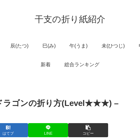
干支の折り紙紹介
辰(たつ)
巳(み)
午(うま)
未(ひつじ)
新着
総合ランキング
ゴンの折り方(Level★★★) –
はてブ
LINE
コピー