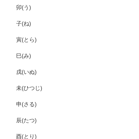
卯(う)
子(ね)
寅(とら)
巳(み)
戌(いぬ)
未(ひつじ)
申(さる)
辰(たつ)
酉(とり)