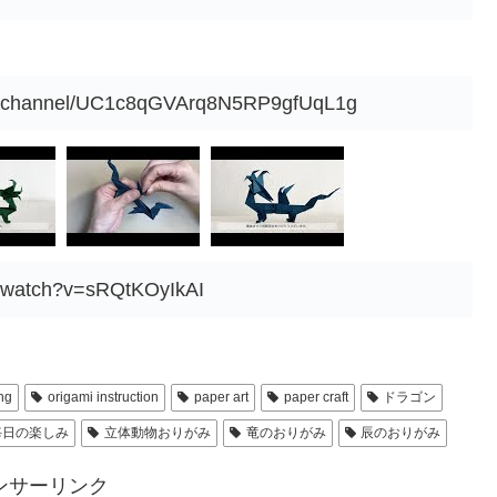
om/channel/UC1c8qGVArq8N5RP9gfUqL1g
m/watch?v=sRQtKOyIkAI
ing
origami instruction
paper art
paper craft
ドラゴン
毎日の楽しみ
立体動物おりがみ
竜のおりがみ
辰のおりがみ
ンサーリンク