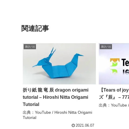
関連記事
辰(たつ)
辰(たつ)
折り紙 龍 竜 辰 dragon origami
【Tears of
tutorial – Hiroshi Nitta Origami
ズ『辰』 – 777 
Tutorial
出典：YouTube / 
出典：YouTube / Hiroshi Nitta Origami
Tutorial
2021.06.07