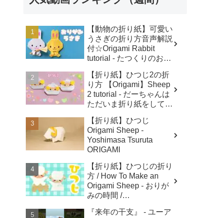
【動物の折り紙】可愛い
うさぎの折り方音声解説
付☆Origami Rabbit
tutorial - たつくりのおり
がみ
【折り紙】ひつじ2の折
り方 【Origami】Sheep
2 tutorial - だーちゃんは
ただいま折り紙をしてま
す-dahchan Origami
【折り紙】ひつじ
Origami Sheep -
Yoshimasa Tsuruta
ORIGAMI
【折り紙】ひつじの折り
方 / How To Make an
Origami Sheep - おりが
みの時間 /
Origaminojikan
『来年の干支』 - ユーア