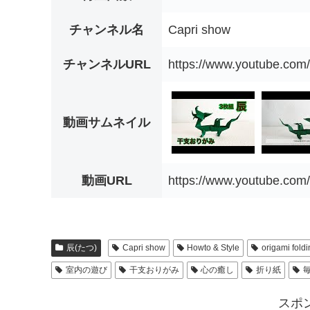
チャンネル名
Capri show
チャンネルURL
https://www.youtube.c
動画サムネイル
動画URL
https://www.youtube.co
辰(たつ)
Capri show
Howto & Style
origami fold
室内の遊び
干支おりがみ
心の癒し
折り紙
スポ