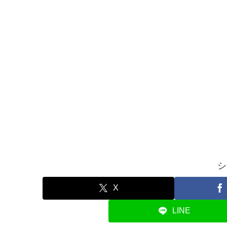
シ
X
LINE