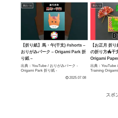
辰(たつ)
辰(たつ)
【折り紙】馬・午(干支) #shorts –
【お正月 折り
おりがみパーク – Origami Park 折
の折り方🐲干支 
り紙 –
Origami Pape
折り紙 Brain T
出典：YouTube / おりがみパーク -
出典：YouTube
Origami Park 折り紙 -
Training Origami
2025.07.08
スポ