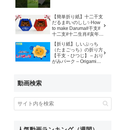
簡単 – Origami hana’s
channel
【簡単折り紙】十二干支
だるま#いのしし✨How
to make Daruma#干支#
十二支#十二生肖#亥年#
달마#だるま#達磨#达摩
【折り紙】しいぷっち
#飾り#折り方#おりがみ
（たまごっち）の折り方
#easy#origami#摺紙#折
【干支・ひつじ】 – おり
纸#折紙 – Origami
がみパーク – Origami
hana’s channel
Park 折り紙 –
動画検索
人気動画ランキング（週間）